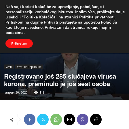
Naš sajt koristi kolačiće za upravljanje, poboljšanje i
UŽIVO
personalizaciju korisničkog iskustva. Molim Vas, pročitajte dalje
u sekciji "Politika Kolačića" na stranici
Politika privatnosti
.
Naslovna
Vesti
Vesti iz Republike
Pritiskom na dugme Prihvati pristajete na upotrebu kolačića
kao što je navedeno. Prihvatam da stranica rukuje mojim
podacima.
Prihvatam
Vesti
Vesti iz Republike
Registrovano još 285 slučajeva virusa
korona, preminulo je još šest osoba
април 30, 2020
119