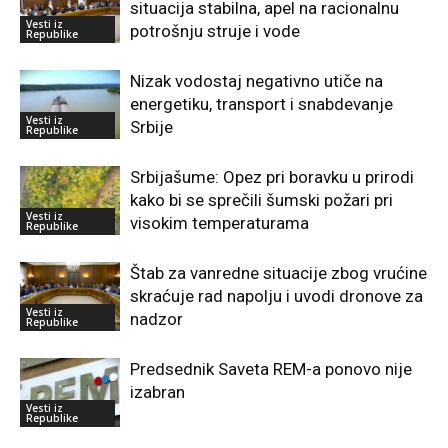
situacija stabilna, apel na racionalnu
Vesti iz
potrošnju struje i vode
Republike
Nizak vodostaj negativno utiče na
energetiku, transport i snabdevanje
Vesti iz
Srbije
Republike
Srbijašume: Opez pri boravku u prirodi
kako bi se sprečili šumski požari pri
Vesti iz
visokim temperaturama
Republike
Štab za vanredne situacije zbog vrućine
skraćuje rad napolju i uvodi dronove za
Vesti iz
nadzor
Republike
Predsednik Saveta REM-a ponovo nije
izabran
Vesti iz
Republike