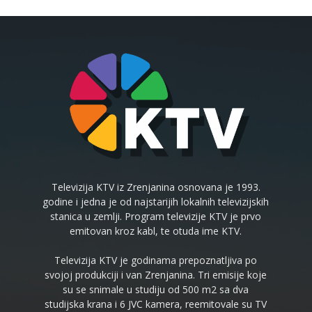
Televizija KTV iz Zrenjanina osnovana je 1993.
godine i jedna je od najstarijih lokalnih televizijskih
stanica u zemlji. Program televizije KTV je prvo
emitovan kroz kabl, te otuda ime KTV.
Televizija KTV je godinama prepoznatljiva po
svojoj produkciji i van Zrenjanina. Tri emisije koje
su se snimale u studiju od 500 m2 sa dva
studijska krana i 6 JVC kamera, reemitovale su TV