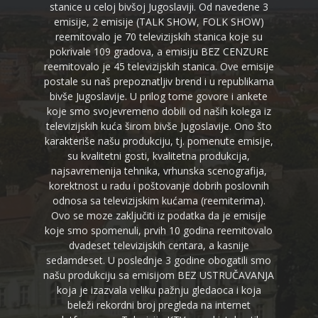
stanice u celoj bivšoj Jugoslaviji. Od navedene 3
emisije, 2 emisije (TALK SHOW, FOLK SHOW)
reemitovalo je 70 televizijskih stanica koje su
pokrivale 109 gradova, a emisiju BEZ CENZURE
reemitovalo je 45 televizijskih stanica. Ove emisije
postale su naš prepoznatljiv brend i u republikama
bivše Jugoslavije. U prilog tome govore i ankete
koje smo svojevremeno dobili od naših kolega iz
televizijskih kuća širom bivše Jugoslavije. Ono što
karakteriše našu produkciju, tj. pomenute emisije,
su kvalitetni gosti, kvalitetna produkcija,
najsavremenija tehnika, vrhunska scenografija,
korektnost u radu i poštovanje dobrih poslovnih
odnosa sa televizijskim kućama (reemiterima).
Ovo se moze zaključiti iz podatka da je emisije
koje smo spomenuli, prvih 10 godina reemitovalo
dvadeset televizijskih centara, a kasnije
sedamdeset. U poslednje 3 godine obogatili smo
našu produkciju sa emisijom BEZ USTRUČAVANJA
koja je izazvala veliku pažnju gledaoca i koja
beleži rekordni broj pregleda na internet