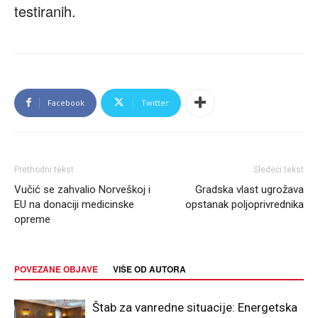
testiranih.
Facebook
Twitter
Prethodni tekst
Sledeći tekst
Vučić se zahvalio Norveškoj i
Gradska vlast ugrožava
EU na donaciji medicinske
opstanak poljoprivrednika
opreme
POVEZANE OBJAVE
VIŠE OD AUTORA
Štab za vanredne situacije: Energetska