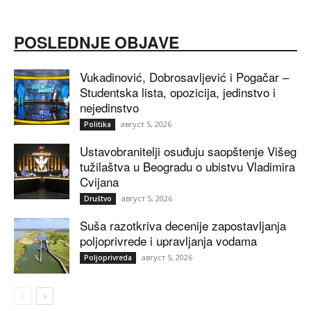
POSLEDNJE OBJAVE
Vukadinović, Dobrosavljević i Pogačar –
Studentska lista, opozicija, jedinstvo i
nejedinstvo
август 5, 2026
Politika
Ustavobranitelji osuđuju saopštenje Višeg
tužilaštva u Beogradu o ubistvu Vladimira
Cvijana
август 5, 2026
Društvo
Suša razotkriva decenije zapostavljanja
poljoprivrede i upravljanja vodama
август 5, 2026
Poljoprivreda