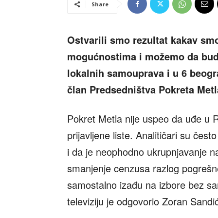
Share
Ostvarili smo rezultat kakav sm
mogućnostima i možemo da bude
lokalnih samouprava i u 6 beogr
član Predsedništva Pokreta Metl
Pokret Metla nije uspeo da uđe u R
prijavljene liste. Analitičari su čes
i da je neophodno ukrupnjavanje na
smanjenje cenzusa razlog pogrešn
samostalno izađu na izbore bez sa
televiziju je odgovorio Zoran Sand