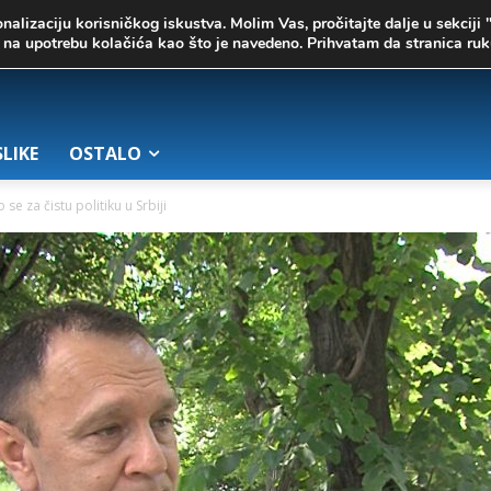
onalizaciju korisničkog iskustva. Molim Vas, pročitajte dalje u sekciji 
te na upotrebu kolačića kao što je navedeno. Prihvatam da stranica r
SLIKE
OSTALO
e za čistu politiku u Srbiji