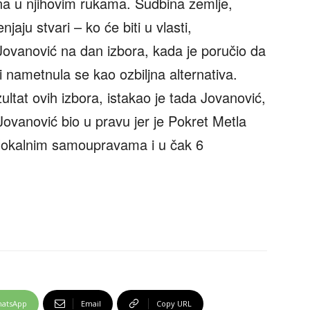
na u njihovim rukama. Sudbina zemlje,
aju stvari – ko će biti u vlasti,
 Jovanović na dan izbora, kada je poručio da
i nametnula se kao ozbiljna alternativa.
ltat ovih izbora, istakao je tada Jovanović,
 Jovanović bio u pravu jer je Pokret Metla
 lokalnim samoupravama i u čak 6
atsApp
Email
Copy URL