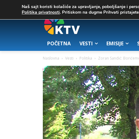
C
03. август 2026.
29.6
Zrenjanin
Naš sajt koristi kolačiće za upravljanje, poboljšanje i pers
Politika privatnosti
. Pritiskom na dugme Prihvati pristaje
POČETNA
VESTI
EMISIJE
Naslovna
Vesti
Politika
Zoran Sandić: Borićemo s