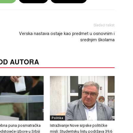
Sledeći tekst
Verska nastava ostaje kao predmet u osnovnim i
srednjim školama
 OD AUTORA
Politika
rebna puna posmatračka
Istraživanje Nove srpske političke
edstojeće izbore u Srbiji
misli: Studentsku listu podržava 39,6