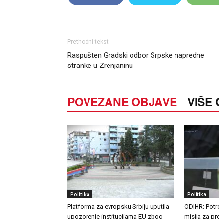
Prethodni tekst
Raspušten Gradski odbor Srpske napredne
stranke u Zrenjaninu
POVEZANE OBJAVE
VIŠE
Politika
Politika
Platforma za evropsku Srbiju uputila
ODIHR: Pot
upozorenje institucijama EU zbog
misija za pr