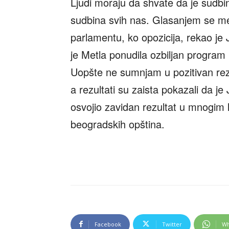
Ljudi moraju da shvate da je sudbi
sudbina svih nas. Glasanjem se menj
parlamentu, ko opozicija, rekao je
je Metla ponudila ozbiljan program 
Uopšte ne sumnjam u pozitivan rezu
a rezultati su zaista pokazali da je
osvojio zavidan rezultat u mnogim
beogradskih opština.
Facebook
Twitter
Wh