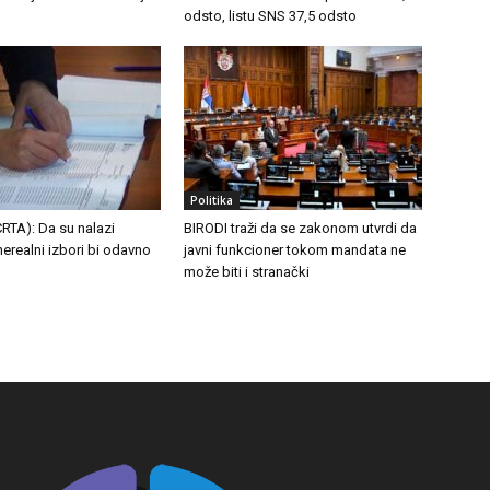
odsto, listu SNS 37,5 odsto
Politika
RTA): Da su nalazi
BIRODI traži da se zakonom utvrdi da
 nerealni izbori bi odavno
javni funkcioner tokom mandata ne
može biti i stranački