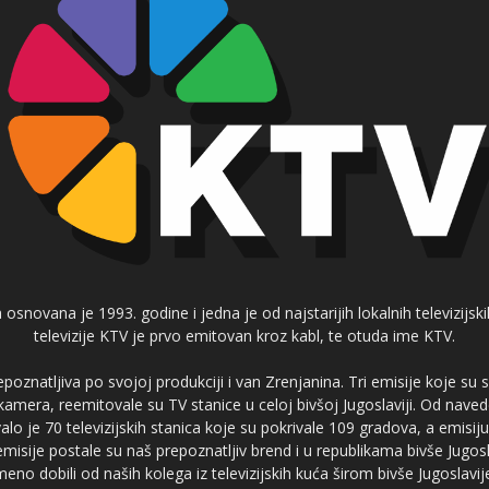
 osnovana je 1993. godine i jedna je od najstarijih lokalnih televizijs
televizije KTV je prvo emitovan kroz kabl, te otuda ime KTV.
poznatljiva po svojoj produkciji i van Zrenjanina. Tri emisije koje su
 kamera, reemitovale su TV stanice u celoj bivšoj Jugoslaviji. Od nave
je 70 televizijskih stanica koje su pokrivale 109 gradova, a emis
 emisije postale su naš prepoznatljiv brend i u republikama bivše Jugos
no dobili od naših kolega iz televizijskih kuća širom bivše Jugoslavij