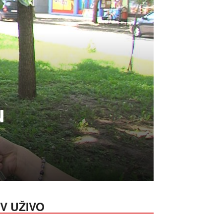
u
V UŽIVO