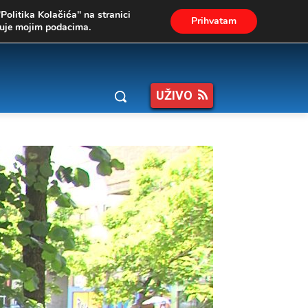
"Politika Kolačića" na stranici
Prihvatam
ukuje mojim podacima.
UŽIVO