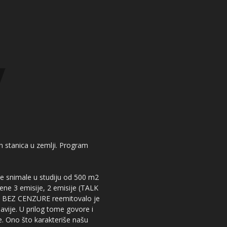
kih stanica u zemlji. Program
 se snimale u studiju od 500 m2
dene 3 emisije, 2 emisije (TALK
iju BEZ CENZURE reemitovalo je
lavije. U prilog tome govore i
e. Ono što karakteriše našu