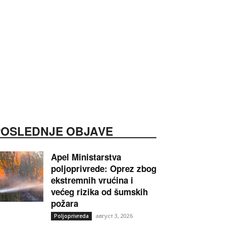
POSLEDNJE OBJAVE
Apel Ministarstva
poljoprivrede: Oprez zbog
ekstremnih vrućina i
većeg rizika od šumskih
požara
август 3, 2026
Poljoprivreda