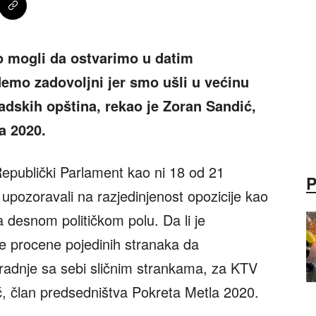
o mogli da ostvarimo u datim
mo zadovoljni jer smo ušli u većinu
adskih opština, rekao je Zoran Sandić,
a 2020.
epublički Parlament kao ni 18 od 21
to upozoravali na razjedinjenost opozicije kao
 desnom političkom polu. Da li je
e procene pojedinih stranaka da
radnje sa sebi sličnim strankama, za KTV
ić, član predsedništva Pokreta Metla 2020.