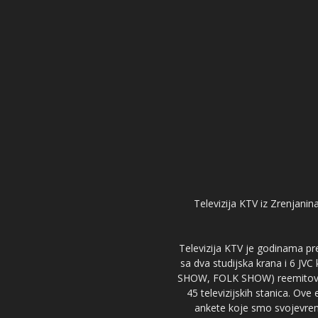
Televizija KTV iz Zrenjanina
Televizija KTV je godinama pre
sa dva studijska krana i 6 JVC
SHOW, FOLK SHOW) reemitovalo 
45 televizijskih stanica. Ove
ankete koje smo svojevreme