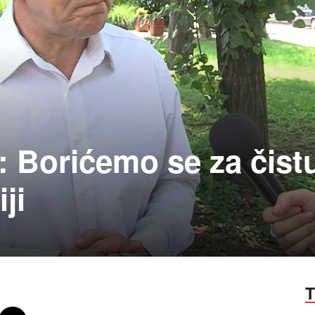
: Borićemo se za čist
ji
T