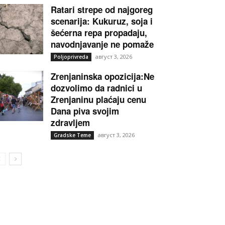
Ratari strepe od najgoreg
scenarija: Kukuruz, soja i
šećerna repa propadaju,
navodnjavanje ne pomaže
август 3, 2026
Poljoprivreda
Zrenjaninska opozicija:Ne
dozvolimo da radnici u
Zrenjaninu plaćaju cenu
Dana piva svojim
zdravljem
август 3, 2026
Gradske Teme