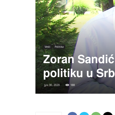
Vesti
Politika
Zoran Sandić
politiku u Srbi
јун 30, 2020
188