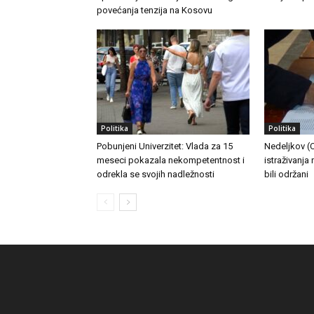
povećanja tenzija na Kosovu
Politika
Politika
Pobunjeni Univerzitet: Vlada za 15
Nedeljkov (C
meseci pokazala nekompetentnost i
istraživanja
odrekla se svojih nadležnosti
bili održani