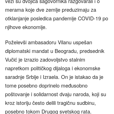
vezi su dvojica sagovornika razgovarali i o
merama koje dve zemlje preduzimaju za
otklanjanje posledica pandemije COVID-19 po
njihove ekonomije.
Poželevši ambasadoru Vilanu uspešan
diplomatski mandat u Beogradu, predsednik
Vučić je izrazio zadovoljstvo stalnim
napretkom političkog dijaloga i ekonomske
saradnje Srbije i Izraela. On je istakao da je
tome posebno doprinelo međusobno
poštovanje i solidarnost dvaju naroda, koji su
kroz istoriju često delili tragičnu sudbinu,
posebno tokom Drugog svetskog rata.