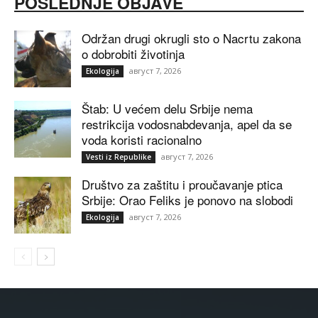
POSLEDNJE OBJAVE
Održan drugi okrugli sto o Nacrtu zakona
o dobrobiti životinja
август 7, 2026
Ekologija
Štab: U većem delu Srbije nema
restrikcija vodosnabdevanja, apel da se
voda koristi racionalno
август 7, 2026
Vesti iz Republike
Društvo za zaštitu i proučavanje ptica
Srbije: Orao Feliks je ponovo na slobodi
август 7, 2026
Ekologija