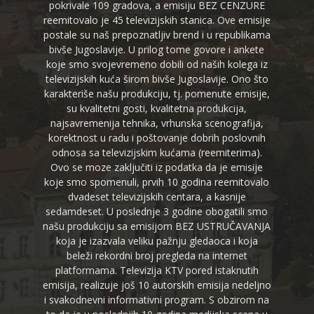
pokrivale 109 gradova, a emisiju BEZ CENZURE
reemitovalo je 45 televizijskih stanica. Ove emisije
postale su naš prepoznatljiv brend i u republikama
bivše Jugoslavije. U prilog tome govore i ankete
koje smo svojevremeno dobili od naših kolega iz
televizijskih kuća širom bivše Jugoslavije. Ono što
karakteriše našu produkciju, tj. pomenute emisije,
su kvalitetni gosti, kvalitetna produkcija,
najsavremenija tehnika, vrhunska scenografija,
korektnost u radu i poštovanje dobrih poslovnih
odnosa sa televizijskim kućama (reemiterima).
Ovo se moze zaključiti iz podatka da je emisije
koje smo spomenuli, prvih 10 godina reemitovalo
dvadeset televizijskih centara, a kasnije
sedamdeset. U poslednje 3 godine obogatili smo
našu produkciju sa emisijom BEZ USTRUČAVANJA
koja je izazvala veliku pažnju gledaoca i koja
beleži rekordni broj pregleda na internet
platformama. Televizija KTV pored istaknutih
emisija, realizuje još 10 autorskih emisija nedeljno
i svakodnevni informativni program. S obzirom na