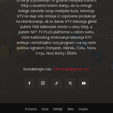
to da je u poslednjih 10 godina medijska scena u
Srbiji u izuzetno lošem stanju, da su mnoge
kolege zatvorile svoje medijske kuće, televizija
KTV ne daje više emisije iz sopstvene produkcije
na reemitovanje, ali se danas KTV televizija gleda
putem SBB kablovske mreže u celoj Srbiji, a
putem NET TV PLUS platforme u celom svetu.
Osim kablovskog emitovanja televizija KTV
emituje i terestrijalno svoj program i na taj način
pokriva signalom Zrenjanin, Kikindu, Čoku, Novu
Crnju, Novi Bečej i Žitište.
Kontaktirajte nas:
zrktvrezija@gmail.com
Početna
Vesti
EMISIJE
Slike
Ostalo