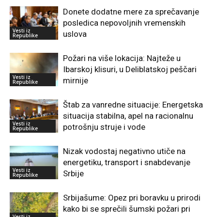
Donete dodatne mere za sprečavanje
posledica nepovoljnih vremenskih
Vesti iz
uslova
Republike
Požari na više lokacija: Najteže u
Ibarskoj klisuri, u Deliblatskoj peščari
Vesti iz
mirnije
Republike
Štab za vanredne situacije: Energetska
situacija stabilna, apel na racionalnu
Vesti iz
potrošnju struje i vode
Republike
Nizak vodostaj negativno utiče na
energetiku, transport i snabdevanje
Vesti iz
Srbije
Republike
Srbijašume: Opez pri boravku u prirodi
kako bi se sprečili šumski požari pri
Vesti iz