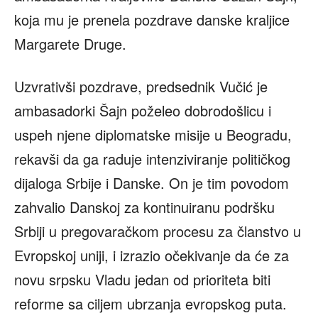
koja mu je prenela pozdrave danske kraljice
Margarete Druge.
Uzvrativši pozdrave, predsednik Vučić je
ambasadorki Šajn poželeo dobrodošlicu i
uspeh njene diplomatske misije u Beogradu,
rekavši da ga raduje intenziviranje političkog
dijaloga Srbije i Danske. On je tim povodom
zahvalio Danskoj za kontinuiranu podršku
Srbiji u pregovaračkom procesu za članstvo u
Evropskoj uniji, i izrazio očekivanje da će za
novu srpsku Vladu jedan od prioriteta biti
reforme sa ciljem ubrzanja evropskog puta.