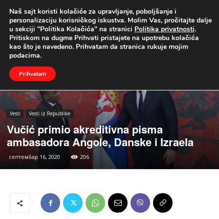
Naš sajt koristi kolačiće za upravljanje, poboljšanje i
UŽIVO
personalizaciju korisničkog iskustva. Molim Vas, pročitajte dalje
u sekciji "Politika Kolačića" na stranici
Politika privatnosti
.
Naslovna
Vesti
Vesti iz Republike
Pritiskom na dugme Prihvati pristajete na upotrebu kolačića
kao što je navedeno. Prihvatam da stranica rukuje mojim
podacima.
Prihvatam
Vesti
Vesti iz Republike
Vučić primio akreditivna pisma
ambasadora Angole, Danske i Izraela
септембар 16, 2020
206