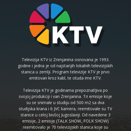
Televizija KTV iz Zrenjanina osnovana je 1993.
godine i jedna je od najstarijih lokalnih televizijskih
stanica u zemlji. Program televizije KTV je prvo
emitovan kroz kabl, te otuda ime KTV.
Televizija KTV je godinama prepoznatljiva po
svojoj produkciji i van Zrenjanina. Tri emisije koje
su se snimale u studiju od 500 m2 sa dva
studijska krana i 6 JVC kamera, reemitovale su TV
stanice u celoj bivšoj Jugoslaviji. Od navedene 3
emisije, 2 emisije (TALK SHOW, FOLK SHOW)
reemitovalo je 70 televizijskih stanica koje su