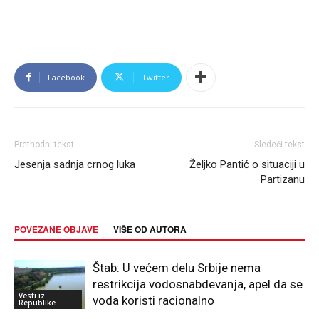
Facebook
Twitter
Prethodni tekst
Sledeći tekst
Jesenja sadnja crnog luka
Željko Pantić o situaciji u
Partizanu
POVEZANE OBJAVE
VIŠE OD AUTORA
Štab: U većem delu Srbije nema
restrikcija vodosnabdevanja, apel da se
Vesti iz
voda koristi racionalno
Republike