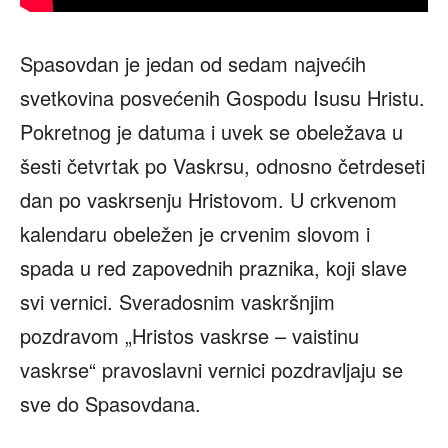
Spasovdan je jedan od sedam najvećih
svetkovina posvećenih Gospodu Isusu Hristu.
Pokretnog je datuma i uvek se obeležava u
šesti četvrtak po Vaskrsu, odnosno četrdeseti
dan po vaskrsenju Hristovom. U crkvenom
kalendaru obeležen je crvenim slovom i
spada u red zapovednih praznika, koji slave
svi vernici. Sveradosnim vaskršnjim
pozdravom „Hristos vaskrse – vaistinu
vaskrse“ pravoslavni vernici pozdravljaju se
sve do Spasovdana.