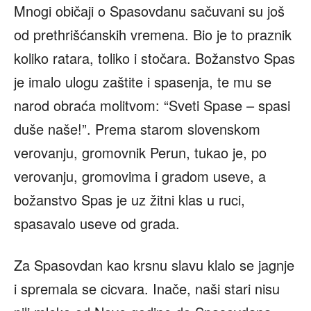
Mnogi običaji o Spasovdanu sačuvani su još
od prethrišćanskih vremena. Bio je to praznik
koliko ratara, toliko i stočara. Božanstvo Spas
je imalo ulogu zaštite i spasenja, te mu se
narod obraća molitvom: “Sveti Spase – spasi
duše naše!”. Prema starom slovenskom
verovanju, gromovnik Perun, tukao je, po
verovanju, gromovima i gradom useve, a
božanstvo Spas je uz žitni klas u ruci,
spasavalo useve od grada.
Za Spasovdan kao krsnu slavu klalo se jagnje
i spremala se cicvara. Inače, naši stari nisu