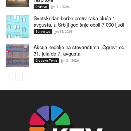
јул 31, 2026
Društvo
Svetski dan borbe protiv raka pluća 1.
avgusta, u Srbiji godišnje oboli 7.000 ljudi
јул 31, 2026
Zdravstvo
Akcija nedelje na stovarištima „Ogrev“ od
31. jula do 7. avgusta
јул 31, 2026
Gradske Teme