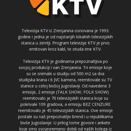
Televizija KTV iz Zrenjanina osnovana je 1993.
godine i jedna je od najstarijih lokalnih televizijskih
stanica u zemlji. Program televizije KTV je prvo
emitovan kroz kabl, te otuda ime KTV.
Televizija KTV je godinama prepoznatljiva po
svojoj produkciji i van Zrenjanina. Tri emisije koje
su se snimale u studiju od 500 m2 sa dva
studijska krana i 6 JVC kamera, reemitovale su TV
stanice u celoj bivšoj Jugoslaviji. Od navedene 3
emisije, 2 emisije (TALK SHOW, FOLK SHOW)
reemitovalo je 70 televizijskih stanica koje su
pokrivale 109 gradova, a emisiju BEZ CENZURE
reemitovalo je 45 televizijskih stanica. Ove emisije
postale su naš prepoznatljiv brend i u republikama
bivše Jugoslavije. U prilog tome govore i ankete
koje smo svojevremeno dobili od naših kolega iz