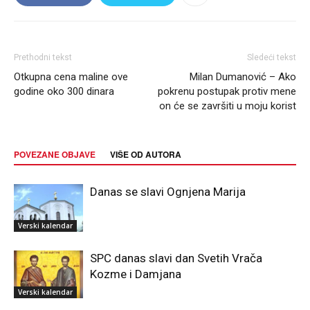
Prethodni tekst
Sledeći tekst
Otkupna cena maline ove
Milan Dumanović – Ako
godine oko 300 dinara
pokrenu postupak protiv mene
on će se završiti u moju korist
POVEZANE OBJAVE
VIŠE OD AUTORA
Danas se slavi Ognjena Marija
Verski kalendar
SPC danas slavi dan Svetih Vrača
Kozme i Damjana
Verski kalendar