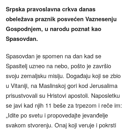
Srpska pravoslavna crkva danas
obeležava praznik posvećen Vaznesenju
Gospodnjem, u narodu poznat kao
Spasovdan.
Spasovdan je spomen na dan kad se
Spasitelj uzneo na nebo, pošto je završio
svoju zemaljsku misiju. Događaju koji se zbio
u Vitaniji, na Maslinskoj gori kod Jerusalima
prisustvovali su Hristovi apostoli. Naposletku
se javi kad njih 11 beše za trpezom i reče im:
„Idite po svetu i propovedajte jevanđelje
svakom stvorenju. Onaj koji veruje i pokrsti