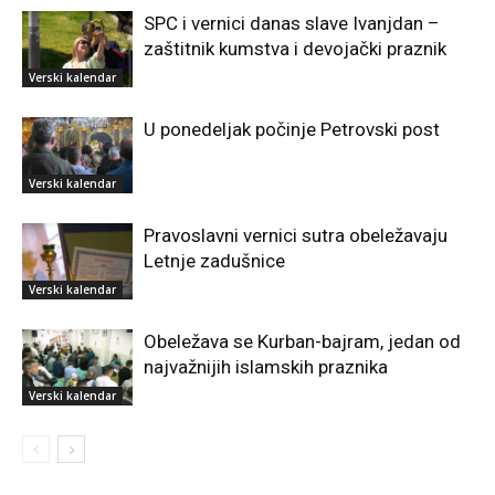
SPC i vernici danas slave Ivanjdan –
zaštitnik kumstva i devojački praznik
Verski kalendar
U ponedeljak počinje Petrovski post
Verski kalendar
Pravoslavni vernici sutra obeležavaju
Letnje zadušnice
Verski kalendar
Obeležava se Kurban-bajram, jedan od
najvažnijih islamskih praznika
Verski kalendar