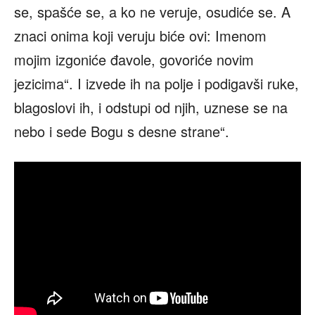
se, spašće se, a ko ne veruje, osudiće se. A
znaci onima koji veruju biće ovi: Imenom
mojim izgoniće đavole, govoriće novim
jezicima“. I izvede ih na polje i podigavši ruke,
blagoslovi ih, i odstupi od njih, uznese se na
nebo i sede Bogu s desne strane“.