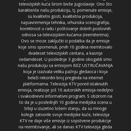
televizijskih kuća širom bivše Jugoslavije. Ono što
karakteriše našu produkciju, tj. pomenute emisije,
su kvalitetni gosti, kvalitetna produkcija,
najsavremenija tehnika, vrhunska scenografija,
korektnost u radu i poštovanje dobrih poslovnih
odnosa sa televizijskim kućama (reemiterima).
Ovo se moze zaključiti iz podatka da je emisije
koje smo spomenuli, prvih 10 godina reemitovalo
dvadeset televizijskih centara, a kasnije
sedamdeset. U poslednje 3 godine obogatili smo
našu produkciju sa emisijom BEZ USTRUČAVANJA
koja je izazvala veliku pažnju gledaoca i koja
beleži rekordni broj pregleda na internet
platformama. Televizija KTV pored istaknutih
emisija, realizuje još 10 autorskih emisija nedeljno
i svakodnevni informativni program. S obzirom na
to da je u poslednjih 10 godina medijska scena u
Srbiji u izuzetno lošem stanju, da su mnoge
kolege zatvorile svoje medijske kuće, televizija
KTV ne daje više emisije iz sopstvene produkcije
na reemitovanje, ali se danas KTV televizija gleda