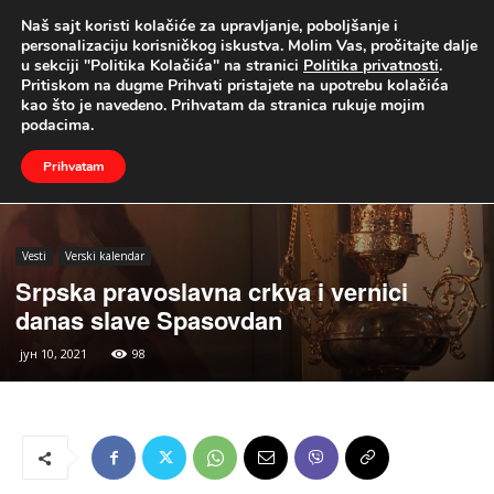
Naš sajt koristi kolačiće za upravljanje, poboljšanje i
UŽIVO
personalizaciju korisničkog iskustva. Molim Vas, pročitajte dalje
u sekciji "Politika Kolačića" na stranici
Politika privatnosti
.
Naslovna
Vesti
Verski kalendar
Pritiskom na dugme Prihvati pristajete na upotrebu kolačića
kao što je navedeno. Prihvatam da stranica rukuje mojim
podacima.
Prihvatam
Vesti
Verski kalendar
Srpska pravoslavna crkva i vernici
danas slave Spasovdan
јун 10, 2021
98