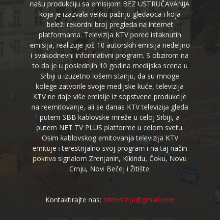
našu produkciju sa emisijom BEZ USTRUČAVANJA
koja je izazvala veliku pažnju gledaoca i koja
beleži rekordni broj pregleda na internet
platformama. Televizija KTV pored istaknutih
emisija, realizuje još 10 autorskih emisija nedeljno
i svakodnevni informativni program. S obzirom na
to da je u poslednjih 10 godina medijska scena u
Srbiji u izuzetno lošem stanju, da su mnoge
kolege zatvorile svoje medijske kuće, televizija
KTV ne daje više emisije iz sopstvene produkcije
na reemitovanje, ali se danas KTV televizija gleda
putem SBB kablovske mreže u celoj Srbiji, a
putem NET TV PLUS platforme u celom svetu.
Osim kablovskog emitovanja televizija KTV
emituje i terestrijalno svoj program i na taj način
pokriva signalom Zrenjanin, Kikindu, Čoku, Novu
Crnju, Novi Bečej i Žitište.
Kontaktirajte nas:
zrktvrezija@gmail.com