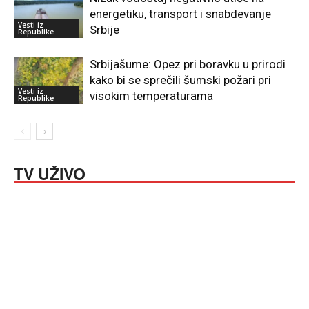
energetiku, transport i snabdevanje
Vesti iz
Srbije
Republike
Srbijašume: Opez pri boravku u prirodi
kako bi se sprečili šumski požari pri
Vesti iz
visokim temperaturama
Republike
TV UŽIVO