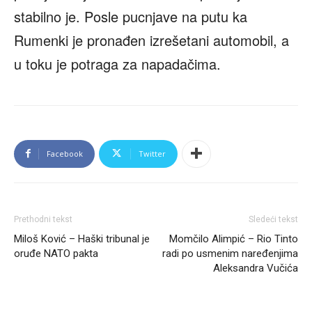
stabilno je. Posle pucnjave na putu ka
Rumenki je pronađen izrešetani automobil, a
u toku je potraga za napadačima.
Facebook
Twitter
Prethodni tekst
Sledeći tekst
Miloš Ković – Haški tribunal je
Momčilo Alimpić – Rio Tinto
oruđe NATO pakta
radi po usmenim naređenjima
Aleksandra Vučića