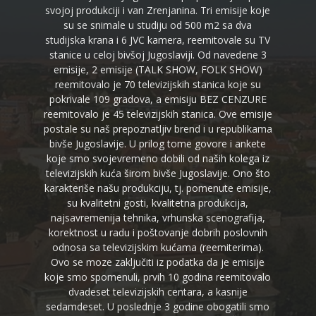
svojoj produkciji i van Zrenjanina. Tri emisije koje
su se snimale u studiju od 500 m2 sa dva
studijska krana i 6 JVC kamera, reemitovale su TV
stanice u celoj bivšoj Jugoslaviji. Od navedene 3
emisije, 2 emisije (TALK SHOW, FOLK SHOW)
reemitovalo je 70 televizijskih stanica koje su
pokrivale 109 gradova, a emisiju BEZ CENZURE
reemitovalo je 45 televizijskih stanica. Ove emisije
postale su naš prepoznatljiv brend i u republikama
bivše Jugoslavije. U prilog tome govore i ankete
koje smo svojevremeno dobili od naših kolega iz
televizijskih kuća širom bivše Jugoslavije. Ono što
karakteriše našu produkciju, tj. pomenute emisije,
su kvalitetni gosti, kvalitetna produkcija,
najsavremenija tehnika, vrhunska scenografija,
korektnost u radu i poštovanje dobrih poslovnih
odnosa sa televizijskim kućama (reemiterima).
Ovo se moze zaključiti iz podatka da je emisije
koje smo spomenuli, prvih 10 godina reemitovalo
dvadeset televizijskih centara, a kasnije
sedamdeset. U poslednje 3 godine obogatili smo