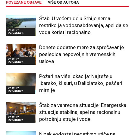
POVEZANE OBJAVE
VIŠE OD AUTORA
Štab: U većem delu Srbije nema
restrikcija vodosnabdevanja, apel da se
Vesti iz
voda koristi racionalno
Republike
Donete dodatne mere za sprečavanje
posledica nepovoljnih vremenskih
Vesti iz
uslova
Republike
Požari na više lokacija: Najteže u
Ibarskoj klisuri, u Deliblatskoj peščari
Vesti iz
mirnije
Republike
Štab za vanredne situacije: Energetska
situacija stabilna, apel na racionalnu
Vesti iz
potrošnju struje i vode
Republike
Nizak vodostaj negativno utiče na