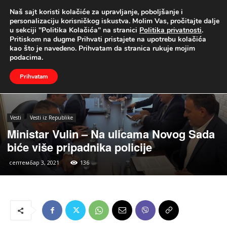
Naš sajt koristi kolačiće za upravljanje, poboljšanje i
UŽIVO
personalizaciju korisničkog iskustva. Molim Vas, pročitajte dalje
u sekciji "Politika Kolačića" na stranici
Politika privatnosti
.
Naslovna
Vesti
Vesti iz Republike
Pritiskom na dugme Prihvati pristajete na upotrebu kolačića
kao što je navedeno. Prihvatam da stranica rukuje mojim
podacima.
Prihvatam
Vesti
Vesti iz Republike
Ministar Vulin – Na ulicama Novog Sada
biće više pripadnika policije
септембар 3, 2021
136