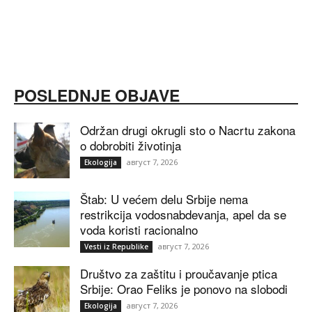
POSLEDNJE OBJAVE
Održan drugi okrugli sto o Nacrtu zakona
o dobrobiti životinja
август 7, 2026
Ekologija
Štab: U većem delu Srbije nema
restrikcija vodosnabdevanja, apel da se
voda koristi racionalno
август 7, 2026
Vesti iz Republike
Društvo za zaštitu i proučavanje ptica
Srbije: Orao Feliks je ponovo na slobodi
август 7, 2026
Ekologija