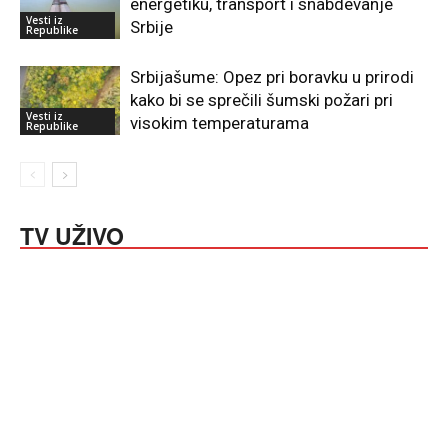
energetiku, transport i snabdevanje
Vesti iz
Srbije
Republike
Srbijašume: Opez pri boravku u prirodi
kako bi se sprečili šumski požari pri
Vesti iz
visokim temperaturama
Republike
TV UŽIVO