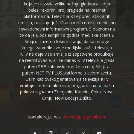
koja je izazvala veliku pažnju gledaoca i koja
beleži rekordni broj pregleda na internet
platformama. Televizija KTV pored istaknutih
emisija, realizuje još 10 autorskih emisija nedeljno
i svakodnevni informativni program. S obzirom na
to da je u poslednjih 10 godina medijska scena u
Srbiji u izuzetno lošem stanju, da su mnoge
kolege zatvorile svoje medijske kuće, televizija
KTV ne daje više emisije iz sopstvene produkcije
na reemitovanje, ali se danas KTV televizija gleda
putem SBB kablovske mreže u celoj Srbiji, a
putem NET TV PLUS platforme u celom svetu.
Osim kablovskog emitovanja televizija KTV
emituje i terestrijalno svoj program i na taj način
pokriva signalom Zrenjanin, Kikindu, Čoku, Novu
Crnju, Novi Bečej i Žitište.
Kontaktirajte nas:
zrktvrezija@gmail.com