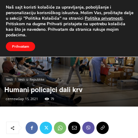
Naš sajt koristi kolačiće za upravljanje, poboljšanje i
UŽIVO
personalizaciju korisničkog iskustva. Molim Vas, pročitajte dalje
u sekciji "Politika Kolačića" na stranici
Politika privatnosti
.
Naslovna
Vesti
Vesti iz Republike
Pritiskom na dugme Prihvati pristajete na upotrebu kolačića
kao što je navedeno. Prihvatam da stranica rukuje mojim
podacima.
Prihvatam
Vesti
Vesti iz Republike
Humani policajci dali krv
септембар 15, 2021
79