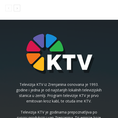
Televizija KTV iz Zrenjanina osnovana je 1993.
godine i jedna je od najstarijih lokalnih televizijskih
stanica u zemlji. Program televizije KTV je prvo
emitovan kroz kabl, te otuda ime KTV.
Televizija KTV je godinama prepoznatljiva po
svojoj produkciji i van Zrenjanina. Tri emisije koje