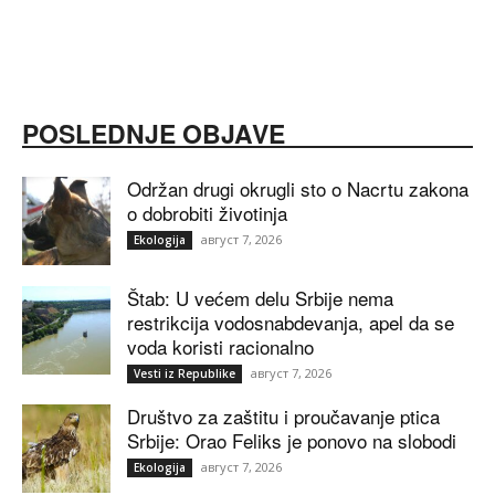
POSLEDNJE OBJAVE
Održan drugi okrugli sto o Nacrtu zakona
o dobrobiti životinja
август 7, 2026
Ekologija
Štab: U većem delu Srbije nema
restrikcija vodosnabdevanja, apel da se
voda koristi racionalno
август 7, 2026
Vesti iz Republike
Društvo za zaštitu i proučavanje ptica
Srbije: Orao Feliks je ponovo na slobodi
август 7, 2026
Ekologija