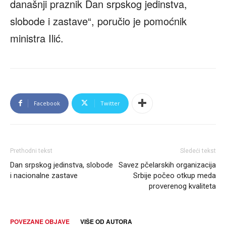
današnji praznik Dan srpskog jedinstva,
slobode i zastave“, poručio je pomoćnik
ministra Ilić.
Facebook
Twitter
Prethodni tekst
Sledeći tekst
Dan srpskog jedinstva, slobode
Savez pčelarskih organizacija
i nacionalne zastave
Srbije počeo otkup meda
proverenog kvaliteta
POVEZANE OBJAVE
VIŠE OD AUTORA