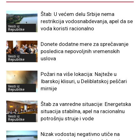
Štab: U većem delu Srbije nema
restrikcija vodosnabdevanja, apel da se
Vesti iz
voda koristi racionalno
Republike
Donete dodatne mere za sprečavanje
posledica nepovoljnih vremenskih
Vesti iz
uslova
Republike
Požari na više lokacija: Najteže u
Ibarskoj klisuri, u Deliblatskoj peščari
Vesti iz
mirnije
Republike
Štab za vanredne situacije: Energetska
situacija stabilna, apel na racionalnu
Vesti iz
potrošnju struje i vode
Republike
Nizak vodostaj negativno utiče na