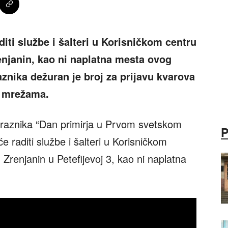
iti službe i šalteri u Korisničkom centru
enjanin, kao ni naplatna mesta ovog
znika dežuran je broj za prijavu kvarova
m mrežama.
raznika “Dan primirja u Prvom svetskom
e raditi službe i šalteri u Korisničkom
 Zrenjanin u Petefijevoj 3, kao ni naplatna