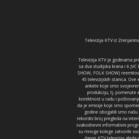
Televizija KTV iz Zrenjanina
Televizija KTV je godinama pre
sa dva studijska krana i 6 JVC
SHOW, FOLK SHOW) reemitovalo 
45 televizijskih stanica. Ove
ankete koje smo svojevreme
produkciju, tj. pomenute e
korektnost u radu i poštovanj
da je emisije koje smo spomenu
godine obogatili smo našu 
rekordni broj pregleda na inter
svakodnevni informativni progr
su mnoge kolege zatvorile svoj
danas KTV televizija gled