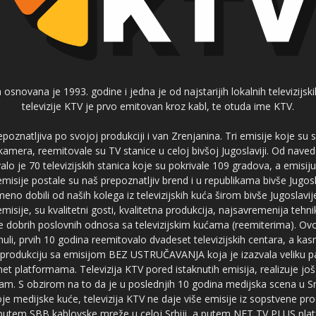
 osnovana je 1993. godine i jedna je od najstarijih lokalnih televizijs
televizije KTV je prvo emitovan kroz kabl, te otuda ime KTV.
poznatljiva po svojoj produkciji i van Zrenjanina. Tri emisije koje su
 kamera, reemitovale su TV stanice u celoj bivšoj Jugoslaviji. Od nave
je 70 televizijskih stanica koje su pokrivale 109 gradova, a emis
 emisije postale su naš prepoznatljiv brend i u republikama bivše Jugos
no dobili od naših kolega iz televizijskih kuća širom bivše Jugoslavij
misije, su kvalitetni gosti, kvalitetna produkcija, najsavremenija tehn
e dobrih poslovnih odnosa sa televizijskim kućama (reemiterima). Ovo
li, prvih 10 godina reemitovalo dvadeset televizijskih centara, a ka
produkciju sa emisijom BEZ USTRUČAVANJA koja je izazvala veliku pa
net platformama. Televizija KTV pored istaknutih emisija, realizuje još
am. S obzirom na to da je u poslednjih 10 godina medijska scena u Srb
e medijske kuće, televizija KTV ne daje više emisije iz sopstvene pro
a putem SBB kablovske mreže u celoj Srbiji, a putem NET TV PLUS pla