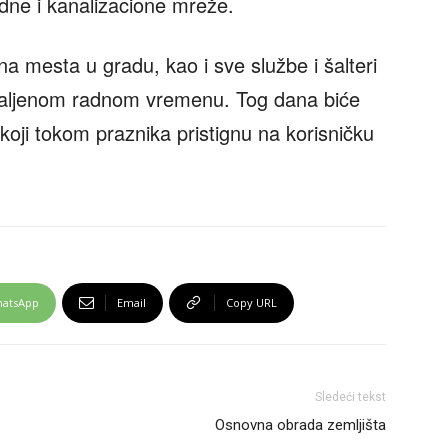
ne i kanalizacione mreže.
a mesta u gradu, kao i sve službe i šalteri
staljenom radnom vremenu. Tog dana biće
 koji tokom praznika pristignu na korisničku
atsApp
Email
Copy URL
Sledeći tekst
Osnovna obrada zemljišta