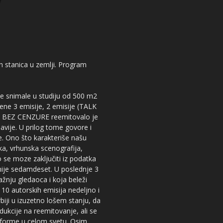
kih stanica u zemlji. Program
 se snimale u studiju od 500 m2
dene 3 emisije, 2 emisije (TALK
iju BEZ CENZURE reemitovalo je
lavije. U prilog tome govore i
e. Ono što karakteriše našu
ika, vrhunska scenografija,
 se moze zaključiti iz podatka
snije sedamdeset. U poslednje 3
žnju gledaoca i koja beleži
 10 autorskih emisija nedeljno i
iji u izuzetno lošem stanju, da
dukcije na reemitovanje, ali se
tforme u celom svetu. Osim