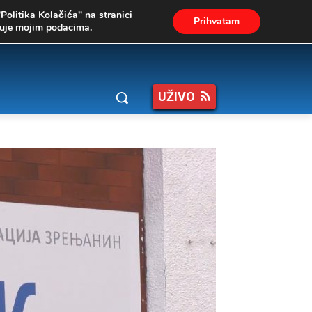
"Politika Kolačića" na stranici
Prihvatam
ukuje mojim podacima.
UŽIVO