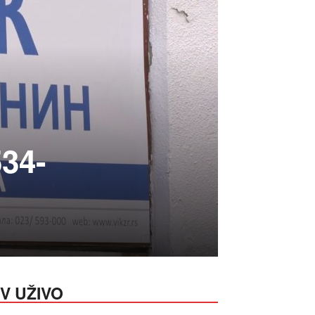
534-
V UŽIVO