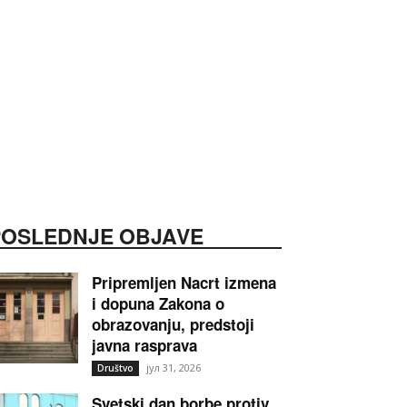
POSLEDNJE OBJAVE
Pripremljen Nacrt izmena
i dopuna Zakona o
obrazovanju, predstoji
javna rasprava
јул 31, 2026
Društvo
Svetski dan borbe protiv