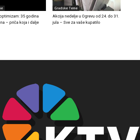
me
Gradske Teme
 optimizam: 35 godina
Akcija nedelje u Ogrevu od 24. do 31.
a – priča koja i dalje
jula – Sve za vaše kupatilo