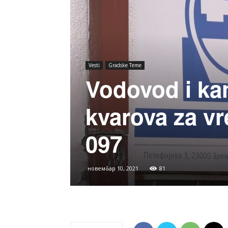
Vesti
Gradske Teme
Vodovod i kan
kvarova za vr
097
новембар 10, 2021
81