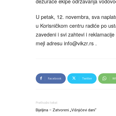
dežuraće ekipe održavanja vodovod
U petak, 12. novembra, sva naplatn
u Korisničkom centru radiće po u
zavedeni i svi zahtevi i reklamacije
mejl adresu
info@vikzr.rs
.
Facebook
Twitter
Wh
Prethodni tekst
Bijeljina – Zatvoreni „Višnjićevi dani“