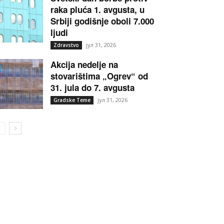
raka pluća 1. avgusta, u
Srbiji godišnje oboli 7.000
ljudi
јул 31, 2026
Zdravstvo
Akcija nedelje na
stovarištima „Ogrev“ od
31. jula do 7. avgusta
јул 31, 2026
Gradske Teme