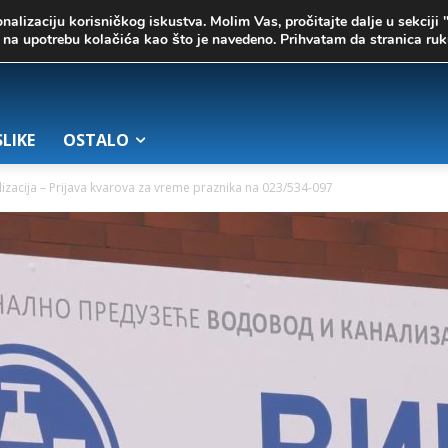
onalizaciju korisničkog iskustva. Molim Vas, pročitajte dalje u sekciji 
te na upotrebu kolačića kao što je navedeno. Prihvatam da stranica r
SLIKE
OSTALO
izacija – Prijava kvarova za vreme praznika na 023/534-097