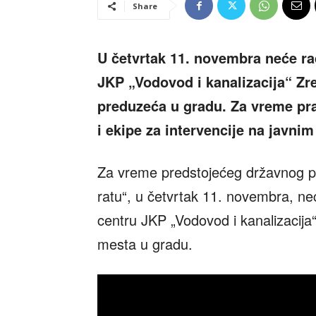
Share
U četvrtak 11. novembra neće rad
JKP „Vodovod i kanalizacija“ Zr
preduzeća u gradu. Za vreme pra
i ekipe za intervencije na javni
Za vreme predstojećeg državnog p
ratu“, u četvrtak 11. novembra, neć
centru JKP „Vodovod i kanalizacija“
mesta u gradu.