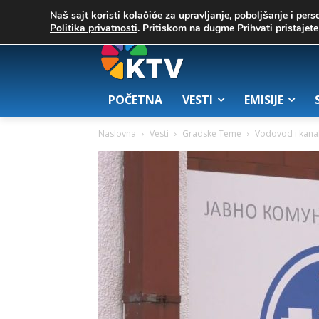
C
03. август 2026.
23.7
Zrenjanin
Naš sajt koristi kolačiće za upravljanje, poboljšanje i pers
Politika privatnosti
. Pritiskom na dugme Prihvati pristaje
POČETNA
VESTI
EMISIJE
Naslovna
Vesti
Gradske Teme
Vodovod i kanal