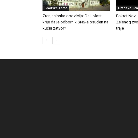
Gradske Teme
Gradske Te
Zrenjaninska opozicija: Da li vlast
Pokret Novi
krije da je odbornik SNS-a osuđen na
Zelenog zvon
kućni zatvor?
traje