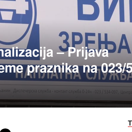
alizacija – Prijava
eme praznika na 023/
T