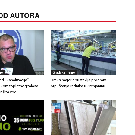
 OD AUTORA
me
Gradske Teme
d i kanalizacija“
Drekslmajer obustavlja program
Tokom toplotnog talasa
otpuštanja radnika u Zrenjaninu
rošite vodu