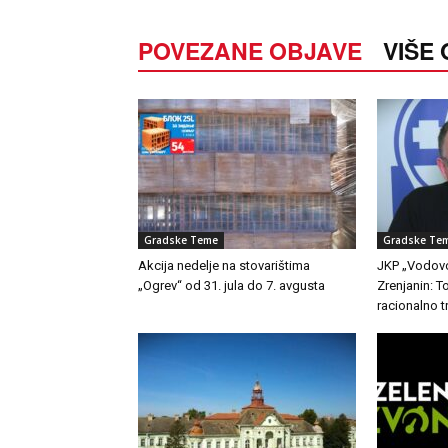
POVEZANE OBJAVE
VIŠE
Gradske Teme
Gradske Te
Akcija nedelje na stovarištima
JKP „Vodovo
„Ogrev“ od 31. jula do 7. avgusta
Zrenjanin: 
racionalno t