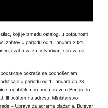
ilac, koji je između ostalog, u potpunosti
nosi zahtev u periodu od 1. januara 2021.
ošenja zahteva za ostvarivanje prava na
a podsticaje pokreće se podnošenjem
odsticaje u periodu od 1. januara do 28.
nice republičkih organa uprave u Beogradu,
d, ili poštom na adresu: Ministarstvo
vrede – Uprava za agrarna plaćanja, Bulevar