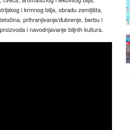
trijskog i krmnog bilja, obradu zemljišta,
štetočina, prihranjivanje/đubrenje, berbu i
proizvoda i navodnjavanje biljnih kultura.