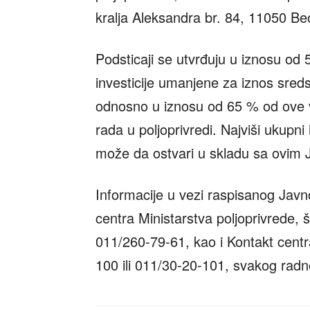
kralja Aleksandra br. 84, 11050 Be
Podsticaji se utvrđuju u iznosu od 
investicije umanjene za iznos sre
odnosno u iznosu od 65 % od ove 
rada u poljoprivredi. Najviši ukupni 
može da ostvari u skladu sa ovim 
Informacije u vezi raspisanog Javn
centra Ministarstva poljoprivrede, 
011/260-79-61, kao i Kontakt cent
100 ili 011/30-20-101, svakog rad