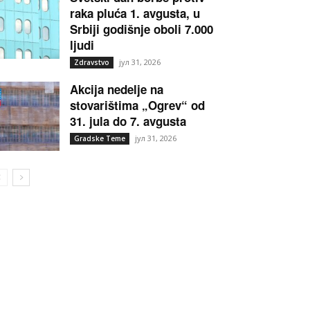
raka pluća 1. avgusta, u
Srbiji godišnje oboli 7.000
ljudi
јул 31, 2026
Zdravstvo
Akcija nedelje na
stovarištima „Ogrev“ od
31. jula do 7. avgusta
јул 31, 2026
Gradske Teme