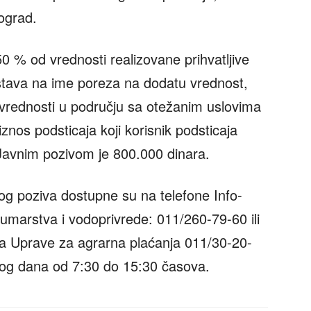
ograd.
50 % od vrednosti realizovane prihvatljive
dstava na ime poreza na dodatu vrednost,
vrednosti u području sa otežanim uslovima
iznos podsticaja koji korisnik podsticaja
Javnim pozivom je 800.000 dinara.
og poziva dostupne su na telefone Info-
šumarstva i vodoprivrede: 011/260-79-60 ili
ra Uprave za agrarna plaćanja 011/30-20-
nog dana od 7:30 do 15:30 časova.