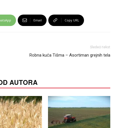
atsApp
Email
Copy URL
Sledeći tekst
Robna kuća Tišma – Asortiman grejnih tela
 OD AUTORA