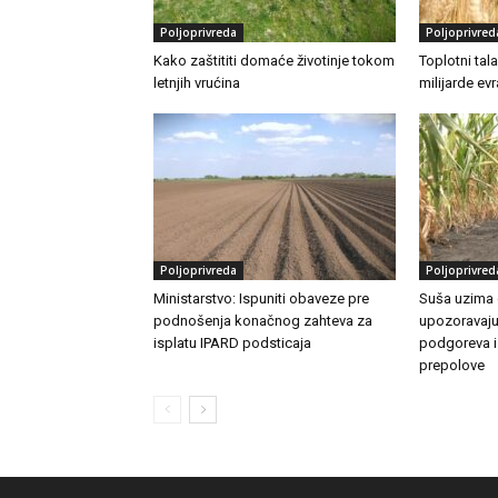
Poljoprivreda
Poljoprivred
Kako zaštititi domaće životinje tokom
Toplotni tal
letnjih vrućina
milijarde ev
Poljoprivreda
Poljoprivred
Ministarstvo: Ispuniti obaveze pre
Suša uzima 
podnošenja konačnog zahteva za
upozoravaju
isplatu IPARD podsticaja
podgoreva i
prepolove