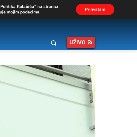
"Politika Kolačića" na stranici
Prihvatam
ukuje mojim podacima.
UŽIVO