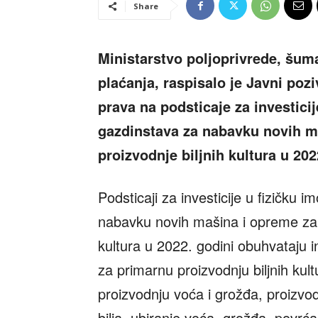
Share
Ministarstvo poljoprivrede, šum
plaćanja, raspisalo je Javni poz
prava na podsticaje za investici
gazdinstava za nabavku novih m
proizvodnje biljnih kultura u 202
Podsticaji za investicije u fizičku 
nabavku novih mašina i opreme za 
kultura u 2022. godini obuhvataju 
za primarnu proizvodnju biljnih ku
proizvodnju voća i grožđa, proizvo
bilja, ubiranje voća, grožđa, povrća