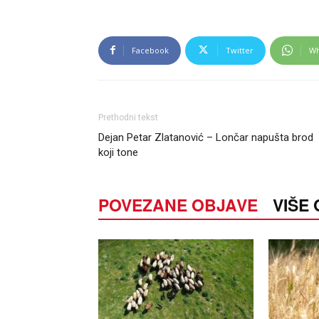
Facebook
Twitter
Wh
Prethodni tekst
Dejan Petar Zlatanović – Lončar napušta brod
koji tone
POVEZANE OBJAVE
VIŠE