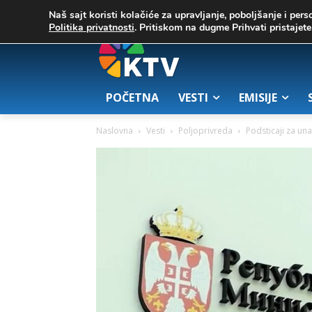
C
02. август 2026.
25.7
Zrenjanin
Naš sajt koristi kolačiće za upravljanje, poboljšanje i pers
Politika privatnosti
. Pritiskom na dugme Prihvati pristaje
POČETNA
VESTI
EMISIJE
Naslovna
Vesti
Poljoprivreda
Podsticaji za un