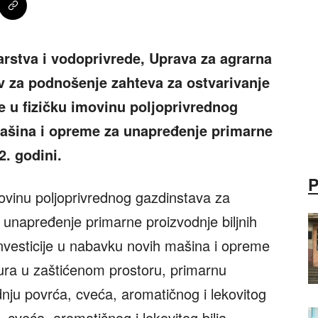
arstva i vodoprivrede, Uprava za agrarna
iv za podnošenje zahteva za ostvarivanje
je u fizičku imovinu poljoprivrednog
ašina i opreme za unapređenje primarne
2. godini.
imovinu poljoprivrednog gazdinstava za
unapređenje primarne proizvodnje biljnih
investicije u nabavku novih mašina i opreme
ltura u zaštićenom prostoru, primarnu
dnju povrća, cveća, aromatičnog i lekovitog
, cveća, aromatičnog i lekovitog bilja,