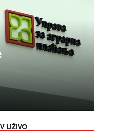
e
V UŽIVO