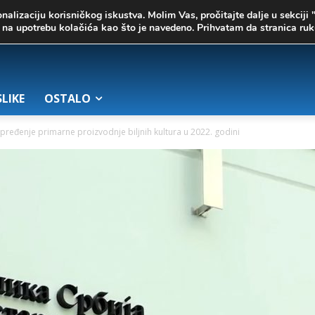
onalizaciju korisničkog iskustva. Molim Vas, pročitajte dalje u sekciji 
te na upotrebu kolačića kao što je navedeno. Prihvatam da stranica r
SLIKE
OSTALO
apređenje primarne proizvodnje biljnih kultura u 2022. godini