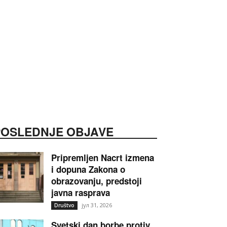
POSLEDNJE OBJAVE
Pripremljen Nacrt izmena
i dopuna Zakona o
obrazovanju, predstoji
javna rasprava
јул 31, 2026
Društvo
Svetski dan borbe protiv