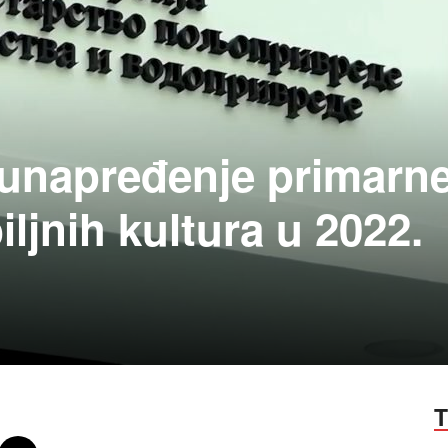
a unapređenje primarn
iljnih kultura u 2022.
T