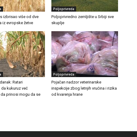
a
Poljoprivreda
as izbrisao više od dve
Poljoprivredno zemljište u Srbiji sve
ra iz evropske žetve
skuplje
a
Poljoprivreda
danak: Ratari
Pojačan nadzor veterinarske
 da kukuruz već
inspekcije zbog letnjih vrućina i rizika
 da prinosi mogu da se
od kvarenja hrane