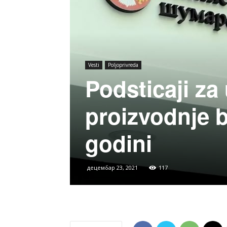
Vesti
Poljoprivreda
Podsticaji z
proizvodnje b
godini
децембар 23, 2021
117