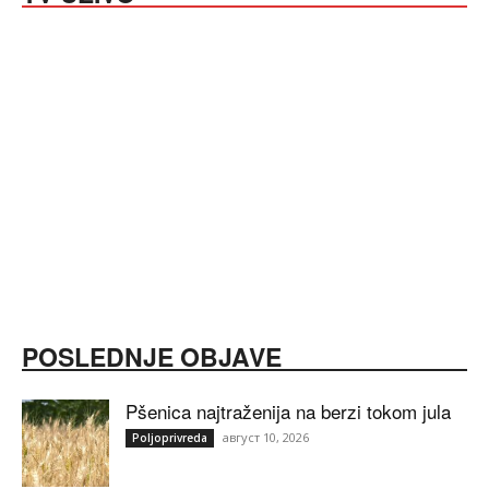
POSLEDNJE OBJAVE
Pšenica najtraženija na berzi tokom jula
август 10, 2026
Poljoprivreda