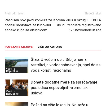
Prethodni tekst
Sledeći tekst
Raspisan novi javni konkurs za
Korona virus u okrugu – Od 14.
dodelu sredstava za kupovinu
do 21. februara registrovano
seoske kuće sa okućnicom
675 novoobolelih lica
POVEZANE OBJAVE
VIŠE OD AUTORA
Štab: U većem delu Srbije nema
restrikcija vodosnabdevanja, apel da se
Vesti iz
voda koristi racionalno
Republike
Donete dodatne mere za sprečavanje
posledica nepovoljnih vremenskih
Vesti iz
uslova
Republike
Požari na više lokacija: Najteže u