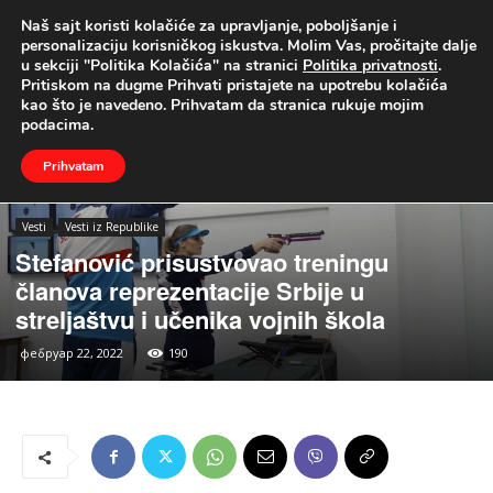
Naš sajt koristi kolačiće za upravljanje, poboljšanje i
UŽIVO
personalizaciju korisničkog iskustva. Molim Vas, pročitajte dalje
u sekciji "Politika Kolačića" na stranici
Politika privatnosti
.
Naslovna
Vesti
Vesti iz Republike
Pritiskom na dugme Prihvati pristajete na upotrebu kolačića
kao što je navedeno. Prihvatam da stranica rukuje mojim
podacima.
Prihvatam
Vesti
Vesti iz Republike
Stefanović prisustvovao treningu
članova reprezentacije Srbije u
streljaštvu i učenika vojnih škola
фебруар 22, 2022
190