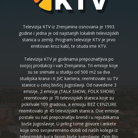
Televizija KTV iz Zrenjanina osnovana je 1993.
godine i jedna je od najstarijih lokalnih televizijskih
stanica u zemlji. Program televizije KTV je prvo
emitovan kroz kabl, te otuda ime KTV.
Televizija KTV je godinama prepoznatljiva po
svojoj produkciji i van Zrenjanina. Tri emisije koje
su se snimale u studiju od 500 m2 sa dva
studijska krana i 6 JVC kamera, reemitovale su TV
stanice u celoj bivšoj Jugoslaviji. Od navedene 3
emisije, 2 emisije (TALK SHOW, FOLK SHOW)
reemitovalo je 70 televizijskih stanica koje su
pokrivale 109 gradova, a emisiju BEZ CENZURE
reemitovalo je 45 televizijskih stanica. Ove emisije
postale su naš prepoznatljiv brend i u republikama
bivše Jugoslavije. U prilog tome govore i ankete
koje smo svojevremeno dobili od naših kolega iz
televizijskih kuća širom bivše Jugoslavije. Ono što