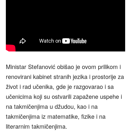
Ministar Stefanović obišao je ovom prilikom i
renovirani kabinet stranih jezika i prostorije za
život i rad učenika, gde je razgovarao i sa
učenicima koji su ostvarili zapažene uspehe i
na takmičenjima u džudou, kao i na
takmičenjima iz matematike, fizike i na
literarnim takmičenjima.