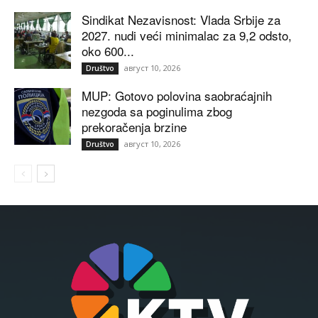
Sindikat Nezavisnost: Vlada Srbije za
2027. nudi veći minimalac za 9,2 odsto,
oko 600...
август 10, 2026
Društvo
MUP: Gotovo polovina saobraćajnih
nezgoda sa poginulima zbog
prekoračenja brzine
август 10, 2026
Društvo