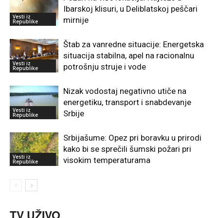
Ibarskoj klisuri, u Deliblatskoj peščari
Vesti iz
mirnije
Republike
Štab za vanredne situacije: Energetska
situacija stabilna, apel na racionalnu
Vesti iz
potrošnju struje i vode
Republike
Nizak vodostaj negativno utiče na
energetiku, transport i snabdevanje
Vesti iz
Srbije
Republike
Srbijašume: Opez pri boravku u prirodi
kako bi se sprečili šumski požari pri
Vesti iz
visokim temperaturama
Republike
TV UŽIVO