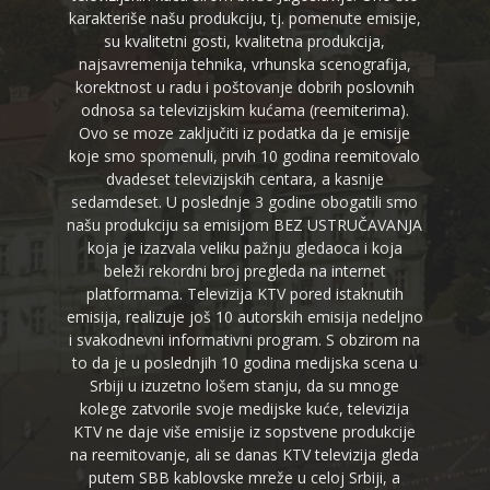
karakteriše našu produkciju, tj. pomenute emisije,
su kvalitetni gosti, kvalitetna produkcija,
najsavremenija tehnika, vrhunska scenografija,
korektnost u radu i poštovanje dobrih poslovnih
odnosa sa televizijskim kućama (reemiterima).
Ovo se moze zaključiti iz podatka da je emisije
koje smo spomenuli, prvih 10 godina reemitovalo
dvadeset televizijskih centara, a kasnije
sedamdeset. U poslednje 3 godine obogatili smo
našu produkciju sa emisijom BEZ USTRUČAVANJA
koja je izazvala veliku pažnju gledaoca i koja
beleži rekordni broj pregleda na internet
platformama. Televizija KTV pored istaknutih
emisija, realizuje još 10 autorskih emisija nedeljno
i svakodnevni informativni program. S obzirom na
to da je u poslednjih 10 godina medijska scena u
Srbiji u izuzetno lošem stanju, da su mnoge
kolege zatvorile svoje medijske kuće, televizija
KTV ne daje više emisije iz sopstvene produkcije
na reemitovanje, ali se danas KTV televizija gleda
putem SBB kablovske mreže u celoj Srbiji, a