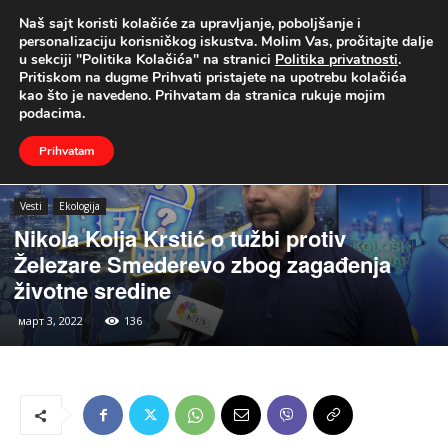
Naš sajt koristi kolačiće za upravljanje, poboljšanje i
UŽIVO
personalizaciju korisničkog iskustva. Molim Vas, pročitajte dalje
u sekciji "Politika Kolačića" na stranici
Politika privatnosti
.
Naslovna
Vesti
Ekologija
Pritiskom na dugme Prihvati pristajete na upotrebu kolačića
kao što je navedeno. Prihvatam da stranica rukuje mojim
podacima.
Prihvatam
Vesti
Ekologija
Nikola Kolja Krstić o tužbi protiv
Železare Smederevo zbog zagađenja
životne sredine
март 3, 2022
136