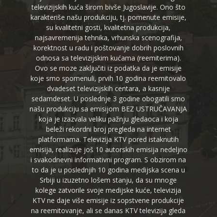
televizijskih kuća širom bivše Jugoslavije. Ono što
karakteriše našu produkciju, tj. pomenute emisije,
su kvalitetni gosti, kvalitetna produkcija,
najsavremenija tehnika, vrhunska scenografija,
korektnost u radu i poštovanje dobrih poslovnih
odnosa sa televizijskim kućama (reemiterima).
Ovo se moze zaključiti iz podatka da je emisije
koje smo spomenuli, prvih 10 godina reemitovalo
dvadeset televizijskih centara, a kasnije
sedamdeset. U poslednje 3 godine obogatili smo
našu produkciju sa emisijom BEZ USTRUČAVANJA
koja je izazvala veliku pažnju gledaoca i koja
beleži rekordni broj pregleda na internet
platformama. Televizija KTV pored istaknutih
emisija, realizuje još 10 autorskih emisija nedeljno
i svakodnevni informativni program. S obzirom na
to da je u poslednjih 10 godina medijska scena u
Srbiji u izuzetno lošem stanju, da su mnoge
kolege zatvorile svoje medijske kuće, televizija
KTV ne daje više emisije iz sopstvene produkcije
na reemitovanje, ali se danas KTV televizija gleda