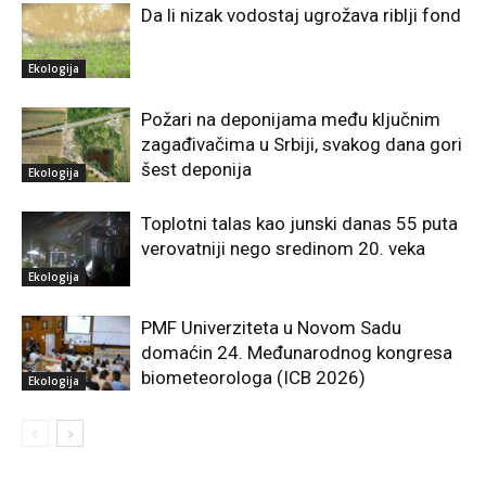
Da li nizak vodostaj ugrožava riblji fond
Ekologija
Požari na deponijama među ključnim
zagađivačima u Srbiji, svakog dana gori
šest deponija
Ekologija
Toplotni talas kao junski danas 55 puta
verovatniji nego sredinom 20. veka
Ekologija
PMF Univerziteta u Novom Sadu
domaćin 24. Međunarodnog kongresa
biometeorologa (ICB 2026)
Ekologija