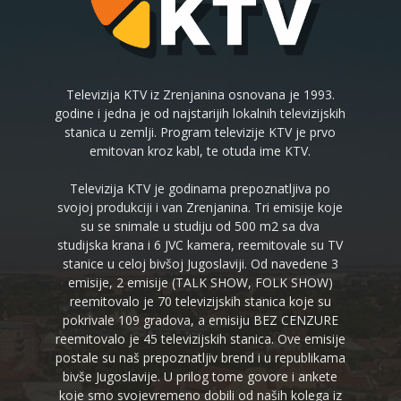
Televizija KTV iz Zrenjanina osnovana je 1993.
godine i jedna je od najstarijih lokalnih televizijskih
stanica u zemlji. Program televizije KTV je prvo
emitovan kroz kabl, te otuda ime KTV.
Televizija KTV je godinama prepoznatljiva po
svojoj produkciji i van Zrenjanina. Tri emisije koje
su se snimale u studiju od 500 m2 sa dva
studijska krana i 6 JVC kamera, reemitovale su TV
stanice u celoj bivšoj Jugoslaviji. Od navedene 3
emisije, 2 emisije (TALK SHOW, FOLK SHOW)
reemitovalo je 70 televizijskih stanica koje su
pokrivale 109 gradova, a emisiju BEZ CENZURE
reemitovalo je 45 televizijskih stanica. Ove emisije
postale su naš prepoznatljiv brend i u republikama
bivše Jugoslavije. U prilog tome govore i ankete
koje smo svojevremeno dobili od naših kolega iz