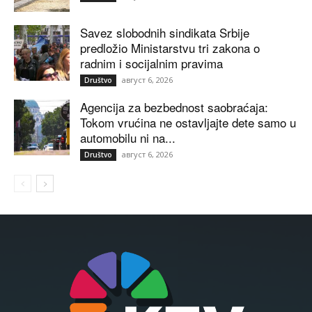
Savez slobodnih sindikata Srbije
predložio Ministarstvu tri zakona o
radnim i socijalnim pravima
август 6, 2026
Društvo
Agencija za bezbednost saobraćaja:
Tokom vrućina ne ostavljajte dete samo u
automobilu ni na...
август 6, 2026
Društvo