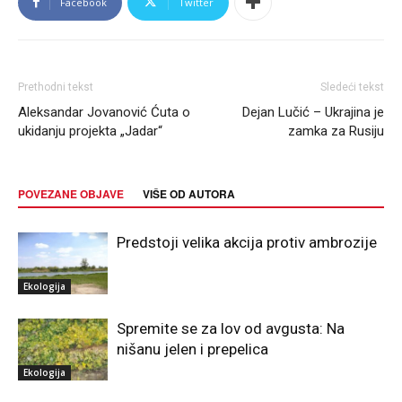
Facebook
Twitter
Prethodni tekst
Sledeći tekst
Aleksandar Jovanović Ćuta o
Dejan Lučić – Ukrajina je
ukidanju projekta „Jadar“
zamka za Rusiju
POVEZANE OBJAVE
VIŠE OD AUTORA
Predstoji velika akcija protiv ambrozije
Ekologija
Spremite se za lov od avgusta: Na
nišanu jelen i prepelica
Ekologija