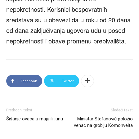
nepokretnosti. Korisnici bespovratnih
sredstava su u obavezi da u roku od 20 dana
od dana zaključivanja ugovora uđu u posed
nepokretnosti i obave promenu prebivališta.
Facebook
Twitter
Prethodni tekst
Sledeći tekst
Šišanje ovaca u maju ili junu
Ministar Stefanović položio
venac na groblju Komonvelta