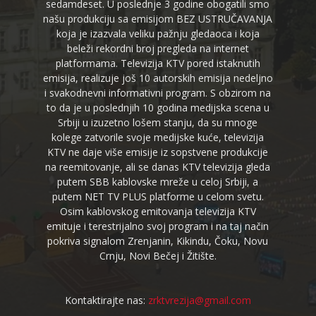
sedamdeset. U poslednje 3 godine obogatili smo
našu produkciju sa emisijom BEZ USTRUČAVANJA
koja je izazvala veliku pažnju gledaoca i koja
beleži rekordni broj pregleda na internet
platformama. Televizija KTV pored istaknutih
emisija, realizuje još 10 autorskih emisija nedeljno
i svakodnevni informativni program. S obzirom na
to da je u poslednjih 10 godina medijska scena u
Srbiji u izuzetno lošem stanju, da su mnoge
kolege zatvorile svoje medijske kuće, televizija
KTV ne daje više emisije iz sopstvene produkcije
na reemitovanje, ali se danas KTV televizija gleda
putem SBB kablovske mreže u celoj Srbiji, a
putem NET TV PLUS platforme u celom svetu.
Osim kablovskog emitovanja televizija KTV
emituje i terestrijalno svoj program i na taj način
pokriva signalom Zrenjanin, Kikindu, Čoku, Novu
Crnju, Novi Bečej i Žitište.
Kontaktirajte nas:
zrktvrezija@gmail.com