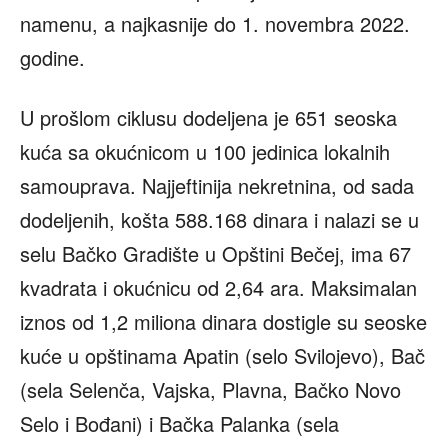
namenu, a najkasnije do 1. novembra 2022.
godine.
U prošlom ciklusu dodeljena je 651 seoska
kuća sa okućnicom u 100 jedinica lokalnih
samouprava. Najjeftinija nekretnina, od sada
dodeljenih, košta 588.168 dinara i nalazi se u
selu Bačko Gradište u Opštini Bečej, ima 67
kvadrata i okućnicu od 2,64 ara. Maksimalan
iznos od 1,2 miliona dinara dostigle su seoske
kuće u opštinama Apatin (selo Svilojevo), Bač
(sela Selenča, Vajska, Plavna, Bačko Novo
Selo i Bođani) i Bačka Palanka (sela