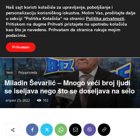
Naš sajt koristi kolačiće za upravljanje, poboljšanje i
UŽIVO
personalizaciju korisničkog iskustva. Molim Vas, pročitajte dalje
u sekciji "Politika Kolačića" na stranici
Politika privatnosti
.
Naslovna
Vesti
Poljoprivreda
Pritiskom na dugme Prihvati pristajete na upotrebu kolačića
kao što je navedeno. Prihvatam da stranica rukuje mojim
podacima.
Prihvatam
Vesti
Poljoprivreda
Miladin Ševarlić – Mnogo veći broj ljudi
se iseljava nego što se doseljava na selo
април 25, 2022
102