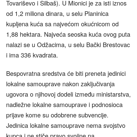
Tovariševo i Silbaš). U Mionici je za isti iznos
od 1,2 miliona dinara, u selu Planinica
kupljena kuća sa najvećom okućnicom od
1,88 hektara. Najveća seoska kuća ovog puta
nalazi se u Odžacima, u selu Bački Brestovac
i ima 336 kvadrata.
Bespovratna sredstva će biti preneta jedinici
lokalne samouprave nakon zaključivanja
ugovora o njihovoj dodeli između ministarstva,
nadležne lokalne samouprave i podnosioca
prijave kome su odobrene subvencije.
Jedinica lokalne samouprave nema svojstvo
kupca i ne stiče pravo svojine na