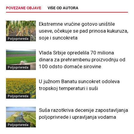
POVEZANE OBJAVE
VIŠE OD AUTORA
Ekstremne vrućine gotovo uništile
useve, očekuje se pad prinosa kukuruza,
soje i suncokreta
Poljoprivreda
Vlada Srbije opredelila 70 miliona
dinara za prehrambenu proizvodnju od
100 odsto domaće sirovine
Poljoprivreda
U južnom Banatu suncokret odoleva
tropskoj temperaturi i suši
Poljoprivreda
Suša razotkriva decenije zapostavljanja
poljoprivrede i upravljanja vodama
Poljoprivreda