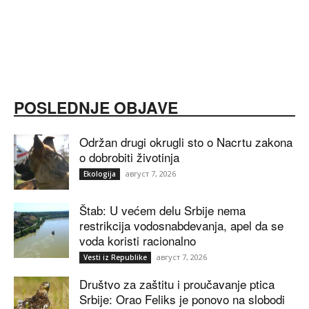
POSLEDNJE OBJAVE
Održan drugi okrugli sto o Nacrtu zakona
o dobrobiti životinja
август 7, 2026
Ekologija
Štab: U većem delu Srbije nema
restrikcija vodosnabdevanja, apel da se
voda koristi racionalno
август 7, 2026
Vesti iz Republike
Društvo za zaštitu i proučavanje ptica
Srbije: Orao Feliks je ponovo na slobodi