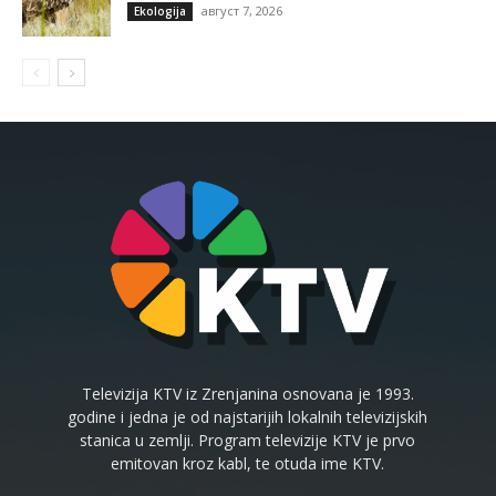
август 7, 2026
Ekologija
Televizija KTV iz Zrenjanina osnovana je 1993.
godine i jedna je od najstarijih lokalnih televizijskih
stanica u zemlji. Program televizije KTV je prvo
emitovan kroz kabl, te otuda ime KTV.