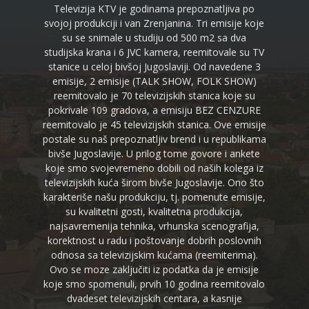
Televizija KTV je godinama prepoznatljiva po
svojoj produkciji i van Zrenjanina. Tri emisije koje
su se snimale u studiju od 500 m2 sa dva
studijska krana i 6 JVC kamera, reemitovale su TV
stanice u celoj bivšoj Jugoslaviji. Od navedene 3
emisije, 2 emisije (TALK SHOW, FOLK SHOW)
reemitovalo je 70 televizijskih stanica koje su
pokrivale 109 gradova, a emisiju BEZ CENZURE
reemitovalo je 45 televizijskih stanica. Ove emisije
postale su naš prepoznatljiv brend i u republikama
bivše Jugoslavije. U prilog tome govore i ankete
koje smo svojevremeno dobili od naših kolega iz
televizijskih kuća širom bivše Jugoslavije. Ono što
karakteriše našu produkciju, tj. pomenute emisije,
su kvalitetni gosti, kvalitetna produkcija,
najsavremenija tehnika, vrhunska scenografija,
korektnost u radu i poštovanje dobrih poslovnih
odnosa sa televizijskim kućama (reemiterima).
Ovo se moze zaključiti iz podatka da je emisije
koje smo spomenuli, prvih 10 godina reemitovalo
dvadeset televizijskih centara, a kasnije