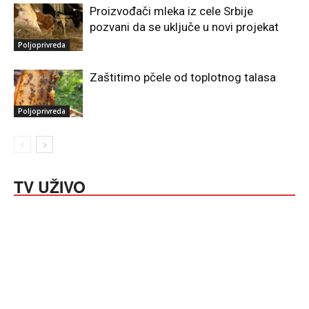
Proizvođači mleka iz cele Srbije
pozvani da se uključe u novi projekat
Poljoprivreda
Zaštitimo pčele od toplotnog talasa
Poljoprivreda
TV UŽIVO