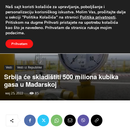
Naš sajt koristi kolačiće za upravljanje, poboljšanje i
UŽIVO
personalizaciju korisničkog iskustva. Molim Vas, pročitajte dalje
u sekciji "Politika Kolačića" na stranici
Politika privatnosti
.
Naslovna
Vesti
Vesti iz Republike
Pritiskom na dugme Prihvati pristajete na upotrebu kolačića
kao što je navedeno. Prihvatam da stranica rukuje mojim
podacima.
Prihvatam
Vesti
Vesti iz Republike
Srbija će skladištiti 500 miliona kubika
gasa u Mađarskoj
мај 25, 2022
85