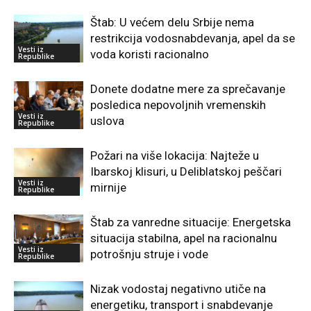
Štab: U većem delu Srbije nema
restrikcija vodosnabdevanja, apel da se
Vesti iz
voda koristi racionalno
Republike
Donete dodatne mere za sprečavanje
posledica nepovoljnih vremenskih
Vesti iz
uslova
Republike
Požari na više lokacija: Najteže u
Ibarskoj klisuri, u Deliblatskoj peščari
Vesti iz
mirnije
Republike
Štab za vanredne situacije: Energetska
situacija stabilna, apel na racionalnu
Vesti iz
potrošnju struje i vode
Republike
Nizak vodostaj negativno utiče na
energetiku, transport i snabdevanje