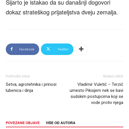
Sijarto je istakao da su današnji dogovori
dokaz strateškog prijateljstva dveju zemalja.
Facebook
Twitter
Prethodni tekst
Sledeći tekst
Setva, agrotehnika i prinosi
Vladimir Vuletić – Terzić
lubenica i dinja
umesto Piksijem nek se bavi
sudskim postupcima koji se
vode protiv njega
POVEZANE OBJAVE
VIŠE OD AUTORA