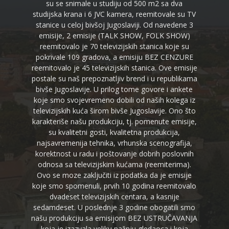
su se snimale u studiju od 500 m2 sa dva
studijska krana i 6 JVC kamera, reemitovale su TV
stanice u celoj bivšoj Jugoslaviji. Od navedene 3
emisije, 2 emisije (TALK SHOW, FOLK SHOW)
reemitovalo je 70 televizijskih stanica koje su
pokrivale 109 gradova, a emisiju BEZ CENZURE
reemitovalo je 45 televizijskih stanica. Ove emisije
postale su naš prepoznatljiv brend i u republikama
bivše Jugoslavije. U prilog tome govore i ankete
koje smo svojevremeno dobili od naših kolega iz
televizijskih kuća širom bivše Jugoslavije. Ono što
karakteriše našu produkciju, tj. pomenute emisije,
su kvalitetni gosti, kvalitetna produkcija,
najsavremenija tehnika, vrhunska scenografija,
korektnost u radu i poštovanje dobrih poslovnih
odnosa sa televizijskim kućama (reemiterima).
Ovo se moze zaključiti iz podatka da je emisije
koje smo spomenuli, prvih 10 godina reemitovalo
dvadeset televizijskih centara, a kasnije
sedamdeset. U poslednje 3 godine obogatili smo
našu produkciju sa emisijom BEZ USTRUČAVANJA
koja je izazvala veliku pažnju gledaoca i koja