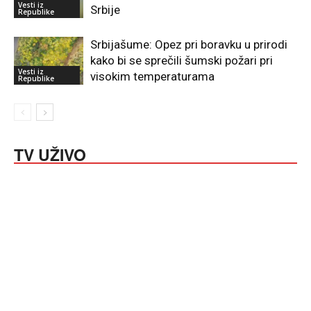
Vesti iz
Srbije
Republike
Srbijašume: Opez pri boravku u prirodi
kako bi se sprečili šumski požari pri
Vesti iz
visokim temperaturama
Republike
TV UŽIVO