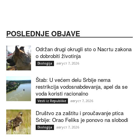
POSLEDNJE OBJAVE
Održan drugi okrugli sto o Nacrtu zakona
o dobrobiti životinja
август 7, 2026
Ekologija
Štab: U većem delu Srbije nema
restrikcija vodosnabdevanja, apel da se
voda koristi racionalno
август 7, 2026
Vesti iz Republike
Društvo za zaštitu i proučavanje ptica
Srbije: Orao Feliks je ponovo na slobodi
август 7, 2026
Ekologija