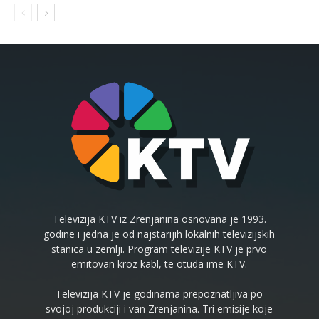
Televizija KTV iz Zrenjanina osnovana je 1993.
godine i jedna je od najstarijih lokalnih televizijskih
stanica u zemlji. Program televizije KTV je prvo
emitovan kroz kabl, te otuda ime KTV.
Televizija KTV je godinama prepoznatljiva po
svojoj produkciji i van Zrenjanina. Tri emisije koje