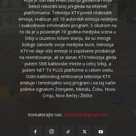
beleži rekordni broj pregleda na internet
platformama. Televizija KTV pored istaknutih
emisija, realizuje još 10 autorskih emisija nedeljno
i svakodnevni informativni program. S obzirom na
to da je u poslednjih 10 godina medijska scena u
Srbiji u izuzetno lošem stanju, da su mnoge
kolege zatvorile svoje medijske kuće, televizija
KTV ne daje više emisije iz sopstvene produkcije
na reemitovanje, ali se danas KTV televizija gleda
putem SBB kablovske mreže u celoj Srbiji, a
putem NET TV PLUS platforme u celom svetu.
Osim kablovskog emitovanja televizija KTV
emituje i terestrijalno svoj program i na taj način
pokriva signalom Zrenjanin, Kikindu, Čoku, Novu
Crnju, Novi Bečej i Žitište.
Kontaktirajte nas:
zrktvrezija@gmail.com