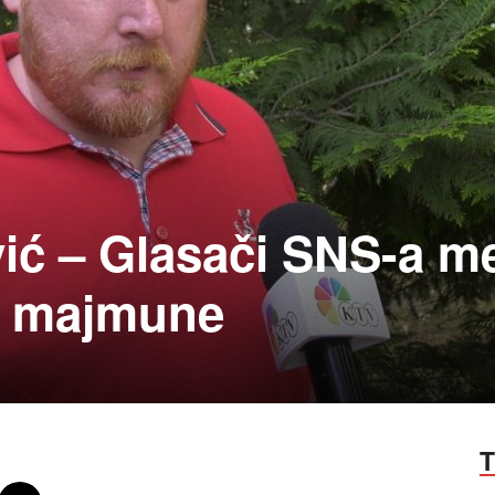
vić – Glasači SNS-a m
a majmune
T