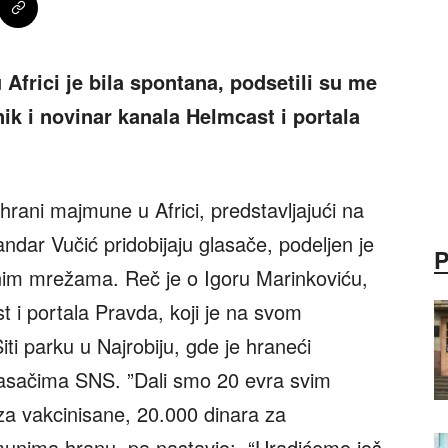
frici je bila spontana, podsetili su me
ik i novinar kanala Helmcast i portala
hrani majmune u Africi, predstavljajući na
ndar Vučić pridobijaju glasače, podeljen je
venim mrežama. Reč je o Igoru Marinkoviću,
t i portala Pravda, koji je na svom
iti parku u Najrobiju, gde je hraneći
asačima SNS. ”Dali smo 20 evra svim
za vakcinisane, 20.000 dinara za
jmunima hranu, pa nastavio: “Uradićemo još