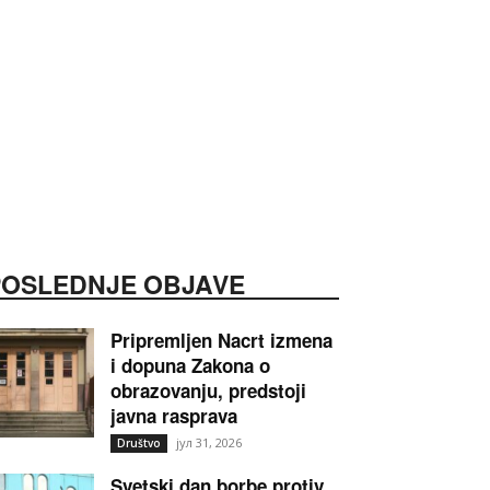
POSLEDNJE OBJAVE
Pripremljen Nacrt izmena
i dopuna Zakona o
obrazovanju, predstoji
javna rasprava
јул 31, 2026
Društvo
Svetski dan borbe protiv