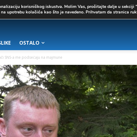
onalizaciju korisničkog iskustva. Molim Vas, pročitajte dalje u sekciji 
te na upotrebu kolačića kao što je navedeno. Prihvatam da stranica r
SLIKE
OSTALO
sači SNS-a me podsećaju na majmune