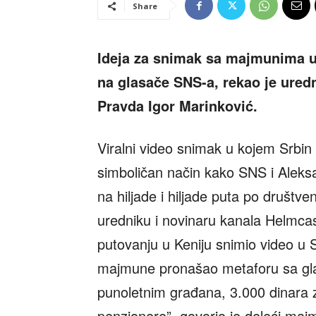
Share
Ideja za snimak sa majmunima u A
na glasače SNS-a, rekao je uredn
Pravda Igor Marinković.
Viralni video snimak u kojem Srbin 
simboličan način kako SNS i Aleksa
na hiljade i hiljade puta po društ
uredniku i novinaru kanala Helmcas
putovanju u Keniju snimio video u S
majmune pronašao metaforu sa gl
punoletnim građana, 3.000 dinara 
penzionere”, govorio je deleći ma