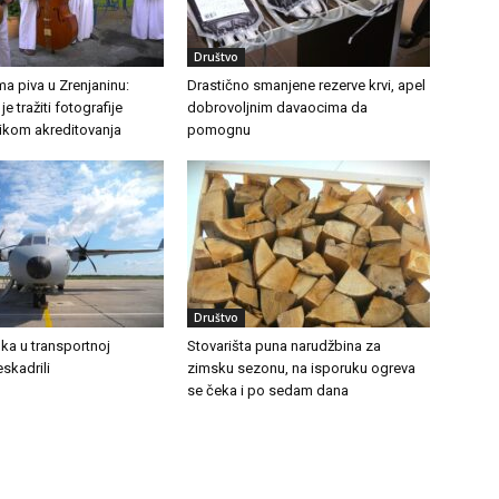
Društvo
a piva u Zrenjaninu:
Drastično smanjene rezerve krvi, apel
e tražiti fotografije
dobrovoljnim davaocima da
likom akreditovanja
pomognu
Društvo
ka u transportnoj
Stovarišta puna narudžbina za
eskadrili
zimsku sezonu, na isporuku ogreva
se čeka i po sedam dana