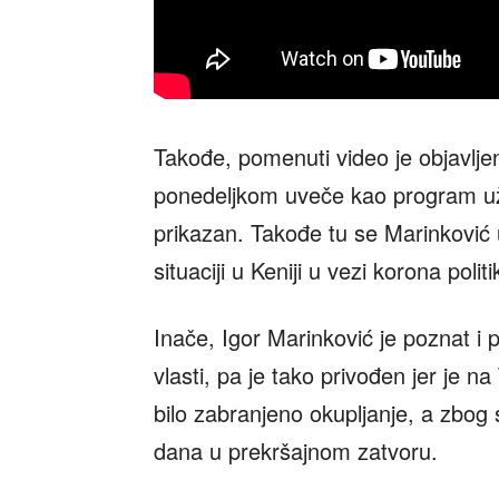
Takođe, pomenuti video je objavljen
ponedeljkom uveče kao program uži
prikazan. Takođe tu se Marinković u
situaciji u Keniji u vezi korona politi
Inače, Igor Marinković je poznat i p
vlasti, pa je tako privođen jer je n
bilo zabranjeno okupljanje, a zbog sv
dana u prekršajnom zatvoru.