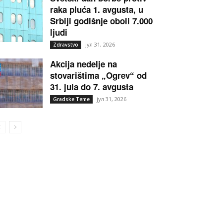
raka pluća 1. avgusta, u
Srbiji godišnje oboli 7.000
ljudi
јул 31, 2026
Zdravstvo
Akcija nedelje na
stovarištima „Ogrev“ od
31. jula do 7. avgusta
јул 31, 2026
Gradske Teme