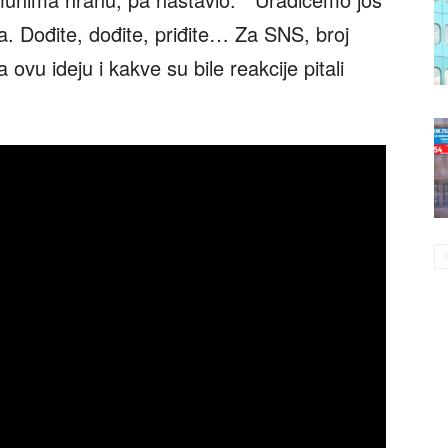
 Dođite, dođite, priđite… Za SNS, broj
ovu ideju i kakve su bile reakcije pitali