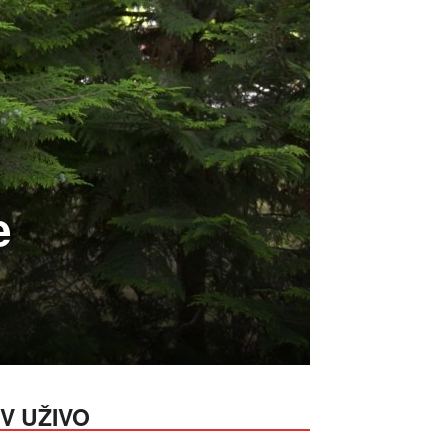
e
V UŽIVO