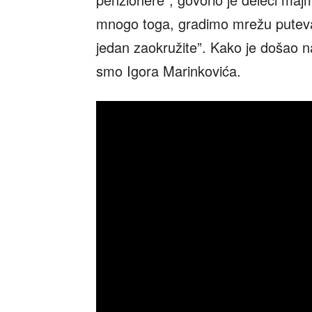
mnogo toga, gradimo mrežu puteva.
jedan zaokružite”. Kako je došao na 
smo Igora Marinkovića.