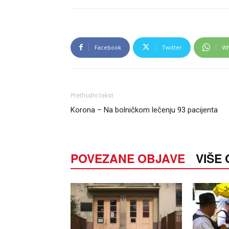
Facebook
Twitter
Wh
Prethodni tekst
Korona – Na bolničkom lečenju 93 pacijenta
POVEZANE OBJAVE
VIŠE