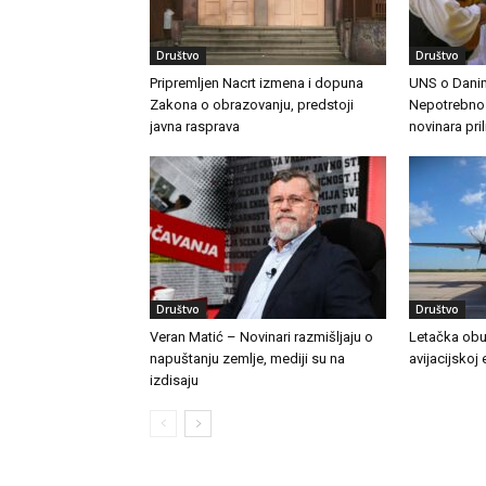
Društvo
Društvo
Pripremljen Nacrt izmena i dopuna
UNS o Danim
Zakona o obrazovanju, predstoji
Nepotrebno j
javna rasprava
novinara pri
Društvo
Društvo
Veran Matić – Novinari razmišljaju o
Letačka obu
napuštanju zemlje, mediji su na
avijacijskoj 
izdisaju