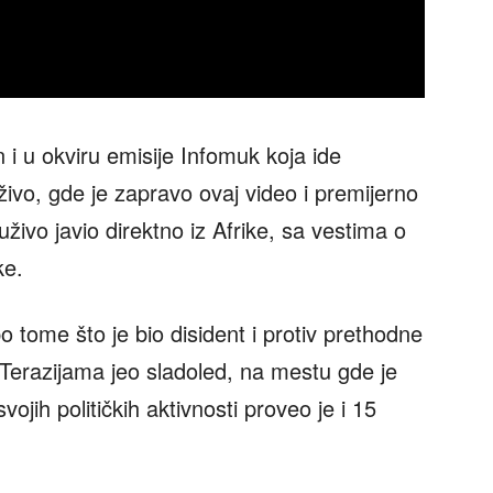
 i u okviru emisije Infomuk koja ide
vo, gde je zapravo ovaj video i premijerno
živo javio direktno iz Afrike, sa vestima o
ke.
o tome što je bio disident i protiv prethodne
a Terazijama jeo sladoled, na mestu gde je
ojih političkih aktivnosti proveo je i 15