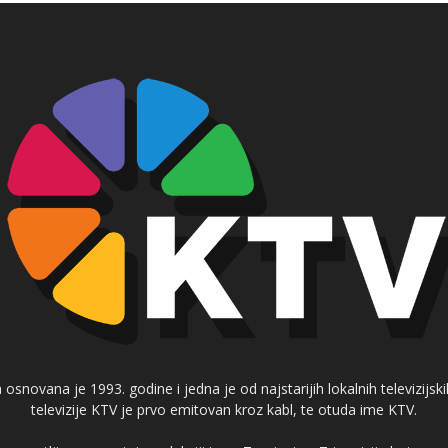
 osnovana je 1993. godine i jedna je od najstarijih lokalnih televizijs
televizije KTV je prvo emitovan kroz kabl, te otuda ime KTV.