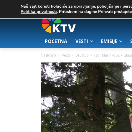
C
03. август 2026.
23.7
Zrenjanin
Naš sajt koristi kolačiće za upravljanje, poboljšanje i pers
Politika privatnosti
. Pritiskom na dugme Prihvati pristaje
POČETNA
VESTI
EMISIJE
Naslovna
Vesti
Društvo
Igor Marinković – Gla