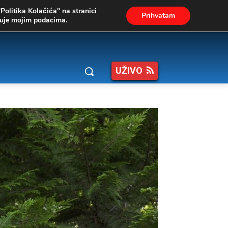
"Politika Kolačića" na stranici
Prihvatam
ukuje mojim podacima.
UŽIVO