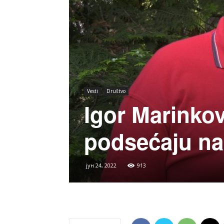
Vesti
Društvo
Igor Marinko
podsećaju n
јун 24, 2022
913