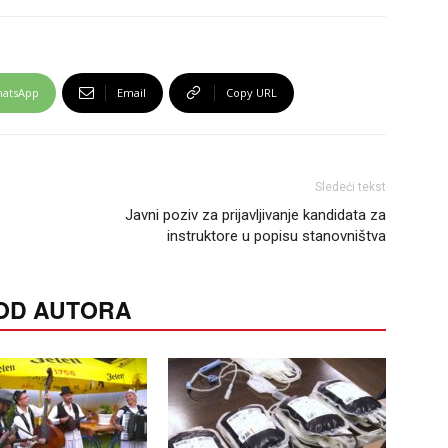
atsApp
Email
Copy URL
Sledeći tekst
Javni poziv za prijavljivanje kandidata za
instruktore u popisu stanovništva
 OD AUTORA