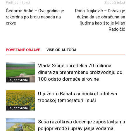
Prethodni tekst
Sledeći tekst
Čedomir Antić – Ova godina je
Rada Trajković – Država je
rekordna po broju napada na
dužna da se obračuna sa
crkve
ljudima kao što je Milan
Radoičić
POVEZANE OBJAVE
VIŠE OD AUTORA
Vlada Srbije opredelila 70 miliona
dinara za prehrambenu proizvodnju od
100 odsto domaće sirovine
Poljoprivreda
U južnom Banatu suncokret odoleva
tropskoj temperaturi i suši
Poljoprivreda
Suša razotkriva decenije zapostavljanja
poljoprivrede i upravljanja vodama