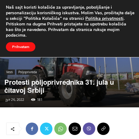
Naš sajt koristi kolačiće za upravljanje, poboljšanje i
UŽIVO
personalizaciju korisničkog iskustva. Molim Vas, pročitajte dalje
u sekciji "Politika Kolačića" na stranici
Politika privatnosti
.
Naslovna
Vesti
Poljoprivreda
Pritiskom na dugme Prihvati pristajete na upotrebu kolačića
kao što je navedeno. Prihvatam da stranica rukuje mojim
podacima.
Prihvatam
Vesti
Poljoprivreda
Protesti poljoprivrednika 31. jula u
čitavoj Srbiji
јул 26, 2022
181