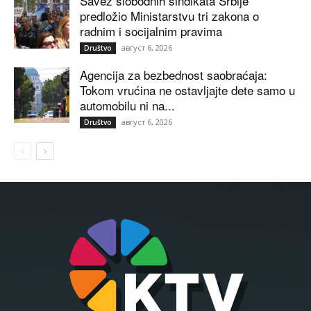
Savez slobodnih sindikata Srbije
predložio Ministarstvu tri zakona o
radnim i socijalnim pravima
август 6, 2026
Društvo
Agencija za bezbednost saobraćaja:
Tokom vrućina ne ostavljajte dete samo u
automobilu ni na...
август 6, 2026
Društvo