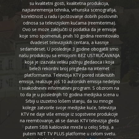
su kvalitetni gosti, kvalitetna produkcija,
najsavremenija tehnika, vrhunska scenografija,
korektnost u radu i poštovanje dobrih poslovnih
odnosa sa televizijskim kućama (reemiterima).
Ovo se moze zaključiti iz podatka da je emisije
koje smo spomenuli, prvih 10 godina reemitovalo
dvadeset televizijskih centara, a kasnije
sedamdeset. U poslednje 3 godine obogatili smo
našu produkciju sa emisijom BEZ USTRUČAVANJA
koja je izazvala veliku pažnju gledaoca i koja
beleži rekordni broj pregleda na internet
platformama. Televizija KTV pored istaknutih
emisija, realizuje još 10 autorskih emisija nedeljno
i svakodnevni informativni program. S obzirom na
to da je u poslednjih 10 godina medijska scena u
Srbiji u izuzetno lošem stanju, da su mnoge
kolege zatvorile svoje medijske kuće, televizija
KTV ne daje više emisije iz sopstvene produkcije
na reemitovanje, ali se danas KTV televizija gleda
putem SBB kablovske mreže u celoj Srbiji, a
putem NET TV PLUS platforme u celom svetu.