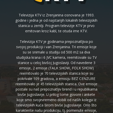
Televizija KTV iz Zrenjanina osnovana je 1993.
godine i jedna je od najstarijih lokalnih televizijskih
stanica u zemlji. Program televizije KTV je prvo
emitovan kroz kabl, te otuda ime KTV.
Televizija KTV je godinama prepoznatljiva po
svojoj produkciji i van Zrenjanina. Tri emisije koje
su se snimale u studiju od 500 m2 sa dva
studijska krana i 6 JVC kamera, reemitovale su TV
stanice u celoj bivšoj Jugoslaviji. Od navedene 3
emisije, 2 emisije (TALK SHOW, FOLK SHOW)
reemitovalo je 70 televizijskih stanica koje su
pokrivale 109 gradova, a emisiju BEZ CENZURE
reemitovalo je 45 televizijskih stanica. Ove emisije
postale su naš prepoznatljiv brend i u republikama
bivše Jugoslavije. U prilog tome govore i ankete
koje smo svojevremeno dobili od naših kolega iz
televizijskih kuća širom bivše Jugoslavije. Ono što
karakteriše našu produkciju, tj. pomenute emisije,