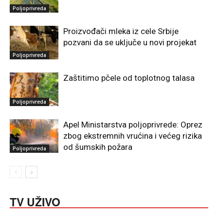
Poljoprivreda
Proizvođači mleka iz cele Srbije
pozvani da se uključe u novi projekat
Poljoprivreda
Zaštitimo pčele od toplotnog talasa
Poljoprivreda
Apel Ministarstva poljoprivrede: Oprez
zbog ekstremnih vrućina i većeg rizika
od šumskih požara
Poljoprivreda
TV UŽIVO