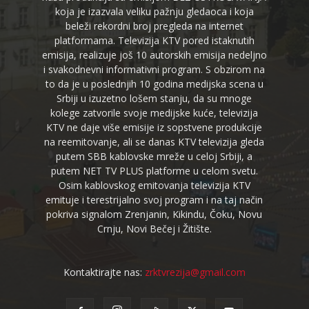
koja je izazvala veliku pažnju gledaoca i koja
beleži rekordni broj pregleda na internet
platformama. Televizija KTV pored istaknutih
emisija, realizuje još 10 autorskih emisija nedeljno
i svakodnevni informativni program. S obzirom na
to da je u poslednjih 10 godina medijska scena u
Srbiji u izuzetno lošem stanju, da su mnoge
kolege zatvorile svoje medijske kuće, televizija
KTV ne daje više emisije iz sopstvene produkcije
na reemitovanje, ali se danas KTV televizija gleda
putem SBB kablovske mreže u celoj Srbiji, a
putem NET TV PLUS platforme u celom svetu.
Osim kablovskog emitovanja televizija KTV
emituje i terestrijalno svoj program i na taj način
pokriva signalom Zrenjanin, Kikindu, Čoku, Novu
Crnju, Novi Bečej i Žitište.
Kontaktirajte nas:
zrktvrezija@gmail.com