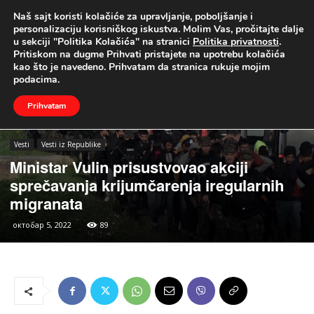
Naš sajt koristi kolačiće za upravljanje, poboljšanje i
UŽIVO
personalizaciju korisničkog iskustva. Molim Vas, pročitajte dalje
u sekciji "Politika Kolačića" na stranici
Politika privatnosti
.
Naslovna
Vesti
Vesti iz Republike
Pritiskom na dugme Prihvati pristajete na upotrebu kolačića
kao što je navedeno. Prihvatam da stranica rukuje mojim
podacima.
Prihvatam
Vesti
Vesti iz Republike
Ministar Vulin prisustvovao akciji
sprečavanja krijumčarenja iregularnih
migranata
октобар 5, 2022
89