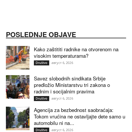
POSLEDNJE OBJAVE
Kako zaštititi radnike na otvorenom na
visokim temperaturama?
август 6, 2026
Društvo
Savez slobodnih sindikata Srbije
predložio Ministarstvu tri zakona o
radnim i socijalnim pravima
август 6, 2026
Društvo
Agencija za bezbednost saobraćaja:
Tokom vrućina ne ostavljajte dete samo u
automobilu ni na...
август 6, 2026
Društvo