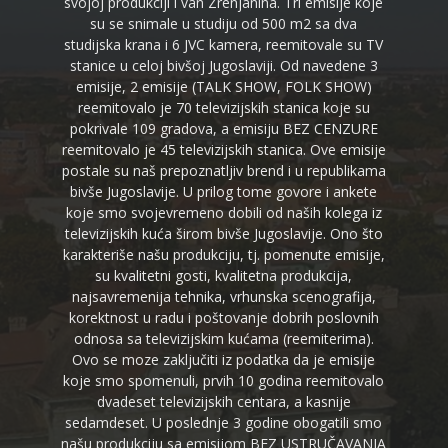
svojoj produkciji i van Zrenjanina. Tri emisije koje
su se snimale u studiju od 500 m2 sa dva
studijska krana i 6 JVC kamera, reemitovale su TV
stanice u celoj bivšoj Jugoslaviji. Od navedene 3
emisije, 2 emisije (TALK SHOW, FOLK SHOW)
reemitovalo je 70 televizijskih stanica koje su
pokrivale 109 gradova, a emisiju BEZ CENZURE
reemitovalo je 45 televizijskih stanica. Ove emisije
postale su naš prepoznatljiv brend i u republikama
bivše Jugoslavije. U prilog tome govore i ankete
koje smo svojevremeno dobili od naših kolega iz
televizijskih kuća širom bivše Jugoslavije. Ono što
karakteriše našu produkciju, tj. pomenute emisije,
su kvalitetni gosti, kvalitetna produkcija,
najsavremenija tehnika, vrhunska scenografija,
korektnost u radu i poštovanje dobrih poslovnih
odnosa sa televizijskim kućama (reemiterima).
Ovo se moze zaključiti iz podatka da je emisije
koje smo spomenuli, prvih 10 godina reemitovalo
dvadeset televizijskih centara, a kasnije
sedamdeset. U poslednje 3 godine obogatili smo
našu produkciju sa emisijom BEZ USTRUČAVANJA