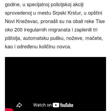
godine, u specijalnoj policijskoj akciji
sprovedenoj u mestu Srpski Krstur, u opštini
Novi Kneževac, pronašli su na obali reke Tise
oko 200 iregularnih migranata i zaplenili tri
pištolja, automatsku pušku, noževe, mačete,
kao i određenu količinu novca.