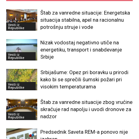
Štab za vanredne situacije: Energetska
situacija stabilna, apel na racionalnu
Vesti iz
potrošnju struje i vode
Republike
Nizak vodostaj negativno utiče na
energetiku, transport i snabdevanje
Vesti iz
Srbije
Republike
Srbijašume: Opez pri boravku u prirodi
kako bi se sprečili šumski požari pri
Vesti iz
visokim temperaturama
Republike
Štab za vanredne situacije zbog vrućine
skraćuje rad napolju i uvodi dronove za
Vesti iz
nadzor
Republike
Predsednik Saveta REM-a ponovo nije
izabran