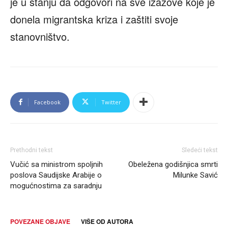
je u stanju da odgovori na sve izazove koje je
donela migrantska kriza i zaštiti svoje
stanovništvo.
Facebook
Twitter
Prethodni tekst
Sledeći tekst
Vučić sa ministrom spoljnih
Obeležena godišnjica smrti
poslova Saudijske Arabije o
Milunke Savić
mogućnostima za saradnju
POVEZANE OBJAVE
VIŠE OD AUTORA