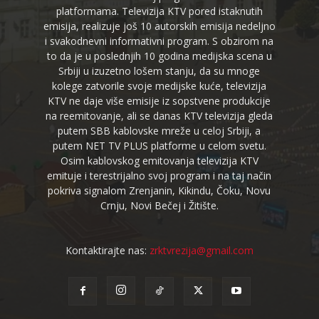
platformama. Televizija KTV pored istaknutih
emisija, realizuje još 10 autorskih emisija nedeljno
i svakodnevni informativni program. S obzirom na
to da je u poslednjih 10 godina medijska scena u
Srbiji u izuzetno lošem stanju, da su mnoge
kolege zatvorile svoje medijske kuće, televizija
KTV ne daje više emisije iz sopstvene produkcije
na reemitovanje, ali se danas KTV televizija gleda
putem SBB kablovske mreže u celoj Srbiji, a
putem NET TV PLUS platforme u celom svetu.
Osim kablovskog emitovanja televizija KTV
emituje i terestrijalno svoj program i na taj način
pokriva signalom Zrenjanin, Kikindu, Čoku, Novu
Crnju, Novi Bečej i Žitište.
Kontaktirajte nas:
zrktvrezija@gmail.com