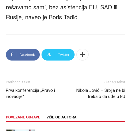
rešavamo sami, bez asistencija EU, SAD ili
Rusije, naveo je Boris Tadić.
Facebook
Twitter
Prethodni tekst
Sledeći tekst
Prva konferencija „Pravo i
Nikola Jović – Srbija ne bi
inovacije“
trebalo da uđe u EU
POVEZANE OBJAVE
VIŠE OD AUTORA