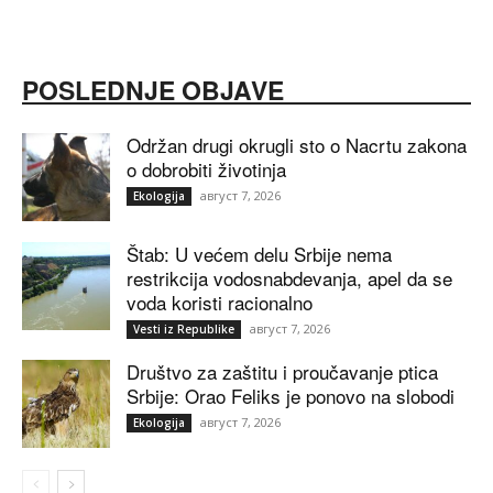
POSLEDNJE OBJAVE
Održan drugi okrugli sto o Nacrtu zakona
o dobrobiti životinja
август 7, 2026
Ekologija
Štab: U većem delu Srbije nema
restrikcija vodosnabdevanja, apel da se
voda koristi racionalno
август 7, 2026
Vesti iz Republike
Društvo za zaštitu i proučavanje ptica
Srbije: Orao Feliks je ponovo na slobodi
август 7, 2026
Ekologija