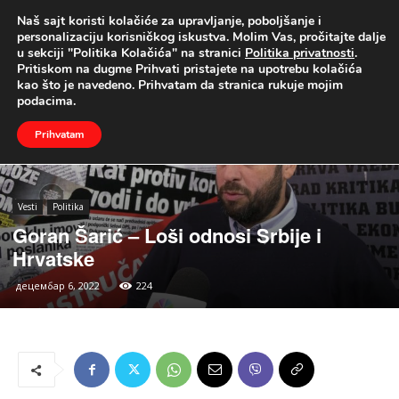
Naš sajt koristi kolačiće za upravljanje, poboljšanje i
UŽIVO
personalizaciju korisničkog iskustva. Molim Vas, pročitajte dalje
u sekciji "Politika Kolačića" na stranici
Politika privatnosti
.
Naslovna
Vesti
Politika
Pritiskom na dugme Prihvati pristajete na upotrebu kolačića
kao što je navedeno. Prihvatam da stranica rukuje mojim
podacima.
Prihvatam
Vesti
Politika
Goran Šarić – Loši odnosi Srbije i
Hrvatske
децембар 6, 2022
224