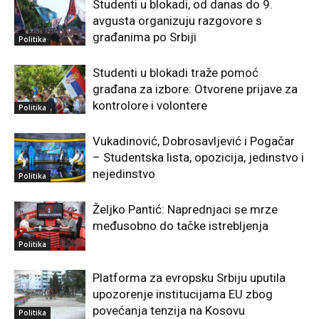
Studenti u blokadi, od danas do 9.
avgusta organizuju razgovore s
građanima po Srbiji
Politika
Studenti u blokadi traže pomoć
građana za izbore: Otvorene prijave za
kontrolore i volontere
Politika
Vukadinović, Dobrosavljević i Pogačar
– Studentska lista, opozicija, jedinstvo i
nejedinstvo
Politika
Željko Pantić: Naprednjaci se mrze
međusobno do tačke istrebljenja
Politika
Platforma za evropsku Srbiju uputila
upozorenje institucijama EU zbog
povećanja tenzija na Kosovu
Politika