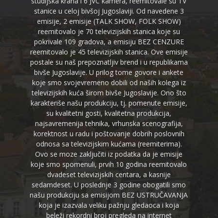
studijska krana i 6 JVC kamera, reemitovale su TV
stanice u celoj bivšoj Jugoslaviji. Od navedene 3
emisije, 2 emisije (TALK SHOW, FOLK SHOW)
reemitovalo je 70 televizijskih stanica koje su
pokrivale 109 gradova, a emisiju BEZ CENZURE
reemitovalo je 45 televizijskih stanica. Ove emisije
postale su naš prepoznatljiv brend i u republikama
bivše Jugoslavije. U prilog tome govore i ankete
koje smo svojevremeno dobili od naših kolega iz
televizijskih kuća širom bivše Jugoslavije. Ono što
karakteriše našu produkciju, tj. pomenute emisije,
su kvalitetni gosti, kvalitetna produkcija,
najsavremenija tehnika, vrhunska scenografija,
korektnost u radu i poštovanje dobrih poslovnih
odnosa sa televizijskim kućama (reemiterima).
Ovo se moze zaključiti iz podatka da je emisije
koje smo spomenuli, prvih 10 godina reemitovalo
dvadeset televizijskih centara, a kasnije
sedamdeset. U poslednje 3 godine obogatili smo
našu produkciju sa emisijom BEZ USTRUČAVANJA
koja je izazvala veliku pažnju gledaoca i koja
beleži rekordni broj pregleda na internet