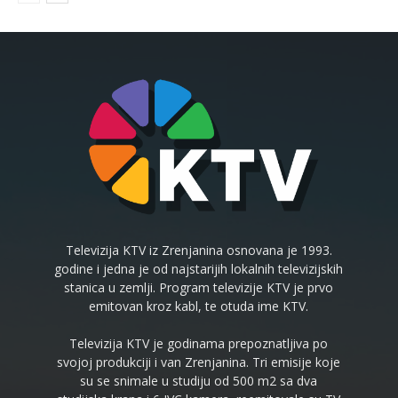
Televizija KTV iz Zrenjanina osnovana je 1993.
godine i jedna je od najstarijih lokalnih televizijskih
stanica u zemlji. Program televizije KTV je prvo
emitovan kroz kabl, te otuda ime KTV.
Televizija KTV je godinama prepoznatljiva po
svojoj produkciji i van Zrenjanina. Tri emisije koje
su se snimale u studiju od 500 m2 sa dva