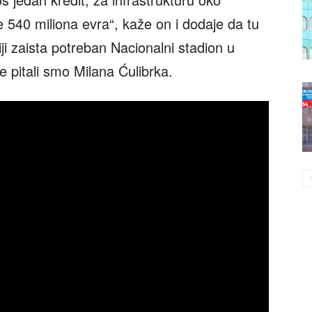
e 540 miliona evra“, kaže on i dodaje da tu
biji zaista potreban Nacionalni stadion u
 pitali smo Milana Ćulibrka.