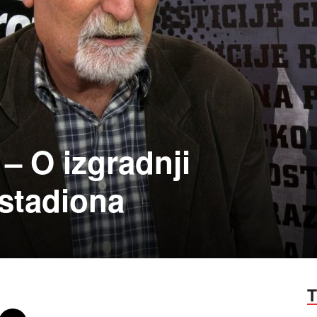
 – O izgradnji
stadiona
T