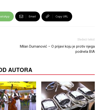
atsApp
Email
Copy URL
Sledeći tekst
Milan Dumanović – O prijavi koju je protiv njega
podnela BIA
 OD AUTORA