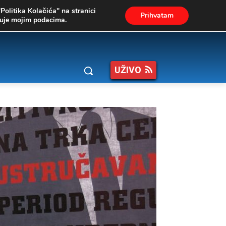
"Politika Kolačića" na stranici
Prihvatam
ukuje mojim podacima.
UŽIVO