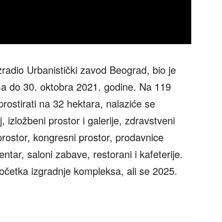
izradio Urbanistički zavod Beograd, bio je
ma do 30. oktobra 2021. godine. Na 119
prostirati na 32 hektara, nalaziće se
izložbeni prostor i galerije, zdravstveni
i prostor, kongresni prostor, prodavnice
ntar, saloni zabave, restorani i kafeterije.
očetka izgradnje kompleksa, ali se 2025.