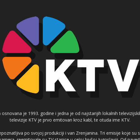
 osnovana je 1993. godine i jedna je od najstarijih lokalnih televizijs
televizije KTV je prvo emitovan kroz kabl, te otuda ime KTV.
poznatljiva po svojoj produkciji i van Zrenjanina. Tri emisije koje su
 kamera, reemitovale su TV stanice u celoj bivšoj Jugoslaviji. Od nave