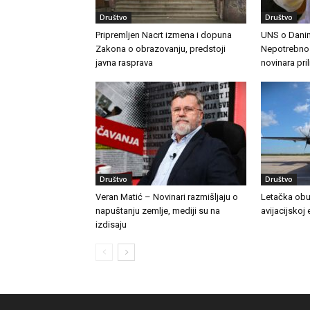
Društvo
Društvo
Pripremljen Nacrt izmena i dopuna
UNS o Danim
Zakona o obrazovanju, predstoji
Nepotrebno j
javna rasprava
novinara pri
Društvo
Društvo
Veran Matić – Novinari razmišljaju o
Letačka obu
napuštanju zemlje, mediji su na
avijacijskoj 
izdisaju