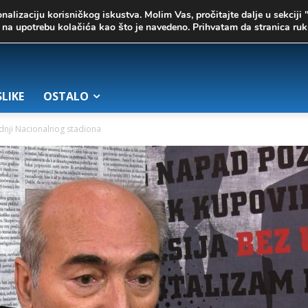
onalizaciju korisničkog iskustva. Molim Vas, pročitajte dalje u sekciji 
te na upotrebu kolačića kao što je navedeno. Prihvatam da stranica r
SLIKE
OSTALO
adnji Nacionalnog stadiona