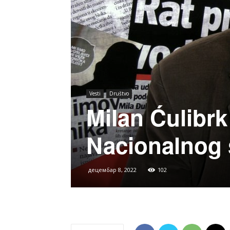
Vesti
Društvo
Milan Ćulibrk
Nacionalnog 
децембар 8, 2022
102