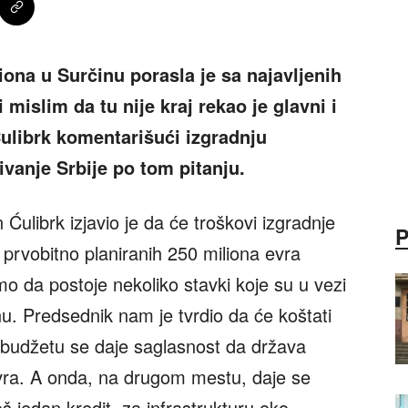
na u Surčinu porasla je sa najavljenih
 mislim da tu nije kraj rekao je glavni i
ulibrk komentarišući izgradnju
vanje Srbije po tom pitanju.
Ćulibrk izjavio je da će troškovi izgradnje
prvobitno planiranih 250 miliona evra
smo da postoje nekoliko stavki koje su u vezi
. Predsednik nam je tvrdio da će koštati
u budžetu se daje saglasnost da država
vra. A onda, na drugom mestu, daje se
š jedan kredit, za infrastrukturu oko