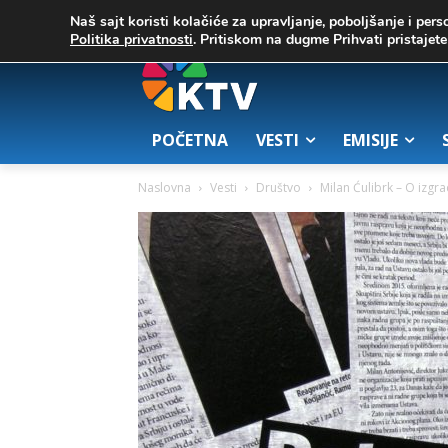
C
02. август 2026.
32.1
Zrenjanin
Naš sajt koristi kolačiće za upravljanje, poboljšanje i pers
Politika privatnosti
. Pritiskom na dugme Prihvati pristaje
POČETNA
VESTI
EMISIJE
Naslovna
Vesti
Društvo
Milan Ćulibrk – O izgr