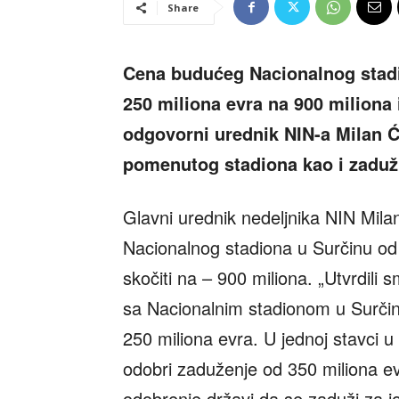
Share
Cena budućeg Nacionalnog stadio
250 miliona evra na 900 miliona i
odgovorni urednik NIN-a Milan Ć
pomenutog stadiona kao i zaduži
Glavni urednik nedeljnika NIN Milan 
Nacionalnog stadiona u Surčinu od 
skočiti na – 900 miliona. „Utvrdili 
sa Nacionalnim stadionom u Surčinu
250 miliona evra. U jednoj stavci 
odobri zaduženje od 350 miliona e
odobrenje državi da se zaduži za jo