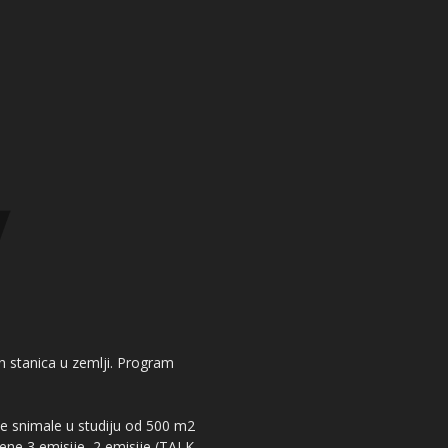
kih stanica u zemlji. Program
 se snimale u studiju od 500 m2
dene 3 emisije, 2 emisije (TALK