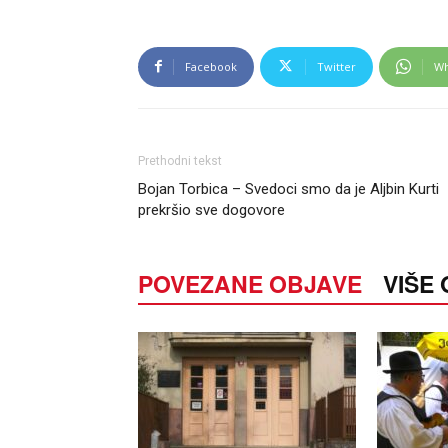
Facebook
Twitter
Wh
Prethodni tekst
Bojan Torbica – Svedoci smo da je Aljbin Kurti
prekršio sve dogovore
POVEZANE OBJAVE
VIŠE