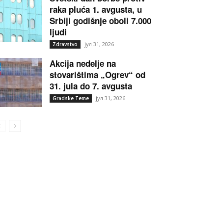
raka pluća 1. avgusta, u
Srbiji godišnje oboli 7.000
ljudi
јул 31, 2026
Zdravstvo
Akcija nedelje na
stovarištima „Ogrev“ od
31. jula do 7. avgusta
јул 31, 2026
Gradske Teme