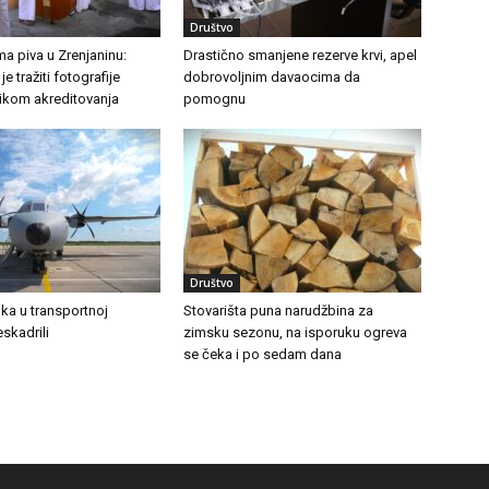
Društvo
a piva u Zrenjaninu:
Drastično smanjene rezerve krvi, apel
e tražiti fotografije
dobrovoljnim davaocima da
likom akreditovanja
pomognu
Društvo
ka u transportnoj
Stovarišta puna narudžbina za
eskadrili
zimsku sezonu, na isporuku ogreva
se čeka i po sedam dana