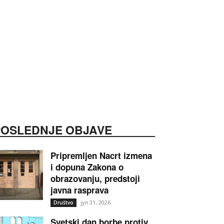
POSLEDNJE OBJAVE
Pripremljen Nacrt izmena
i dopuna Zakona o
obrazovanju, predstoji
javna rasprava
јул 31, 2026
Društvo
Svetski dan borbe protiv