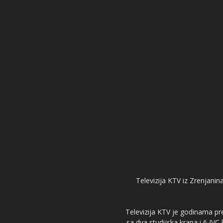
Televizija KTV iz Zrenjanina
Televizija KTV je godinama pre
sa dva studijska krana i 6 JVC