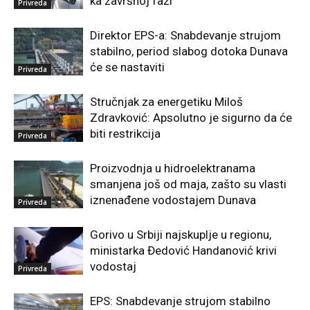
ka završnoj fazi
Privreda
Direktor EPS-a: Snabdevanje strujom
stabilno, period slabog dotoka Dunava
će se nastaviti
Privreda
Stručnjak za energetiku Miloš
Zdravković: Apsolutno je sigurno da će
biti restrikcija
Privreda
Proizvodnja u hidroelektranama
smanjena još od maja, zašto su vlasti
iznenađene vodostajem Dunava
Privreda
Gorivo u Srbiji najskuplje u regionu,
ministarka Đedović Handanović krivi
vodostaj
Privreda
EPS: Snabdevanje strujom stabilno