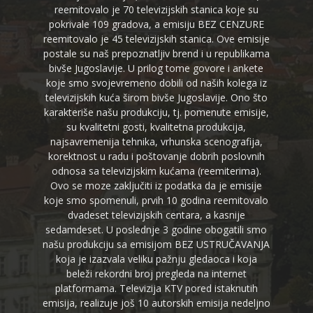
reemitovalo je 70 televizijskih stanica koje su
pokrivale 109 gradova, a emisiju BEZ CENZURE
reemitovalo je 45 televizijskih stanica. Ove emisije
postale su naš prepoznatljiv brend i u republikama
bivše Jugoslavije. U prilog tome govore i ankete
koje smo svojevremeno dobili od naših kolega iz
televizijskih kuća širom bivše Jugoslavije. Ono što
karakteriše našu produkciju, tj. pomenute emisije,
su kvalitetni gosti, kvalitetna produkcija,
najsavremenija tehnika, vrhunska scenografija,
korektnost u radu i poštovanje dobrih poslovnih
odnosa sa televizijskim kućama (reemiterima).
Ovo se moze zaključiti iz podatka da je emisije
koje smo spomenuli, prvih 10 godina reemitovalo
dvadeset televizijskih centara, a kasnije
sedamdeset. U poslednje 3 godine obogatili smo
našu produkciju sa emisijom BEZ USTRUČAVANJA
koja je izazvala veliku pažnju gledaoca i koja
beleži rekordni broj pregleda na internet
platformama. Televizija KTV pored istaknutih
emisija, realizuje još 10 autorskih emisija nedeljno