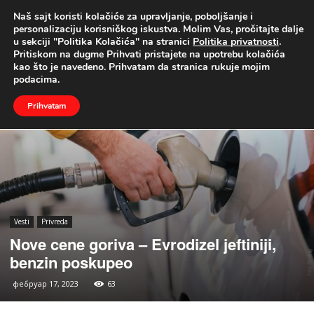
Naš sajt koristi kolačiće za upravljanje, poboljšanje i
UŽIVO
personalizaciju korisničkog iskustva. Molim Vas, pročitajte dalje
u sekciji "Politika Kolačića" na stranici
Politika privatnosti
.
Naslovna
Vesti
Privreda
Pritiskom na dugme Prihvati pristajete na upotrebu kolačića
kao što je navedeno. Prihvatam da stranica rukuje mojim
podacima.
Prihvatam
Vesti
Privreda
Nove cene goriva – Evrodizel jeftiniji,
benzin poskupeo
фебруар 17, 2023
63