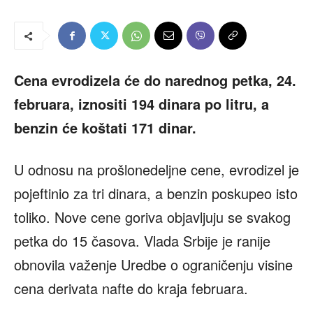
Cena evrodizela će do narednog petka, 24.
februara, iznositi 194 dinara po litru, a
benzin će koštati 171 dinar.
U odnosu na prošlonedeljne cene, evrodizel je
pojeftinio za tri dinara, a benzin poskupeo isto
toliko. Nove cene goriva objavljuju se svakog
petka do 15 časova. Vlada Srbije je ranije
obnovila važenje Uredbe o ograničenju visine
cena derivata nafte do kraja februara.