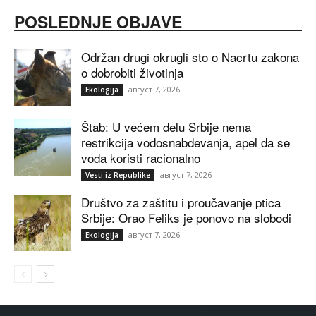
POSLEDNJE OBJAVE
Održan drugi okrugli sto o Nacrtu zakona
o dobrobiti životinja
август 7, 2026
Ekologija
Štab: U većem delu Srbije nema
restrikcija vodosnabdevanja, apel da se
voda koristi racionalno
август 7, 2026
Vesti iz Republike
Društvo za zaštitu i proučavanje ptica
Srbije: Orao Feliks je ponovo na slobodi
август 7, 2026
Ekologija