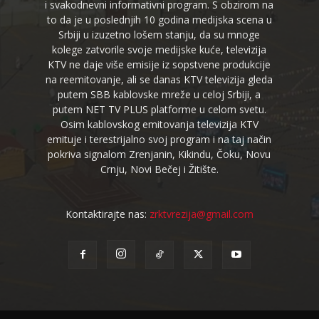
i svakodnevni informativni program. S obzirom na
to da je u poslednjih 10 godina medijska scena u
Srbiji u izuzetno lošem stanju, da su mnoge
kolege zatvorile svoje medijske kuće, televizija
KTV ne daje više emisije iz sopstvene produkcije
na reemitovanje, ali se danas KTV televizija gleda
putem SBB kablovske mreže u celoj Srbiji, a
putem NET TV PLUS platforme u celom svetu.
Osim kablovskog emitovanja televizija KTV
emituje i terestrijalno svoj program i na taj način
pokriva signalom Zrenjanin, Kikindu, Čoku, Novu
Crnju, Novi Bečej i Žitište.
Kontaktirajte nas:
zrktvrezija@gmail.com