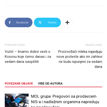
Facebook
Twitter
Prethodni tekst
Sledeći tekst
Vučić – Imamo dobre vesti o
Proizvođači mleka najavljuju
Kosovu koje ćemo danas i za
nove proteste ako im zahtevi
sedam dana saopštiti
ne budu ispunjeni za sedam
dana
POVEZANE OBJAVE
VIŠE OD AUTORA
MOL grupa: Pregovori sa prodavcem
NIS-a i nadležnim organima napreduju