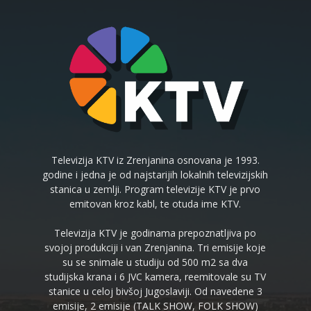
Televizija KTV iz Zrenjanina osnovana je 1993.
godine i jedna je od najstarijih lokalnih televizijskih
stanica u zemlji. Program televizije KTV je prvo
emitovan kroz kabl, te otuda ime KTV.
Televizija KTV je godinama prepoznatljiva po
svojoj produkciji i van Zrenjanina. Tri emisije koje
su se snimale u studiju od 500 m2 sa dva
studijska krana i 6 JVC kamera, reemitovale su TV
stanice u celoj bivšoj Jugoslaviji. Od navedene 3
emisije, 2 emisije (TALK SHOW, FOLK SHOW)