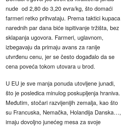
nude od 2,80 do 3,20 evra/kg, što domaći
farmeri retko prihvataju. Prema taktici kupaca
narednih par dana biće ispitivanje tržišta, bez
sklapanja ugovora. Farmeri, uglavnom,
izbegavaju da primaju avans za ranije
utvrđenu cenu, jer se često događalo da se
cena poveća tokom utovara u brod.
U EU je sve manja ponuda utovljene junadi,
što je posledica minulog poskupljenja hraniva.
Međutim, stočari razvijenijih zemalja, kao što
su Francuska, Nemačka, Holandija Danska…,
imaju dovoljno junećeg mesa za svoje