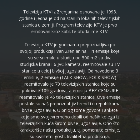
Televizija KTV iz Zrenjanina osnovana je 1993.
godine i jedna je od najstarijih lokalnih televizijskih
stanica u zemlji. Program televizije KTV je prvo
emitovan kroz kabl, te otuda ime KTV.
Televizija KTV je godinama prepoznatljiva po
svojoj produkciji i van Zrenjanina. Tri emisije koje
su se snimale u studiju od 500 m2 sa dva
studijska krana i 6 JVC kamera, reemitovale su TV
stanice u celoj bivšoj Jugoslaviji. Od navedene 3
emisije, 2 emisije (TALK SHOW, FOLK SHOW)
reemitovalo je 70 televizijskih stanica koje su
pokrivale 109 gradova, a emisiju BEZ CENZURE
reemitovalo je 45 televizijskih stanica. Ove emisije
postale su naš prepoznatljiv brend i u republikama
bivše Jugoslavije. U prilog tome govore i ankete
koje smo svojevremeno dobili od naših kolega iz
televizijskih kuća širom bivše Jugoslavije. Ono što
karakteriše našu produkciju, tj. pomenute emisije,
su kvalitetni gosti, kvalitetna produkcija,