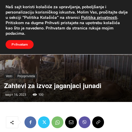
Naš sajt koristi kolačiće za upravljanje, poboljšanje i
UŽIVO
personalizaciju korisničkog iskustva. Molim Vas, pročitajte dalje
u sekciji "Politika Kolačića" na stranici
Politika privatnosti
.
Naslovna
Vesti
Poljoprivreda
Pritiskom na dugme Prihvati pristajete na upotrebu kolačića
kao što je navedeno. Prihvatam da stranica rukuje mojim
podacima.
Prihvatam
Vesti
Poljoprivreda
Zahtevi za izvoz jaganjaci junadi
март 16, 2023
100