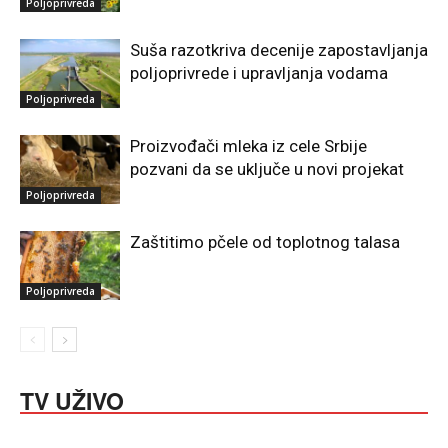
Poljoprivreda
Suša razotkriva decenije zapostavljanja
poljoprivrede i upravljanja vodama
Poljoprivreda
Proizvođači mleka iz cele Srbije
pozvani da se uključe u novi projekat
Poljoprivreda
Zaštitimo pčele od toplotnog talasa
Poljoprivreda
TV UŽIVO