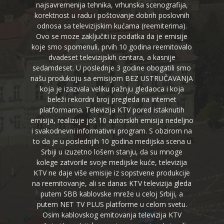
najsavremenija tehnika, vrhunska scenografija,
korektnost u radu i poštovanje dobrih poslovnih
odnosa sa televizijskim kućama (reemiterima).
Ovo se moze zaključiti iz podatka da je emisije
koje smo spomenuli, prvih 10 godina reemitovalo
dvadeset televizijskih centara, a kasnije
sedamdeset. U poslednje 3 godine obogatili smo
našu produkciju sa emisijom BEZ USTRUČAVANJA
koja je izazvala veliku pažnju gledaoca i koja
beleži rekordni broj pregleda na internet
platformama. Televizija KTV pored istaknutih
emisija, realizuje još 10 autorskih emisija nedeljno
i svakodnevni informativni program. S obzirom na
to da je u poslednjih 10 godina medijska scena u
Srbiji u izuzetno lošem stanju, da su mnoge
kolege zatvorile svoje medijske kuće, televizija
KTV ne daje više emisije iz sopstvene produkcije
na reemitovanje, ali se danas KTV televizija gleda
putem SBB kablovske mreže u celoj Srbiji, a
putem NET TV PLUS platforme u celom svetu.
Osim kablovskog emitovanja televizija KTV