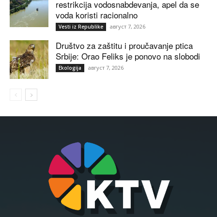
restrikcija vodosnabdevanja, apel da se
voda koristi racionalno
август 7, 2026
Vesti iz Republike
Društvo za zaštitu i proučavanje ptica
Srbije: Orao Feliks je ponovo na slobodi
август 7, 2026
Ekologija