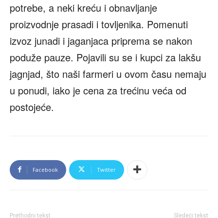
potrebe, a neki kreću i obnavljanje
proizvodnje prasadi i tovljenika. Pomenuti
izvoz junadi i jaganjaca priprema se nakon
poduže pauze. Pojavili su se i kupci za lakšu
jagnjad, što naši farmeri u ovom času nemaju
u ponudi, iako je cena za trećinu veća od
postojeće.
Facebook
Twitter
Prethodni tekst
Sledeći tekst