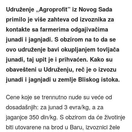
Udruženje „Agroprofit” iz Novog Sada
primilo je više zahteva od izvoznika za
kontakte sa farmerima odgajivačima
junadi i jagnjadi. S obzirom na to da se
ovo udruženje bavi okupljanjem tovljača
junadi, taj upit je i prihvaćen. Kako su
obavešteni u Udruženju, reč je o izvozu
junadi i jagnjadi u zemlje Bliskog istoka.
Cene koje se trennutno nude su veće od
dosadašnjih: za junad 3 evra/kg, a za
jaganjce 350 din/kg. S obzirom da će životinje
biti utovarene na brod u Baru, izvoznici žele