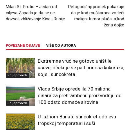
Milan St. Protić – Jedan od
Petogodišnji prosek pokazuje
ciljeva Zapada je da se ne
da je kod muškaraca vodeći
dozvoli zbližavanje Kine i Rusije
maligni tumor pluća, a kod
žena dojke
POVEZANE OBJAVE
VIŠE OD AUTORA
Ekstremne vrućine gotovo uništile
useve, očekuje se pad prinosa kukuruza,
soje i suncokreta
Poljoprivreda
Vlada Srbije opredelila 70 miliona
dinara za prehrambenu proizvodnju od
100 odsto domaće sirovine
Poljoprivreda
U južnom Banatu suncokret odoleva
tropskoj temperaturi i suši