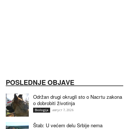
POSLEDNJE OBJAVE
Održan drugi okrugli sto o Nacrtu zakona
o dobrobiti životinja
август 7, 2026
Ekologija
Štab: U većem delu Srbije nema