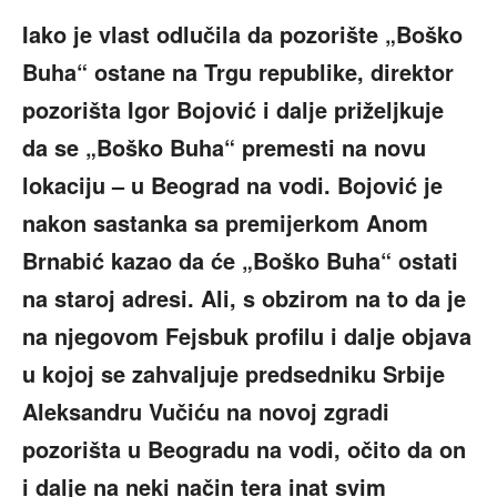
Iako je vlast odlučila da pozorište „Boško
Buha“ ostane na Trgu republike, direktor
pozorišta Igor Bojović i dalje priželjkuje
da se „Boško Buha“ premesti na novu
lokaciju – u Beograd na vodi. Bojović je
nakon sastanka sa premijerkom Anom
Brnabić kazao da će „Boško Buha“ ostati
na staroj adresi. Ali, s obzirom na to da je
na njegovom Fejsbuk profilu i dalje objava
u kojoj se zahvaljuje predsedniku Srbije
Aleksandru Vučiću na novoj zgradi
pozorišta u Beogradu na vodi, očito da on
i dalje na neki način tera inat svim