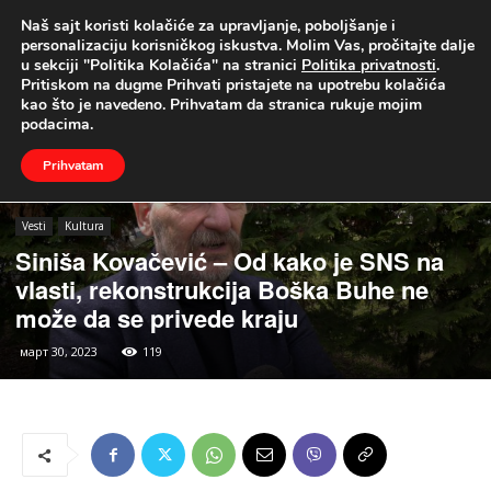
Naš sajt koristi kolačiće za upravljanje, poboljšanje i
UŽIVO
personalizaciju korisničkog iskustva. Molim Vas, pročitajte dalje
u sekciji "Politika Kolačića" na stranici
Politika privatnosti
.
Naslovna
Vesti
Kultura
Pritiskom na dugme Prihvati pristajete na upotrebu kolačića
kao što je navedeno. Prihvatam da stranica rukuje mojim
podacima.
Prihvatam
Vesti
Kultura
Siniša Kovačević – Od kako je SNS na
vlasti, rekonstrukcija Boška Buhe ne
može da se privede kraju
март 30, 2023
119