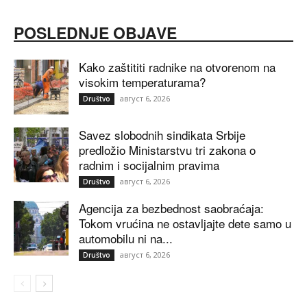
POSLEDNJE OBJAVE
Kako zaštititi radnike na otvorenom na
visokim temperaturama?
август 6, 2026
Društvo
Savez slobodnih sindikata Srbije
predložio Ministarstvu tri zakona o
radnim i socijalnim pravima
август 6, 2026
Društvo
Agencija za bezbednost saobraćaja:
Tokom vrućina ne ostavljajte dete samo u
automobilu ni na...
август 6, 2026
Društvo