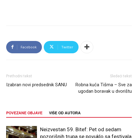
Facebook
Twitter
Prethodni tekst
Sledeći tekst
Izabran novi predsednik SANU
Robna kuća Tišma – Sve za
ugodan boravak u dvorištu
POVEZANE OBJAVE
VIŠE OD AUTORA
Neizvestan 59. Bitef: Pet od sedam
pozorišnih trupa se povuklo sa festivala