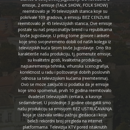
emisije, 2 emisije (TALK SHOW, FOLK SHOW)
reemitovalo je 70 televizijskih stanica koje su
pokrivale 109 gradova, a emisiju BEZ CENZURE
reemitovalo je 45 televizijskih stanica. Ove emisije
postale su naš prepoznatljiv brend i u republikama
bivše Jugoslavije. U prilog tome govore i ankete
koje smo svojevremeno dobili od naših kolega iz
televizijskih kuća širom bivše Jugoslavije. Ono što
karakteriše našu produkciju, tj. pomenute emisije,
su kvalitetni gosti, kvalitetna produkcija,
najsavremenija tehnika, vrhunska scenografija,
korektnost u radu i poštovanje dobrih poslovnih
odnosa sa televizijskim kućama (reemiterima).
Ovo se moze zaključiti iz podatka da je emisije
koje smo spomenuli, prvih 10 godina reemitovalo
dvadeset televizijskih centara, a kasnije
sedamdeset. U poslednje 3 godine obogatili smo
našu produkciju sa emisijom BEZ USTRUČAVANJA
koja je izazvala veliku pažnju gledaoca i koja
beleži rekordni broj pregleda na internet
platformama. Televizija KTV pored istaknutih