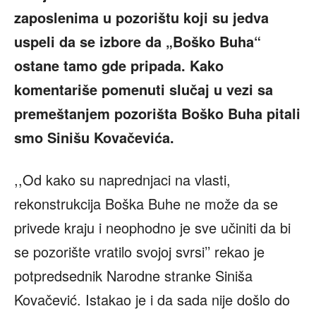
zaposlenima u pozorištu koji su jedva
uspeli da se izbore da „Boško Buha“
ostane tamo gde pripada. Kako
komentariše pomenuti slučaj u vezi sa
premeštanjem pozorišta Boško Buha pitali
smo Sinišu Kovačevića.
,,Od kako su naprednjaci na vlasti,
rekonstrukcija Boška Buhe ne može da se
privede kraju i neophodno je sve učiniti da bi
se pozorište vratilo svojoj svrsi’’ rekao je
potpredsednik Narodne stranke Siniša
Kovačević. Istakao je i da sada nije došlo do