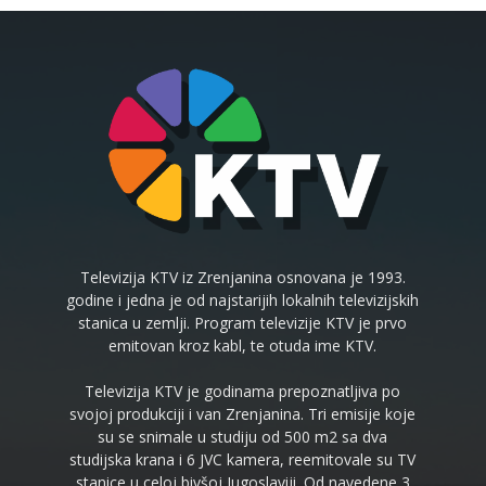
Televizija KTV iz Zrenjanina osnovana je 1993.
godine i jedna je od najstarijih lokalnih televizijskih
stanica u zemlji. Program televizije KTV je prvo
emitovan kroz kabl, te otuda ime KTV.
Televizija KTV je godinama prepoznatljiva po
svojoj produkciji i van Zrenjanina. Tri emisije koje
su se snimale u studiju od 500 m2 sa dva
studijska krana i 6 JVC kamera, reemitovale su TV
stanice u celoj bivšoj Jugoslaviji. Od navedene 3