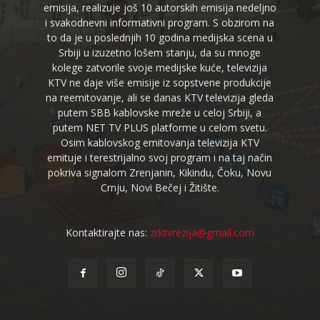
emisija, realizuje još 10 autorskih emisija nedeljno
i svakodnevni informativni program. S obzirom na
to da je u poslednjih 10 godina medijska scena u
Srbiji u izuzetno lošem stanju, da su mnoge
kolege zatvorile svoje medijske kuće, televizija
KTV ne daje više emisije iz sopstvene produkcije
na reemitovanje, ali se danas KTV televizija gleda
putem SBB kablovske mreže u celoj Srbiji, a
putem NET TV PLUS platforme u celom svetu.
Osim kablovskog emitovanja televizija KTV
emituje i terestrijalno svoj program i na taj način
pokriva signalom Zrenjanin, Kikindu, Čoku, Novu
Crnju, Novi Bečej i Žitište.
Kontaktirajte nas:
zrktvrezija@gmail.com