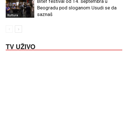
Bitef festival od 14. septembra u
Beogradu pod sloganom Usudi se da
saznaš
Kultura
TV UŽIVO