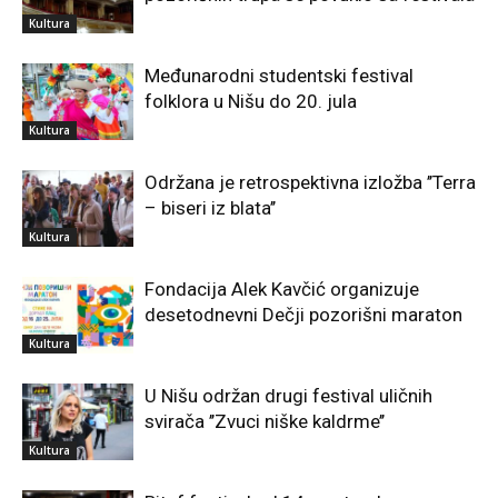
Kultura
Međunarodni studentski festival
folklora u Nišu do 20. jula
Kultura
Održana je retrospektivna izložba ’’Terra
– biseri iz blata’’
Kultura
Fondacija Alek Kavčić organizuje
desetodnevni Dečji pozorišni maraton
Kultura
U Nišu održan drugi festival uličnih
svirača ’’Zvuci niške kaldrme’’
Kultura