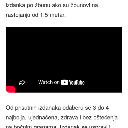
izdanka po žbunu ako su žbunovi na
rastojanju od 1.5 metar.
Od prisutnih izdanaka odaberu se 3 do 4
najbolja, ujednačena, zdrava i bez oštećenja
na bočnim granama. Izdanak se uspravi i