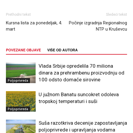
Prethodni tekst
Sledeći tekst
Kursna lista za ponedeljak, 4.
Počinje izgradnja Regionalnog
mart
NTP u Kruševcu
POVEZANE OBJAVE
VIŠE OD AUTORA
Vlada Srbije opredelila 70 miliona
dinara za prehrambenu proizvodnju od
100 odsto domaće sirovine
Poljoprivreda
U južnom Banatu suncokret odoleva
tropskoj temperaturi i suši
Poljoprivreda
Suša razotkriva decenije zapostavljanja
poljoprivrede i upravljanja vodama