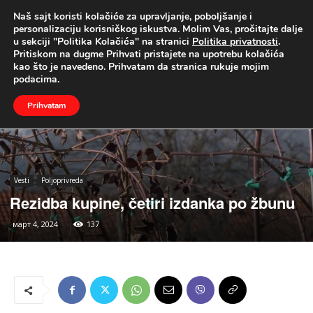
Naš sajt koristi kolačiće za upravljanje, poboljšanje i
UŽIVO
personalizaciju korisničkog iskustva. Molim Vas, pročitajte dalje
u sekciji "Politika Kolačića" na stranici
Politika privatnosti
.
Naslovna
Vesti
Poljoprivreda
Pritiskom na dugme Prihvati pristajete na upotrebu kolačića
kao što je navedeno. Prihvatam da stranica rukuje mojim
podacima.
Prihvatam
Vesti
Poljoprivreda
Rezidba kupine, četiri izdanka po žbunu
март 4, 2024
137