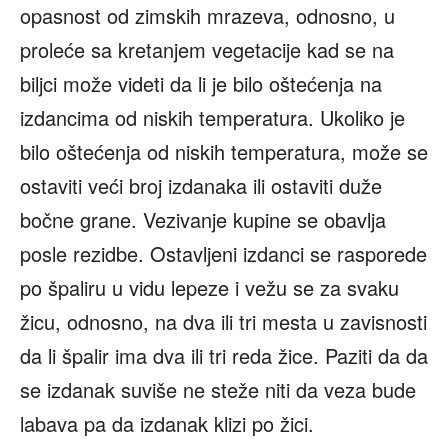
opasnost od zimskih mrazeva, odnosno, u
proleće sa kretanjem vegetacije kad se na
biljci može videti da li je bilo oštećenja na
izdancima od niskih temperatura. Ukoliko je
bilo oštećenja od niskih temperatura, može se
ostaviti veći broj izdanaka ili ostaviti duže
bočne grane. Vezivanje kupine se obavlja
posle rezidbe. Ostavljeni izdanci se rasporede
po špaliru u vidu lepeze i vežu se za svaku
žicu, odnosno, na dva ili tri mesta u zavisnosti
da li špalir ima dva ili tri reda žice. Paziti da da
se izdanak suviše ne steže niti da veza bude
labava pa da izdanak klizi po žici.