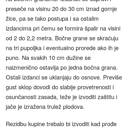
preseče na visinu 20 do 30 cm iznad gornje
žice, pa se tako postupa i sa ostalim
izdancima pri čemu se formira špalir na visini
od 2 do 2,2 metra. Bočne grane se skraćuju
na tri pupoljka i eventualno prorede ako ih je
puno. Na svakih 10 cm dužine se
naizmenično ostavlja po jedna bočna grana.
Ostali izdanci se uklanjaju do osnove. Previše
gust sklop dovodi do slabije provetrenosti i
osunčanosti zasada, teže je izvoditi zaštitu i
jače je izražena trulež plodova.
Rezidbu kupine trebalo bi izvoditi kad prođe