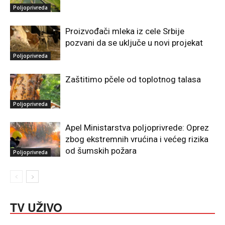
Poljoprivreda
Proizvođači mleka iz cele Srbije
pozvani da se uključe u novi projekat
Poljoprivreda
Zaštitimo pčele od toplotnog talasa
Poljoprivreda
Apel Ministarstva poljoprivrede: Oprez
zbog ekstremnih vrućina i većeg rizika
od šumskih požara
Poljoprivreda
TV UŽIVO