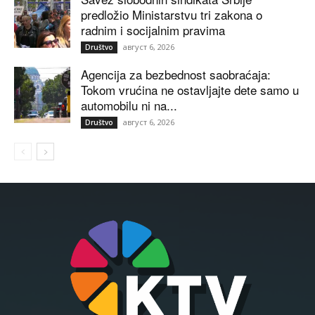
predložio Ministarstvu tri zakona o
radnim i socijalnim pravima
август 6, 2026
Društvo
Agencija za bezbednost saobraćaja:
Tokom vrućina ne ostavljajte dete samo u
automobilu ni na...
август 6, 2026
Društvo