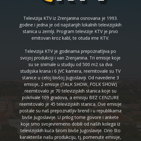
Televizija KTV iz Zrenjanina osnovana je 1993.
godine i jedna je od najstarijih lokalnih televizijskih
stanica u zemlji. Program televizije KTV je prvo
emitovan kroz kabl, te otuda ime KTV.
Televizija KTV je godinama prepoznatljiva po
svojoj produkciji i van Zrenjanina. Tri emisije koje
su se snimale u studiju od 500 m2 sa dva
studijska krana i 6 JVC kamera, reemitovale su TV
stanice u celoj bivšoj Jugoslaviji. Od navedene 3
emisije, 2 emisije (TALK SHOW, FOLK SHOW)
reemitovalo je 70 televizijskih stanica koje su
pokrivale 109 gradova, a emisiju BEZ CENZURE
reemitovalo je 45 televizijskih stanica. Ove emisije
postale su naš prepoznatljiv brend i u republikama
bivše Jugoslavije. U prilog tome govore i ankete
koje smo svojevremeno dobili od naših kolega iz
televizijskih kuća širom bivše Jugoslavije. Ono što
karakteriše našu produkciju, tj. pomenute emisije,