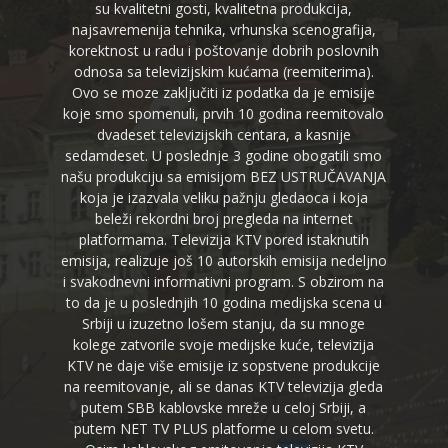
su kvalitetni gosti, kvalitetna produkcija,
najsavremenija tehnika, vrhunska scenografija,
korektnost u radu i poštovanje dobrih poslovnih
odnosa sa televizijskim kućama (reemiterima).
Ovo se moze zaključiti iz podatka da je emisije
koje smo spomenuli, prvih 10 godina reemitovalo
dvadeset televizijskih centara, a kasnije
sedamdeset. U poslednje 3 godine obogatili smo
našu produkciju sa emisijom BEZ USTRUČAVANJA
koja je izazvala veliku pažnju gledaoca i koja
beleži rekordni broj pregleda na internet
platformama. Televizija KTV pored istaknutih
emisija, realizuje još 10 autorskih emisija nedeljno
i svakodnevni informativni program. S obzirom na
to da je u poslednjih 10 godina medijska scena u
Srbiji u izuzetno lošem stanju, da su mnoge
kolege zatvorile svoje medijske kuće, televizija
KTV ne daje više emisije iz sopstvene produkcije
na reemitovanje, ali se danas KTV televizija gleda
putem SBB kablovske mreže u celoj Srbiji, a
putem NET TV PLUS platforme u celom svetu.