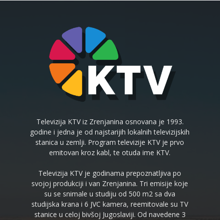
Televizija KTV iz Zrenjanina osnovana je 1993.
godine i jedna je od najstarijih lokalnih televizijskih
stanica u zemlji. Program televizije KTV je prvo
emitovan kroz kabl, te otuda ime KTV.
Televizija KTV je godinama prepoznatljiva po
svojoj produkciji i van Zrenjanina. Tri emisije koje
su se snimale u studiju od 500 m2 sa dva
studijska krana i 6 JVC kamera, reemitovale su TV
stanice u celoj bivšoj Jugoslaviji. Od navedene 3