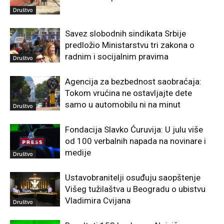
Društvo
Savez slobodnih sindikata Srbije
predložio Ministarstvu tri zakona o
radnim i socijalnim pravima
Društvo
Agencija za bezbednost saobraćaja:
Tokom vrućina ne ostavljajte dete
samo u automobilu ni na minut
Društvo
Fondacija Slavko Ćuruvija: U julu više
od 100 verbalnih napada na novinare i
medije
Društvo
Ustavobranitelji osuđuju saopštenje
Višeg tužilaštva u Beogradu o ubistvu
Vladimira Cvijana
Društvo