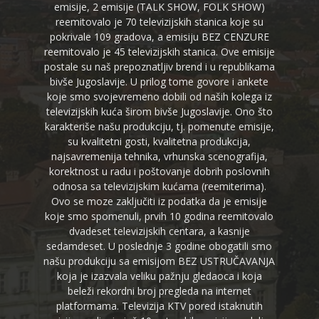
emisije, 2 emisije (TALK SHOW, FOLK SHOW)
reemitovalo je 70 televizijskih stanica koje su
pokrivale 109 gradova, a emisiju BEZ CENZURE
reemitovalo je 45 televizijskih stanica. Ove emisije
postale su naš prepoznatljiv brend i u republikama
bivše Jugoslavije. U prilog tome govore i ankete
koje smo svojevremeno dobili od naših kolega iz
televizijskih kuća širom bivše Jugoslavije. Ono što
karakteriše našu produkciju, tj. pomenute emisije,
su kvalitetni gosti, kvalitetna produkcija,
najsavremenija tehnika, vrhunska scenografija,
korektnost u radu i poštovanje dobrih poslovnih
odnosa sa televizijskim kućama (reemiterima).
Ovo se moze zaključiti iz podatka da je emisije
koje smo spomenuli, prvih 10 godina reemitovalo
dvadeset televizijskih centara, a kasnije
sedamdeset. U poslednje 3 godine obogatili smo
našu produkciju sa emisijom BEZ USTRUČAVANJA
koja je izazvala veliku pažnju gledaoca i koja
beleži rekordni broj pregleda na internet
platformama. Televizija KTV pored istaknutih