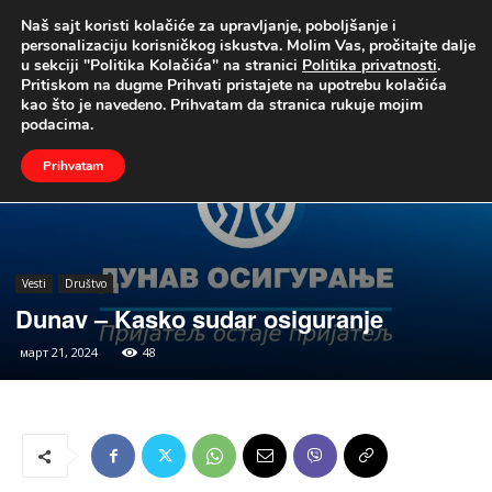
Naš sajt koristi kolačiće za upravljanje, poboljšanje i
UŽIVO
personalizaciju korisničkog iskustva. Molim Vas, pročitajte dalje
u sekciji "Politika Kolačića" na stranici
Politika privatnosti
.
Naslovna
Vesti
Društvo
Pritiskom na dugme Prihvati pristajete na upotrebu kolačića
kao što je navedeno. Prihvatam da stranica rukuje mojim
podacima.
Prihvatam
Vesti
Društvo
Dunav – Kasko sudar osiguranje
март 21, 2024
48