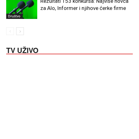
Rezultati 153 konkursa: Najviše novca
za Alo, Informer i njihove ćerke firme
Društvo
TV UŽIVO