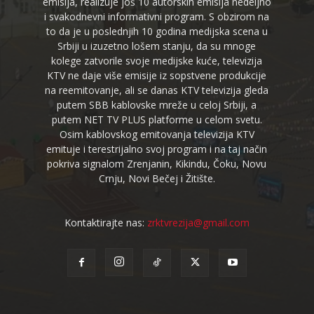
emisija, realizuje još 10 autorskih emisija nedeljno
i svakodnevni informativni program. S obzirom na
to da je u poslednjih 10 godina medijska scena u
Srbiji u izuzetno lošem stanju, da su mnoge
kolege zatvorile svoje medijske kuće, televizija
KTV ne daje više emisije iz sopstvene produkcije
na reemitovanje, ali se danas KTV televizija gleda
putem SBB kablovske mreže u celoj Srbiji, a
putem NET TV PLUS platforme u celom svetu.
Osim kablovskog emitovanja televizija KTV
emituje i terestrijalno svoj program i na taj način
pokriva signalom Zrenjanin, Kikindu, Čoku, Novu
Crnju, Novi Bečej i Žitište.
Kontaktirajte nas:
zrktvrezija@gmail.com