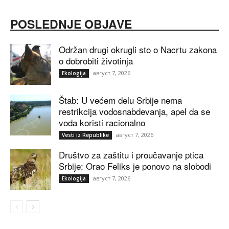
POSLEDNJE OBJAVE
Održan drugi okrugli sto o Nacrtu zakona
o dobrobiti životinja
август 7, 2026
Ekologija
Štab: U većem delu Srbije nema
restrikcija vodosnabdevanja, apel da se
voda koristi racionalno
август 7, 2026
Vesti iz Republike
Društvo za zaštitu i proučavanje ptica
Srbije: Orao Feliks je ponovo na slobodi
август 7, 2026
Ekologija