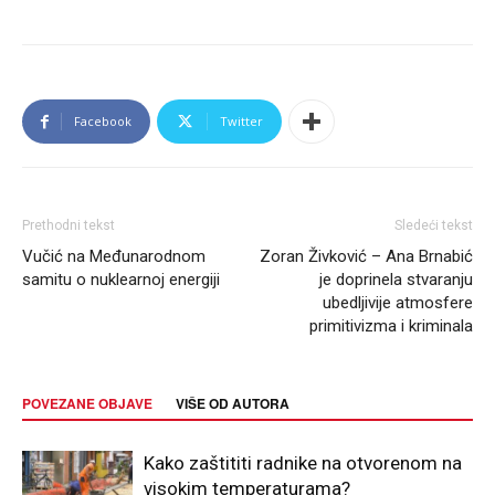
Facebook
Twitter
Prethodni tekst
Sledeći tekst
Vučić na Međunarodnom
Zoran Živković – Ana Brnabić
samitu o nuklearnoj energiji
je doprinela stvaranju
ubedljivije atmosfere
primitivizma i kriminala
POVEZANE OBJAVE
VIŠE OD AUTORA
Kako zaštititi radnike na otvorenom na
visokim temperaturama?