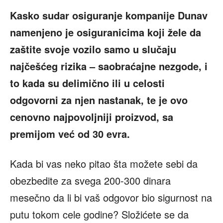
Kasko sudar osiguranje kompanije Dunav
namenjeno je osiguranicima koji žele da
zaštite svoje vozilo samo u slučaju
najčešćeg rizika – saobraćajne nezgode, i
to kada su delimično ili u celosti
odgovorni za njen nastanak, te je ovo
cenovno najpovoljniji proizvod, sa
premijom već od 30 evra.
Kada bi vas neko pitao šta možete sebi da
obezbedite za svega 200-300 dinara
mesečno da li bi vaš odgovor bio sigurnost na
putu tokom cele godine? Složićete se da