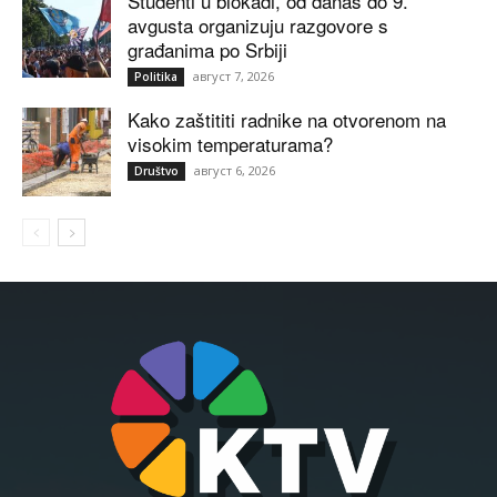
Studenti u blokadi, od danas do 9.
avgusta organizuju razgovore s
građanima po Srbiji
август 7, 2026
Politika
Kako zaštititi radnike na otvorenom na
visokim temperaturama?
август 6, 2026
Društvo