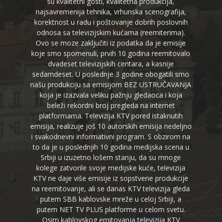
su kvalitetni gosti, kvalitetna produkcija,
najsavremenija tehnika, vrhunska scenografija,
korektnost u radu i poštovanje dobrih poslovnih
odnosa sa televizijskim kućama (reemiterima).
Ovo se moze zaključiti iz podatka da je emisije
koje smo spomenuli, prvih 10 godina reemitovalo
dvadeset televizijskih centara, a kasnije
sedamdeset. U poslednje 3 godine obogatili smo
našu produkciju sa emisijom BEZ USTRUČAVANJA
koja je izazvala veliku pažnju gledaoca i koja
beleži rekordni broj pregleda na internet
platformama. Televizija KTV pored istaknutih
emisija, realizuje još 10 autorskih emisija nedeljno
i svakodnevni informativni program. S obzirom na
to da je u poslednjih 10 godina medijska scena u
Srbiji u izuzetno lošem stanju, da su mnoge
kolege zatvorile svoje medijske kuće, televizija
KTV ne daje više emisije iz sopstvene produkcije
na reemitovanje, ali se danas KTV televizija gleda
putem SBB kablovske mreže u celoj Srbiji, a
putem NET TV PLUS platforme u celom svetu.
Osim kablovskog emitovanja televizija KTV