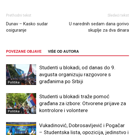
Prethodni tekst
Sledeći tekst
Dunav – Kasko sudar
U narednih sedam dana gorivo
osiguranje
skuplje za dva dinara
POVEZANE OBJAVE
VIŠE OD AUTORA
Studenti u blokadi, od danas do 9.
avgusta organizuju razgovore s
građanima po Srbiji
Politika
Studenti u blokadi traže pomoć
građana za izbore: Otvorene prijave za
kontrolore i volontere
Politika
Vukadinović, Dobrosavljević i Pogačar
– Studentska lista, opozicija, jedinstvo i