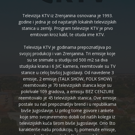
Televizija KTV iz Zrenjanina osnovana je 1993.
godine i jedna je od najstarijih lokalnih televizijskih
stanica u zemlji. Program televizije KTV je prvo
emitovan kroz kabl, te otuda ime KTV.
Televizija KTV je godinama prepoznatljiva po
svojoj produkciji i van Zrenjanina. Tri emisije koje
su se snimale u studiju od 500 m2 sa dva
studijska krana i 6 JVC kamera, reemitovale su TV
stanice u celoj bivšoj Jugoslaviji. Od navedene 3
emisije, 2 emisije (TALK SHOW, FOLK SHOW)
reemitovalo je 70 televizijskih stanica koje su
pokrivale 109 gradova, a emisiju BEZ CENZURE
reemitovalo je 45 televizijskih stanica. Ove emisije
postale su naš prepoznatljiv brend i u republikama
bivše Jugoslavije. U prilog tome govore i ankete
koje smo svojevremeno dobili od naših kolega iz
televizijskih kuća širom bivše Jugoslavije. Ono što
karakteriše našu produkciju, tj. pomenute emisije,