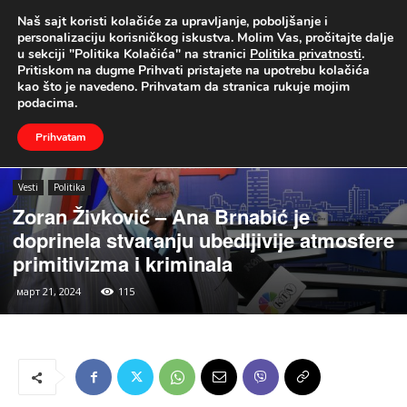
Naš sajt koristi kolačiće za upravljanje, poboljšanje i
UŽIVO
personalizaciju korisničkog iskustva. Molim Vas, pročitajte dalje
u sekciji "Politika Kolačića" na stranici
Politika privatnosti
.
Naslovna
Vesti
Politika
Pritiskom na dugme Prihvati pristajete na upotrebu kolačića
kao što je navedeno. Prihvatam da stranica rukuje mojim
podacima.
Prihvatam
Vesti
Politika
Zoran Živković – Ana Brnabić je
doprinela stvaranju ubedljivije atmosfere
primitivizma i kriminala
март 21, 2024
115