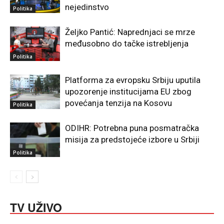
nejedinstvo
Politika
Željko Pantić: Naprednjaci se mrze
međusobno do tačke istrebljenja
Politika
Platforma za evropsku Srbiju uputila
upozorenje institucijama EU zbog
povećanja tenzija na Kosovu
Politika
ODIHR: Potrebna puna posmatračka
misija za predstojeće izbore u Srbiji
Politika
TV UŽIVO