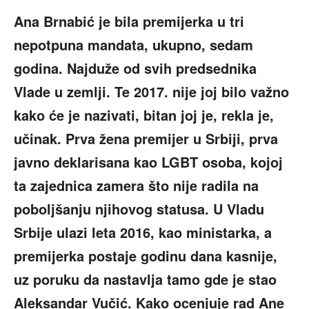
Ana Brnabić je bila premijerka u tri
nepotpuna mandata, ukupno, sedam
godina. Najduže od svih predsednika
Vlade u zemlji. Te 2017. nije joj bilo važno
kako će je nazivati, bitan joj je, rekla je,
učinak. Prva žena premijer u Srbiji, prva
javno deklarisana kao LGBT osoba, kojoj
ta zajednica zamera što nije radila na
poboljšanju njihovog statusa. U Vladu
Srbije ulazi leta 2016, kao ministarka, a
premijerka postaje godinu dana kasnije,
uz poruku da nastavlja tamo gde je stao
Aleksandar Vučić. Kako ocenjuje rad Ane