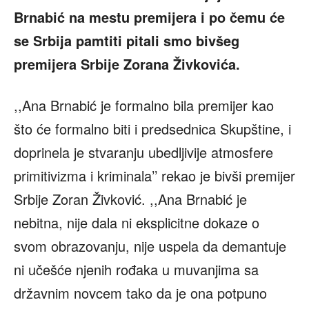
Brnabić na mestu premijera i po čemu će
se Srbija pamtiti pitali smo bivšeg
premijera Srbije Zorana Živkovića.
,,Ana Brnabić je formalno bila premijer kao
što će formalno biti i predsednica Skupštine, i
doprinela je stvaranju ubedljivije atmosfere
primitivizma i kriminala’’ rekao je bivši premijer
Srbije Zoran Živković. ,,Ana Brnabić je
nebitna, nije dala ni eksplicitne dokaze o
svom obrazovanju, nije uspela da demantuje
ni učešće njenih rođaka u muvanjima sa
državnim novcem tako da je ona potpuno