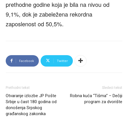
prethodne godine koja je bila na nivou od
9,1%, dok je zabeležena rekordna
zaposlenost od 50,5%.
Facebook
Twitter
Prethodni tekst
Sledeći tekst
Otvaranje izlozbe JP Pošte
Robna kuća “Tišma” – Dečiji
Srbije u čast 180 godina od
program za dvorište
donošenja Srpskog
građanskog zakonika