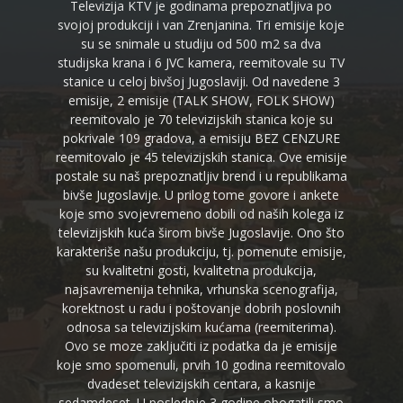
Televizija KTV je godinama prepoznatljiva po
svojoj produkciji i van Zrenjanina. Tri emisije koje
su se snimale u studiju od 500 m2 sa dva
studijska krana i 6 JVC kamera, reemitovale su TV
stanice u celoj bivšoj Jugoslaviji. Od navedene 3
emisije, 2 emisije (TALK SHOW, FOLK SHOW)
reemitovalo je 70 televizijskih stanica koje su
pokrivale 109 gradova, a emisiju BEZ CENZURE
reemitovalo je 45 televizijskih stanica. Ove emisije
postale su naš prepoznatljiv brend i u republikama
bivše Jugoslavije. U prilog tome govore i ankete
koje smo svojevremeno dobili od naših kolega iz
televizijskih kuća širom bivše Jugoslavije. Ono što
karakteriše našu produkciju, tj. pomenute emisije,
su kvalitetni gosti, kvalitetna produkcija,
najsavremenija tehnika, vrhunska scenografija,
korektnost u radu i poštovanje dobrih poslovnih
odnosa sa televizijskim kućama (reemiterima).
Ovo se moze zaključiti iz podatka da je emisije
koje smo spomenuli, prvih 10 godina reemitovalo
dvadeset televizijskih centara, a kasnije
sedamdeset. U poslednje 3 godine obogatili smo