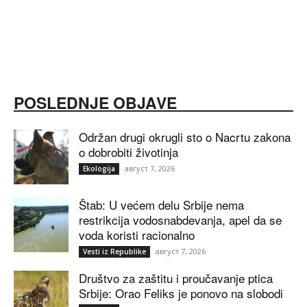
POSLEDNJE OBJAVE
Održan drugi okrugli sto o Nacrtu zakona
o dobrobiti životinja
август 7, 2026
Ekologija
Štab: U većem delu Srbije nema
restrikcija vodosnabdevanja, apel da se
voda koristi racionalno
август 7, 2026
Vesti iz Republike
Društvo za zaštitu i proučavanje ptica
Srbije: Orao Feliks je ponovo na slobodi