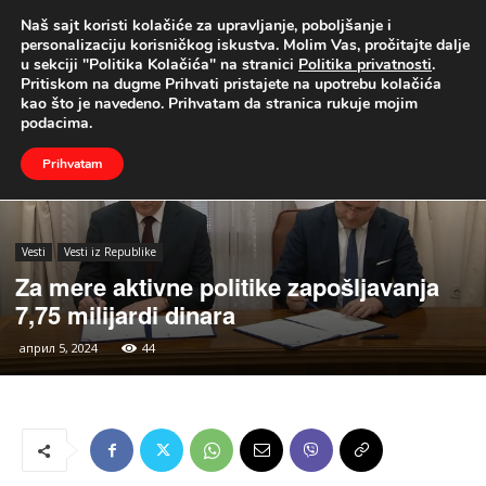
Naš sajt koristi kolačiće za upravljanje, poboljšanje i
UŽIVO
personalizaciju korisničkog iskustva. Molim Vas, pročitajte dalje
u sekciji "Politika Kolačića" na stranici
Politika privatnosti
.
Naslovna
Vesti
Vesti iz Republike
Pritiskom na dugme Prihvati pristajete na upotrebu kolačića
kao što je navedeno. Prihvatam da stranica rukuje mojim
podacima.
Prihvatam
Vesti
Vesti iz Republike
Za mere aktivne politike zapošljavanja
7,75 milijardi dinara
април 5, 2024
44