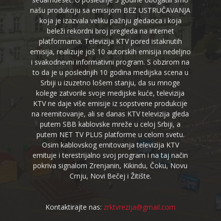
našu produkciju sa emisijom BEZ USTRUČAVANJA
koja je izazvala veliku pažnju gledaoca i koja
beleži rekordni broj pregleda na internet
platformama. Televizija KTV pored istaknutih
emisija, realizuje još 10 autorskih emisija nedeljno
i svakodnevni informativni program. S obzirom na
to da je u poslednjih 10 godina medijska scena u
Srbiji u izuzetno lošem stanju, da su mnoge
kolege zatvorile svoje medijske kuće, televizija
KTV ne daje više emisije iz sopstvene produkcije
na reemitovanje, ali se danas KTV televizija gleda
putem SBB kablovske mreže u celoj Srbiji, a
putem NET TV PLUS platforme u celom svetu.
Osim kablovskog emitovanja televizija KTV
emituje i terestrijalno svoj program i na taj način
pokriva signalom Zrenjanin, Kikindu, Čoku, Novu
Crnju, Novi Bečej i Žitište.
Kontaktirajte nas:
zrktvrezija@gmail.com