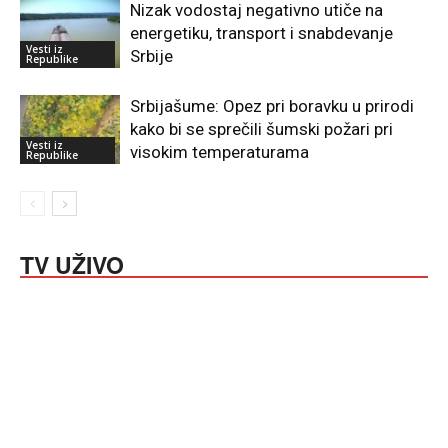
Nizak vodostaj negativno utiče na
energetiku, transport i snabdevanje
Vesti iz
Srbije
Republike
Srbijašume: Opez pri boravku u prirodi
kako bi se sprečili šumski požari pri
Vesti iz
visokim temperaturama
Republike
TV UŽIVO