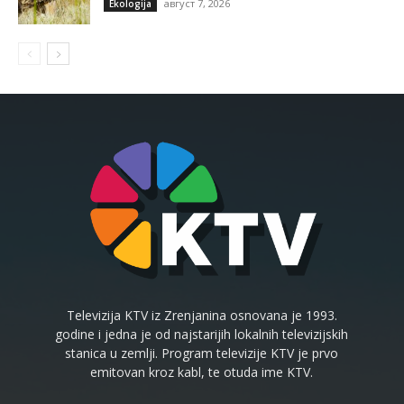
август 7, 2026
Ekologija
Televizija KTV iz Zrenjanina osnovana je 1993.
godine i jedna je od najstarijih lokalnih televizijskih
stanica u zemlji. Program televizije KTV je prvo
emitovan kroz kabl, te otuda ime KTV.