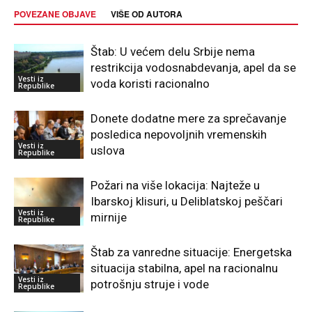
POVEZANE OBJAVE
VIŠE OD AUTORA
Štab: U većem delu Srbije nema
restrikcija vodosnabdevanja, apel da se
Vesti iz
voda koristi racionalno
Republike
Donete dodatne mere za sprečavanje
posledica nepovoljnih vremenskih
Vesti iz
uslova
Republike
Požari na više lokacija: Najteže u
Ibarskoj klisuri, u Deliblatskoj peščari
Vesti iz
mirnije
Republike
Štab za vanredne situacije: Energetska
situacija stabilna, apel na racionalnu
Vesti iz
potrošnju struje i vode
Republike