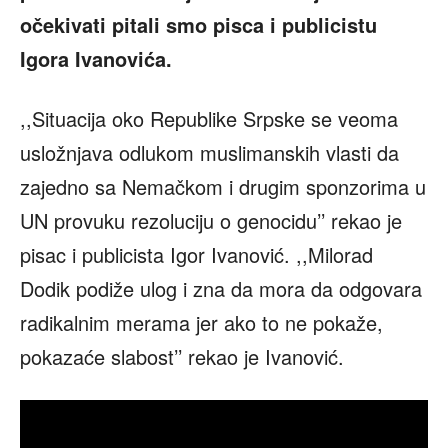
očekivati pitali smo pisca i publicistu
Igora Ivanovića.
,,Situacija oko Republike Srpske se veoma
usložnjava odlukom muslimanskih vlasti da
zajedno sa Nemačkom i drugim sponzorima u
UN provuku rezoluciju o genocidu’’ rekao je
pisac i publicista Igor Ivanović. ,,Milorad
Dodik podiže ulog i zna da mora da odgovara
radikalnim merama jer ako to ne pokaže,
pokazaće slabost’’ rekao je Ivanović.