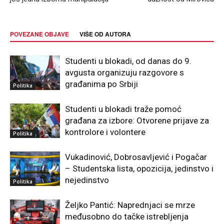
POVEZANE OBJAVE
VIŠE OD AUTORA
Studenti u blokadi, od danas do 9.
avgusta organizuju razgovore s
građanima po Srbiji
Politika
Studenti u blokadi traže pomoć
građana za izbore: Otvorene prijave za
kontrolore i volontere
Politika
Vukadinović, Dobrosavljević i Pogačar
– Studentska lista, opozicija, jedinstvo i
nejedinstvo
Politika
Željko Pantić: Naprednjaci se mrze
međusobno do tačke istrebljenja