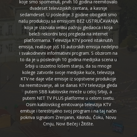
koje smo spomenuli, prvih 10 godina reemitovalo
dvadeset televizijskih centara, a kasnije
sedamdeset. U poslednje 3 godine obogatili smo
našu produkciju sa emisijom BEZ USTRUČAVANJA
koja je izazvala veliku pažnju gledaoca i koja
beleži rekordni broj pregleda na internet
platformama. Televizija KTV pored istaknutih
emisija, realizuje još 10 autorskih emisija nedeljno
i svakodnevni informativni program. S obzirom na
to da je u poslednjih 10 godina medijska scena u
Srbiji u izuzetno lošem stanju, da su mnoge
kolege zatvorile svoje medijske kuće, televizija
KTV ne daje više emisije iz sopstvene produkcije
na reemitovanje, ali se danas KTV televizija gleda
putem SBB kablovske mreže u celoj Srbiji, a
putem NET TV PLUS platforme u celom svetu.
Osim kablovskog emitovanja televizija KTV
emituje i terestrijalno svoj program i na taj način
pokriva signalom Zrenjanin, Kikindu, Čoku, Novu
Crnju, Novi Bečej i Žitište.