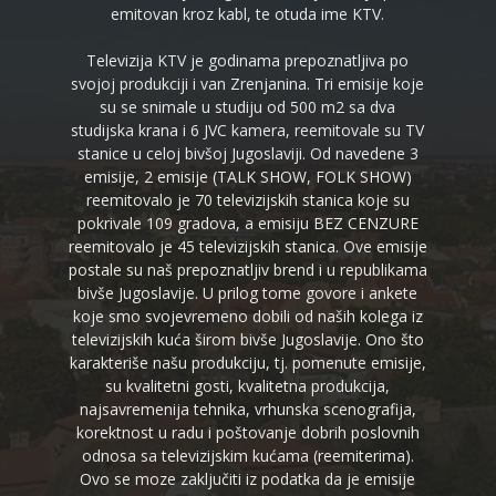
emitovan kroz kabl, te otuda ime KTV.
Televizija KTV je godinama prepoznatljiva po
svojoj produkciji i van Zrenjanina. Tri emisije koje
su se snimale u studiju od 500 m2 sa dva
studijska krana i 6 JVC kamera, reemitovale su TV
stanice u celoj bivšoj Jugoslaviji. Od navedene 3
emisije, 2 emisije (TALK SHOW, FOLK SHOW)
reemitovalo je 70 televizijskih stanica koje su
pokrivale 109 gradova, a emisiju BEZ CENZURE
reemitovalo je 45 televizijskih stanica. Ove emisije
postale su naš prepoznatljiv brend i u republikama
bivše Jugoslavije. U prilog tome govore i ankete
koje smo svojevremeno dobili od naših kolega iz
televizijskih kuća širom bivše Jugoslavije. Ono što
karakteriše našu produkciju, tj. pomenute emisije,
su kvalitetni gosti, kvalitetna produkcija,
najsavremenija tehnika, vrhunska scenografija,
korektnost u radu i poštovanje dobrih poslovnih
odnosa sa televizijskim kućama (reemiterima).
Ovo se moze zaključiti iz podatka da je emisije