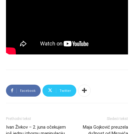
Facebook
Twitter
Prethodni tekst
Sledeći tekst
Ivan Živkov – 2. juna očekujem
Maja Gojković preuzela
još jednu izbornu manipulaciju
dužnost od Mirovića