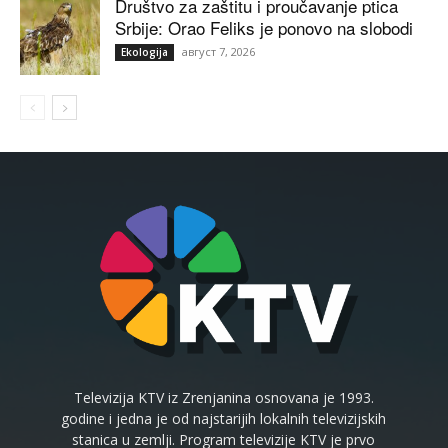
Društvo za zaštitu i proučavanje ptica
Srbije: Orao Feliks je ponovo na slobodi
август 7, 2026
Ekologija
Televizija KTV iz Zrenjanina osnovana je 1993.
godine i jedna je od najstarijih lokalnih televizijskih
stanica u zemlji. Program televizije KTV je prvo