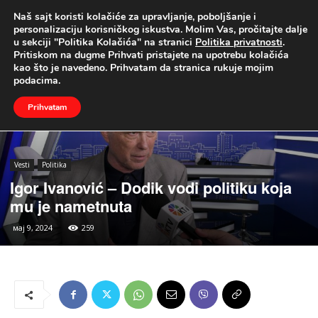
Naš sajt koristi kolačiće za upravljanje, poboljšanje i
UŽIVO
personalizaciju korisničkog iskustva. Molim Vas, pročitajte dalje
u sekciji "Politika Kolačića" na stranici
Politika privatnosti
.
Naslovna
Vesti
Politika
Pritiskom na dugme Prihvati pristajete na upotrebu kolačića
kao što je navedeno. Prihvatam da stranica rukuje mojim
podacima.
Prihvatam
Vesti
Politika
Igor Ivanović – Dodik vodi politiku koja
mu je nametnuta
мај 9, 2024
259