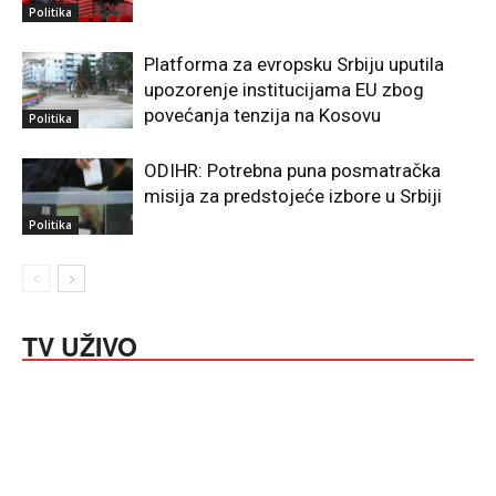
Politika
Platforma za evropsku Srbiju uputila
upozorenje institucijama EU zbog
povećanja tenzija na Kosovu
Politika
ODIHR: Potrebna puna posmatračka
misija za predstojeće izbore u Srbiji
Politika
TV UŽIVO