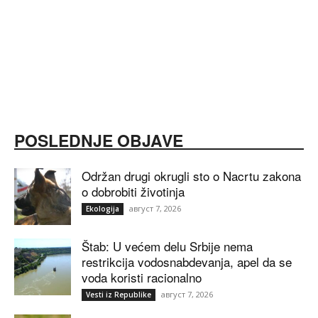
POSLEDNJE OBJAVE
Održan drugi okrugli sto o Nacrtu zakona
o dobrobiti životinja
август 7, 2026
Ekologija
Štab: U većem delu Srbije nema
restrikcija vodosnabdevanja, apel da se
voda koristi racionalno
август 7, 2026
Vesti iz Republike