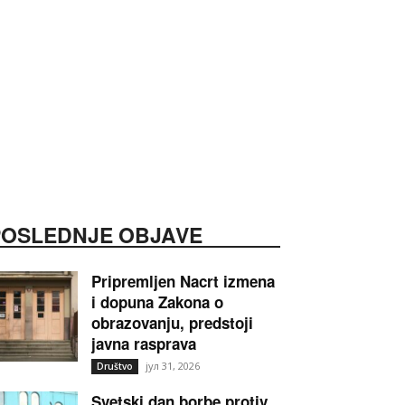
POSLEDNJE OBJAVE
Pripremljen Nacrt izmena
i dopuna Zakona o
obrazovanju, predstoji
javna rasprava
јул 31, 2026
Društvo
Svetski dan borbe protiv