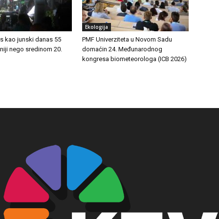
Ekologija
as kao junski danas 55
PMF Univerziteta u Novom Sadu
niji nego sredinom 20.
domaćin 24. Međunarodnog
kongresa biometeorologa (ICB 2026)