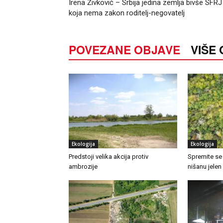
Irena Živković – Srbija jedina zemlja bivše SFRJ
koja nema zakon roditelj-negovatelj
POVEZANE OBJAVE
VIŠE
Ekologija
Ekologija
Predstoji velika akcija protiv
Spremite se
ambrozije
nišanu jelen 