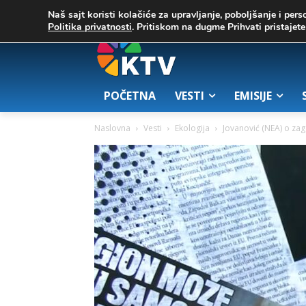
C
03. август 2026.
23.7
Zrenjanin
Naš sajt koristi kolačiće za upravljanje, poboljšanje i pers
Politika privatnosti
. Pritiskom na dugme Prihvati pristaje
POČETNA
VESTI
EMISIJE
Naslovna
Vesti
Ekologija
Jovanović (NEA) o za