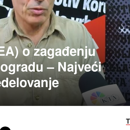
EA) o zagađenju
ogradu – Najveći
edelovanje
T