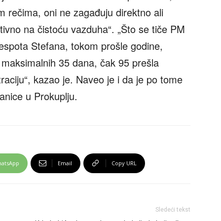
 rečima, oni ne zagađuju direktno ali
tivno na čistoću vazduha“. „Što se tiče PM
espota Stefana, tokom prošle godine,
maksimalnih 35 dana, čak 95 prešla
aciju“, kazao je. Naveo je i da je po tome
anice u Prokuplju.
atsApp
Email
Copy URL
Sledeći tekst