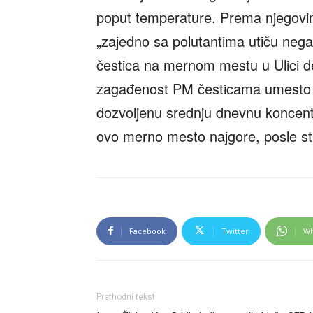
poput temperature. Prema njegovim
„zajedno sa polutantima utiču nega
čestica na mernom mestu u Ulici d
zagađenost PM česticama umesto 
dozvoljenu srednju dnevnu koncentr
ovo merno mesto najgore, posle st
Facebook
Twitter
Wh
Prethodni tekst