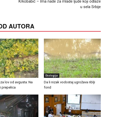
Krkobabić – Ima nade za mlade ljude koji odlaze
u sela Srbije
 OD AUTORA
Ekologija
 za lov od avgusta: Na
Da li nizak vodostaj ugrožava riblji
i prepelica
fond