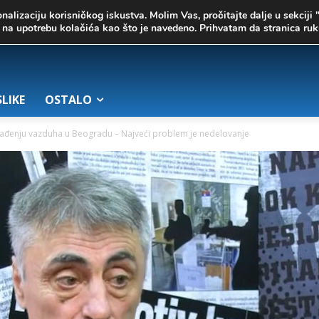
onalizaciju korisničkog iskustva. Molim Vas, pročitajte dalje u sekciji 
te na upotrebu kolačića kao što je navedeno. Prihvatam da stranica r
SLIKE
OSTALO
gađenju vazduha u Beogradu – Najveći problem je nedelovanje