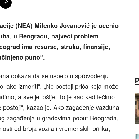
acije (NEA) Milenko Jovanović je ocenio
duha, u Beogradu, najveći problem
ograd ima resurse, struku, finansije,
 učinjeno puno“.
nema dokaza da se uspelo u sprovođenju
lo lako izmeriti“. „Ne postoji priča koja može
imo, a sve je lošije. To je kao kad lečimo
ne postoji“, kazao je. Ako zagađenje vazduha
nog zagađenja u gradovima poput Beograda,
osti od broja vozila i vremenskih prilika,