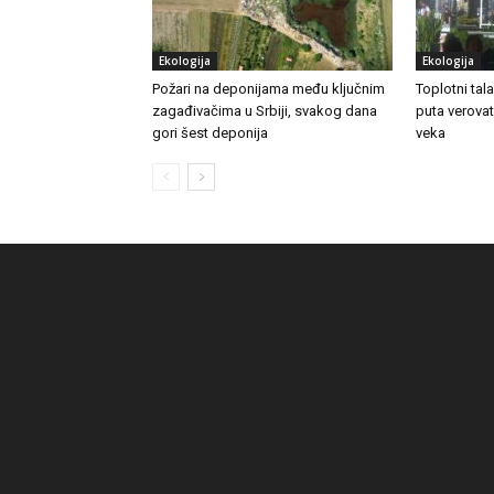
Ekologija
Ekologija
Požari na deponijama među ključnim
Toplotni tal
zagađivačima u Srbiji, svakog dana
puta verovat
gori šest deponija
veka