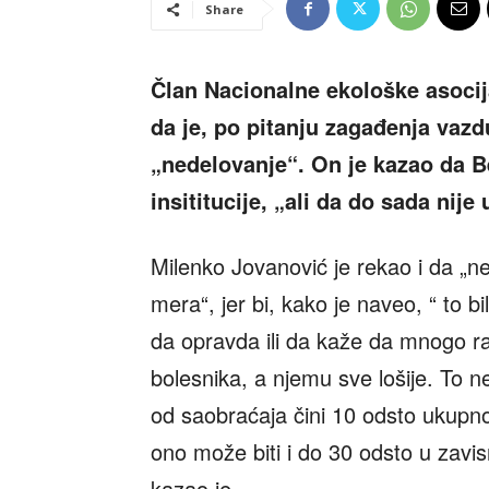
Share
Član Nacionalne ekološke asocij
da je, po pitanju zagađenja vaz
„nedelovanje“. On je kazao da Be
insititucije, „ali da do sada nije
Milenko Jovanović je rekao i da „
mera“, jer bi, kako je naveo, “ to bi
da opravda ili da kaže da mnogo rad
bolesnika, a njemu sve lošije. To 
od saobraćaja čini 10 odsto ukup
ono može biti i do 30 odsto u zavisn
kazao je.