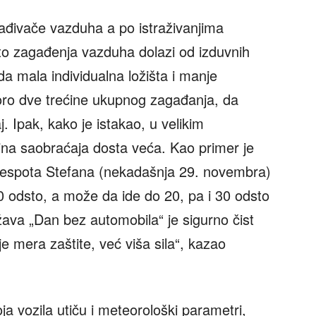
đivače vazduha a po istraživanjima
o zagađenja vazduha dolazi od izduvnih
a mala individualna ložišta i manje
ro dve trećine ukupnog zagađanja, da
j. Ipak, kako je istakao, u velikim
stina saobraćaja dosta veća. Kao primer je
despota Stefana (nekadašnja 29. novembra)
0 odsto, a može da ide do 20, pa i 30 odsto
ava „Dan bez automobila“ je sigurno čist
je mera zaštite, već viša sila“, kazao
a vozila utiču i meteorološki parametri,