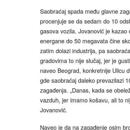
Saobraćaj spada među glavne zaga
procenjuje se da sedam do 10 odst
gasova vozila. Jovanović je kazao d
energane do 50 megavata čine sko
zatim dolazi industrija, pa saobraća
gradovima to nije slučaj, jer je gu
naveo Beograd, konkretnije Ulicu 
gde saobraćaj daleko prevazilazi 1
zagađenja. „Danas, kada se obelež
vazduh, jer imamo košavu, ali to ni
Jovanović.
Naveo je da na zagađenje osim broj