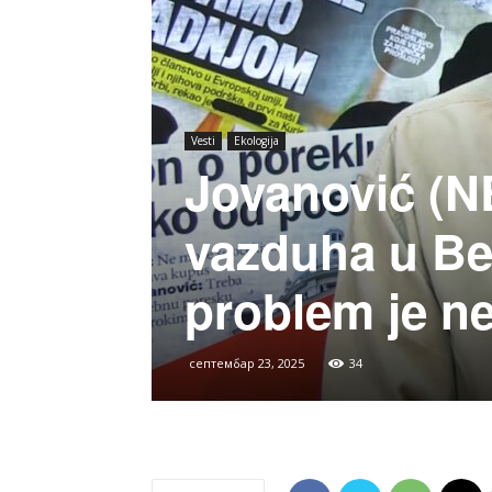
Vesti
Ekologija
Jovanović (N
vazduha u Be
problem je n
септембар 23, 2025
34