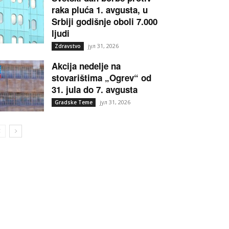
raka pluća 1. avgusta, u
Srbiji godišnje oboli 7.000
ljudi
јул 31, 2026
Zdravstvo
Akcija nedelje na
stovarištima „Ogrev“ od
31. jula do 7. avgusta
јул 31, 2026
Gradske Teme