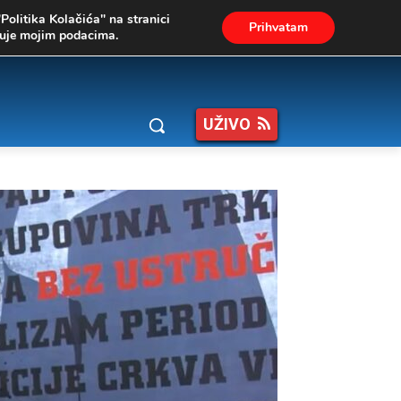
"Politika Kolačića" na stranici
Prihvatam
ukuje mojim podacima.
UŽIVO