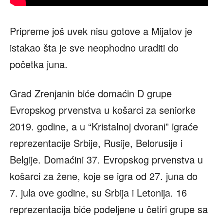
Pripreme još uvek nisu gotove a Mijatov je
istakao šta je sve neophodno uraditi do
početka juna.
Grad Zrenjanin biće domaćin D grupe
Evropskog prvenstva u košarci za seniorke
2019. godine, a u “Kristalnoj dvorani” igraće
reprezentacije Srbije, Rusije, Belorusije i
Belgije. Domaćini 37. Evropskog prvenstva u
košarci za žene, koje se igra od 27. juna do
7. jula ove godine, su Srbija i Letonija. 16
reprezentacija biće podeljene u četiri grupe sa