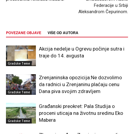
Federacije u Srbiji
Aleksandrom Čepurinom.
POVEZANE OBJAVE
VIŠE OD AUTORA
Akcija nedelje u Ogrevu počinje sutra i
traje do 14. avgusta
Gradske Teme
Zrenjaninska opozicija:Ne dozvolimo
da radnici u Zrenjaninu plaćaju cenu
Dana piva svojim zdravljem
Gradske Teme
Građanski preokret: Pala Studija o
proceni uticaja na životnu sredinu Eko
Mabera
Gradske Teme