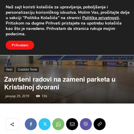
Naš sajt koristi kolačiće za upravljanje, poboljšanje i
UŽIVO
personalizaciju korisničkog iskustva. Molim Vas, pročitajte dalje
u sekciji "Politika Kolačića" na stranici
Politika privatnosti
.
Naslovna
Vesti
Gradske Teme
Pritiskom na dugme Prihvati pristajete na upotrebu kolačića
kao što je navedeno. Prihvatam da stranica rukuje mojim
podacima.
Prihvatam
Vesti
Gradske Teme
Završeni radovi na zameni parketa u
Kristalnoj dvorani
јануар 29, 2019
136