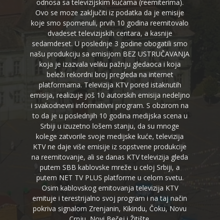
odnosa sa televizijskim kućama (reemiterima).
Ovo se moze zaključiti iz podatka da je emisije
koje smo spomenuli, prvih 10 godina reemitovalo
dvadeset televizijskih centara, a kasnije
sedamdeset. U poslednje 3 godine obogatili smo
našu produkciju sa emisijom BEZ USTRUČAVANJA
koja je izazvala veliku pažnju gledaoca i koja
beleži rekordni broj pregleda na internet
platformama. Televizija KTV pored istaknutih
emisija, realizuje još 10 autorskih emisija nedeljno
i svakodnevni informativni program. S obzirom na
to da je u poslednjih 10 godina medijska scena u
Srbiji u izuzetno lošem stanju, da su mnoge
kolege zatvorile svoje medijske kuće, televizija
KTV ne daje više emisije iz sopstvene produkcije
na reemitovanje, ali se danas KTV televizija gleda
putem SBB kablovske mreže u celoj Srbiji, a
putem NET TV PLUS platforme u celom svetu.
Osim kablovskog emitovanja televizija KTV
emituje i terestrijalno svoj program i na taj način
pokriva signalom Zrenjanin, Kikindu, Čoku, Novu
Crnju, Novi Bečej i Žitište.