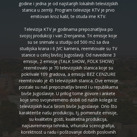
godine i jedna je od najstarijih lokalnih televizijskih
stanica u zemlji. Program televizije KTV je prvo
emitovan kroz kabl, te otuda ime KTV.
Televizija KTV je godinama prepoznatljiva po
svojoj produkciji i van Zrenjanina. Tri emisije koje
su se snimale u studiju od 500 m2 sa dva
studijska krana i 6 JVC kamera, reemitovale su TV
stanice u celoj bivšoj Jugoslaviji. Od navedene 3
emisije, 2 emisije (TALK SHOW, FOLK SHOW)
reemitovalo je 70 televizijskih stanica koje su
pokrivale 109 gradova, a emisiju BEZ CENZURE
reemitovalo je 45 televizijskih stanica. Ove emisije
postale su naš prepoznatljiv brend i u republikama
bivše Jugoslavije. U prilog tome govore i ankete
koje smo svojevremeno dobili od naših kolega iz
televizijskih kuća širom bivše Jugoslavije. Ono što
karakteriše našu produkciju, tj. pomenute emisije,
su kvalitetni gosti, kvalitetna produkcija,
najsavremenija tehnika, vrhunska scenografija,
korektnost u radu i poštovanje dobrih poslovnih