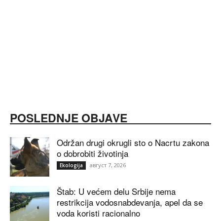
POSLEDNJE OBJAVE
Održan drugi okrugli sto o Nacrtu zakona
o dobrobiti životinja
август 7, 2026
Ekologija
Štab: U većem delu Srbije nema
restrikcija vodosnabdevanja, apel da se
voda koristi racionalno