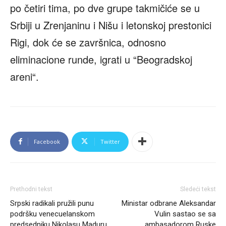
po četiri tima, po dve grupe takmičiće se u
Srbiji u Zrenjaninu i Nišu i letonskoj prestonici
Rigi, dok će se završnica, odnosno
eliminacione runde, igrati u “Beogradskoj
areni“.
Facebook
Twitter
Prethodni tekst
Sledeći tekst
Srpski radikali pružili punu
Ministar odbrane Aleksandar
podršku venecuelanskom
Vulin sastao se sa
predsedniku Nikolasu Maduru.
ambasadorom Ruske