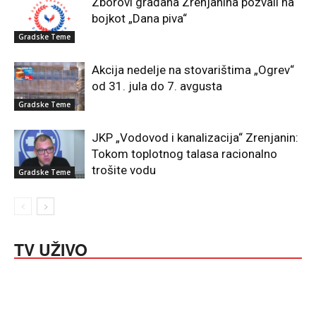
Zborovi građana Zrenjanina pozvali na
bojkot „Dana piva“
Gradske Teme
Akcija nedelje na stovarištima „Ogrev“
od 31. jula do 7. avgusta
Gradske Teme
JKP „Vodovod i kanalizacija“ Zrenjanin:
Tokom toplotnog talasa racionalno
trošite vodu
Gradske Teme
TV UŽIVO