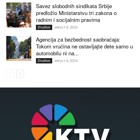
Savez slobodnih sindikata Srbije
predložio Ministarstvu tri zakona o
radnim i socijalnim pravima
август 6, 2026
Društvo
Agencija za bezbednost saobraćaja:
Tokom vrućina ne ostavljajte dete samo u
automobilu ni na...
август 6, 2026
Društvo