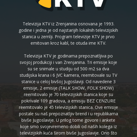
Televizija KTV iz Zrenjanina osnovana je 1993.
godine i jedna je od najstarijih lokalnih televizijskih
stanica u zemlji. Program televizije KTV je prvo
emitovan kroz kabl, te otuda ime KTV.
Televizija KTV je godinama prepoznatljiva po
svojoj produkciji i van Zrenjanina. Tri emisije koje
su se snimale u studiju od 500 m2 sa dva
studijska krana i 6 JVC kamera, reemitovale su TV
stanice u celoj bivšoj Jugoslaviji. Od navedene 3
emisije, 2 emisije (TALK SHOW, FOLK SHOW)
reemitovalo je 70 televizijskih stanica koje su
pokrivale 109 gradova, a emisiju BEZ CENZURE
reemitovalo je 45 televizijskih stanica. Ove emisije
postale su naš prepoznatljiv brend i u republikama
bivše Jugoslavije. U prilog tome govore i ankete
koje smo svojevremeno dobili od naših kolega iz
televizijskih kuća širom bivše Jugoslavije. Ono što