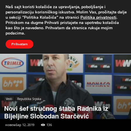
Naš sajt koristi kolačiće za upravljanje, poboljšanje i
UŽIVO
personalizaciju korisničkog iskustva. Molim Vas, pročitajte dalje
u sekciji "Politika Kolačića" na stranici
Politika privatnosti
.
Naslovna
Vesti
Republika Srpska
Pritiskom na dugme Prihvati pristajete na upotrebu kolačića
kao što je navedeno. Prihvatam da stranica rukuje mojim
podacima.
Prihvatam
Vesti
Republika Srpska
Novi šef stručnog štaba Radnika iz
Bijeljine Slobodan Starčević
новембар 12, 2019
136