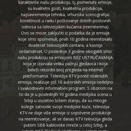
karakteriše našu produkciju, tj. pomenute emisije,
su kvalitetni gosti, kvalitetna produkcija,
najsavremenija tehnika, vrhunska scenografija,
korektnost u radu i poštovanje dobrih poslovnih
odnosa sa televizijskim kućama (reemiterima).
Ovo se moze zaključiti iz podatka da je emisije
koje smo spomenuli, prvih 10 godina reemitovalo
dvadeset televizijskih centara, a kasnije
sedamdeset. U poslednje 3 godine obogatili smo
našu produkciju sa emisijom BEZ USTRUČAVANJA
koja je izazvala veliku pažnju gledaoca i koja
beleži rekordni broj pregleda na internet
platformama. Televizija KTV pored istaknutih
emisija, realizuje još 10 autorskih emisija nedeljno
i svakodnevni informativni program. S obzirom na
to da je u poslednjih 10 godina medijska scena u
Srbiji u izuzetno lošem stanju, da su mnoge
kolege zatvorile svoje medijske kuće, televizija
KTV ne daje više emisije iz sopstvene produkcije
na reemitovanje, ali se danas KTV televizija gleda
putem SBB kablovske mreže u celoj Srbiji, a