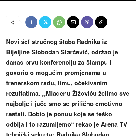
Novi šef stručnog štaba Radnika iz
Bijeljine Slobodan Starčević, održao je
danas prvu konferenciju za štampu i
govorio o mogućim promjenama u
trenerskom radu, timu, očekivanim
rezultatima. ,,Mladenu Žižoviću želimo sve
najbolje i juče smo se prilično emotivno
rastali. Dobio je ponuu koja se teško
odbija i to razumijemo“ rekao je Arena TV
tehnički sekretar Radnika Slobodan