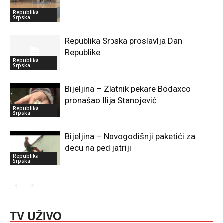
Republika
Srpska
Republika Srpska proslavlja Dan
Republike
Republika
Srpska
Bijeljina – Zlatnik pekare Bodaxco
pronašao Ilija Stanojević
Republika
Srpska
Bijeljina – Novogodišnji paketići za
decu na pedijatriji
Republika
Srpska
TV UŽIVO