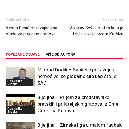
Prethodni tekst
Sledeći tekst
Vesna Pešić o izdvajanjima
Vojislav Šešelj o aferi koja je
Vlade za pojedine gradove
izbila u valjevskom Krušiku
POVEZANE OBJAVE
VIŠE OD AUTORA
Milorad Dodik – Sankcije pokazuju i
nemoć velike globalne sile kao što je
Republika
SAD
Srpska
Bijeljina – Prijem za predstavnike
bratskih i prijateljskih gradova iz Crne
Republika
Gore i sa Kosova
Srpska
Bijeljina – Zimska liga u malom fudbalu