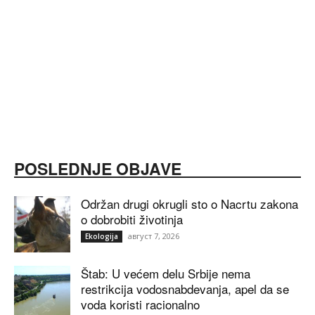
POSLEDNJE OBJAVE
Održan drugi okrugli sto o Nacrtu zakona
o dobrobiti životinja
август 7, 2026
Ekologija
Štab: U većem delu Srbije nema
restrikcija vodosnabdevanja, apel da se
voda koristi racionalno