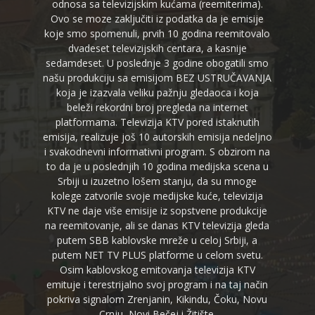
odnosa sa televizijskim kućama (reemiterima).
Ovo se moze zaključiti iz podatka da je emisije
koje smo spomenuli, prvih 10 godina reemitovalo
dvadeset televizijskih centara, a kasnije
sedamdeset. U poslednje 3 godine obogatili smo
našu produkciju sa emisijom BEZ USTRUČAVANJA
koja je izazvala veliku pažnju gledaoca i koja
beleži rekordni broj pregleda na internet
platformama. Televizija KTV pored istaknutih
emisija, realizuje još 10 autorskih emisija nedeljno
i svakodnevni informativni program. S obzirom na
to da je u poslednjih 10 godina medijska scena u
Srbiji u izuzetno lošem stanju, da su mnoge
kolege zatvorile svoje medijske kuće, televizija
KTV ne daje više emisije iz sopstvene produkcije
na reemitovanje, ali se danas KTV televizija gleda
putem SBB kablovske mreže u celoj Srbiji, a
putem NET TV PLUS platforme u celom svetu.
Osim kablovskog emitovanja televizija KTV
emituje i terestrijalno svoj program i na taj način
pokriva signalom Zrenjanin, Kikindu, Čoku, Novu
Crnju, Novi Bečej i Žitište.