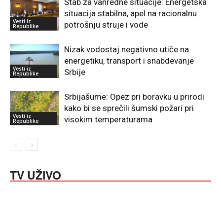
Štab za vanredne situacije: Energetska
situacija stabilna, apel na racionalnu
Vesti iz
potrošnju struje i vode
Republike
Nizak vodostaj negativno utiče na
energetiku, transport i snabdevanje
Vesti iz
Srbije
Republike
Srbijašume: Opez pri boravku u prirodi
kako bi se sprečili šumski požari pri
Vesti iz
visokim temperaturama
Republike
TV UŽIVO