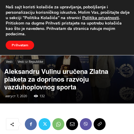
Naš sajt koristi kolačiće za upravljanje, poboljšanje i
UŽIVO
personalizaciju korisničkog iskustva. Molim Vas, pročitajte dalje
u sekciji "Politika Kolačića" na stranici
Politika privatnosti
.
Naslovna
Vesti
Vesti iz Republike
Pritiskom na dugme Prihvati pristajete na upotrebu kolačića
kao što je navedeno. Prihvatam da stranica rukuje mojim
podacima.
Prihvatam
Vesti
Vesti iz Republike
Aleksandru Vulinu uručena Zlatna
plaketa za doprinos razvoju
vazduhoplovnog sporta
август 7, 2020
132