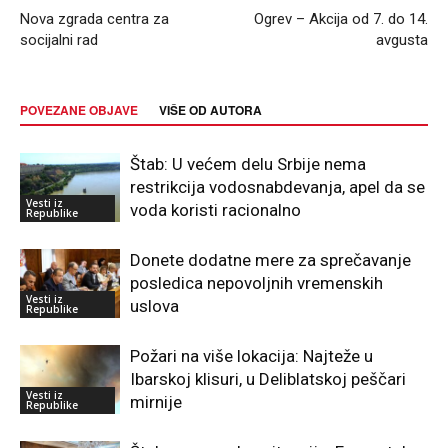
Nova zgrada centra za
Ogrev – Akcija od 7. do 14.
socijalni rad
avgusta
POVEZANE OBJAVE
VIŠE OD AUTORA
Štab: U većem delu Srbije nema
restrikcija vodosnabdevanja, apel da se
Vesti iz
voda koristi racionalno
Republike
Donete dodatne mere za sprečavanje
posledica nepovoljnih vremenskih
Vesti iz
uslova
Republike
Požari na više lokacija: Najteže u
Ibarskoj klisuri, u Deliblatskoj peščari
Vesti iz
mirnije
Republike