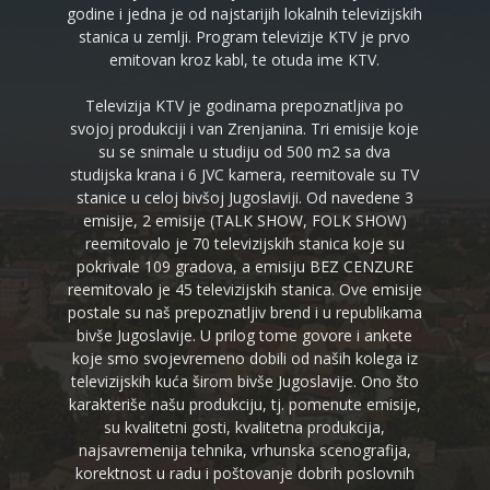
godine i jedna je od najstarijih lokalnih televizijskih
stanica u zemlji. Program televizije KTV je prvo
emitovan kroz kabl, te otuda ime KTV.
Televizija KTV je godinama prepoznatljiva po
svojoj produkciji i van Zrenjanina. Tri emisije koje
su se snimale u studiju od 500 m2 sa dva
studijska krana i 6 JVC kamera, reemitovale su TV
stanice u celoj bivšoj Jugoslaviji. Od navedene 3
emisije, 2 emisije (TALK SHOW, FOLK SHOW)
reemitovalo je 70 televizijskih stanica koje su
pokrivale 109 gradova, a emisiju BEZ CENZURE
reemitovalo je 45 televizijskih stanica. Ove emisije
postale su naš prepoznatljiv brend i u republikama
bivše Jugoslavije. U prilog tome govore i ankete
koje smo svojevremeno dobili od naših kolega iz
televizijskih kuća širom bivše Jugoslavije. Ono što
karakteriše našu produkciju, tj. pomenute emisije,
su kvalitetni gosti, kvalitetna produkcija,
najsavremenija tehnika, vrhunska scenografija,
korektnost u radu i poštovanje dobrih poslovnih