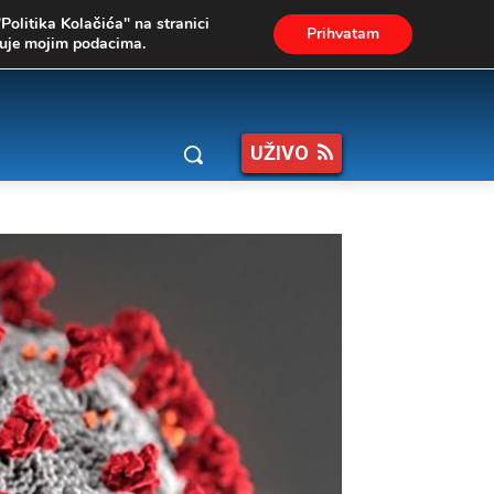
"Politika Kolačića" na stranici
Prihvatam
ukuje mojim podacima.
UŽIVO