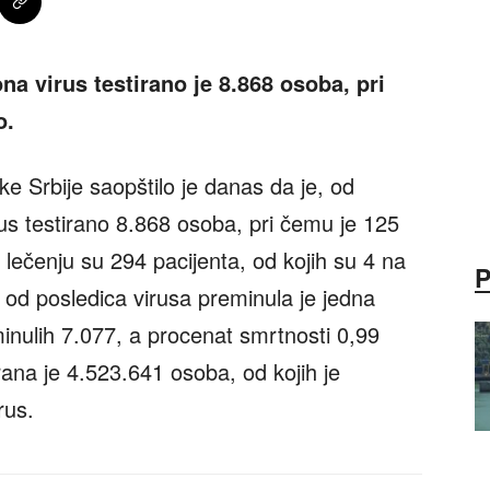
na virus testirano je 8.868 osoba, pri
o.
ke Srbije saopštilo je danas da je, od
rus testirano 8.868 osoba, pri čemu je 125
 lečenju su 294 pacijenta, od kojih su 4 na
 od posledica virusa preminula je jedna
inulih 7.077, a procenat smrtnosti 0,99
ana je 4.523.641 osoba, od kojih je
rus.