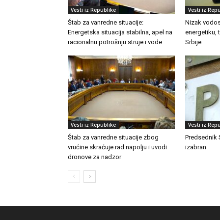
Vesti iz Republike
Vesti iz Rep
Štab za vanredne situacije:
Nizak vodost
Energetska situacija stabilna, apel na
energetiku, 
racionalnu potrošnju struje i vode
Srbije
Vesti iz Republike
Vesti iz Rep
Štab za vanredne situacije zbog
Predsednik 
vrućine skraćuje rad napolju i uvodi
izabran
dronove za nadzor