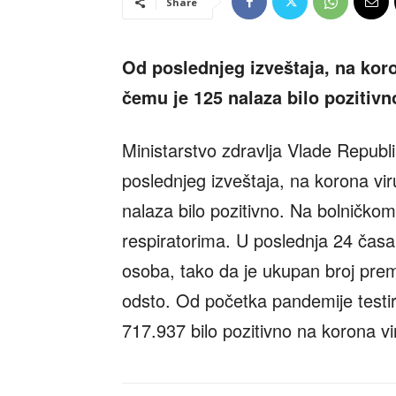
Share
Od poslednjeg izveštaja, na koro
čemu je 125 nalaza bilo pozitivn
Ministarstvo zdravlja Vlade Republi
poslednjeg izveštaja, na korona vi
nalaza bilo pozitivno. Na bolničkom
respiratorima. U poslednja 24 časa
osoba, tako da je ukupan broj prem
odsto. Od početka pandemije testir
717.937 bilo pozitivno na korona vi