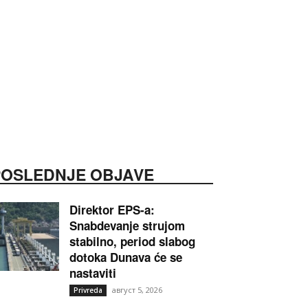
POSLEDNJE OBJAVE
Direktor EPS-a:
Snabdevanje strujom
stabilno, period slabog
dotoka Dunava će se
nastaviti
август 5, 2026
Privreda