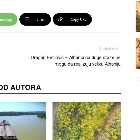
atsApp
Email
Copy URL
Sledeći tekst
Dragan Petrović – Albanci na duge staze ne
mogu da realizuju veliku Albaniju
 OD AUTORA