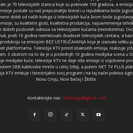
je 70 televizijskih stanica koje su pokrivale 109 gradova, a emis
 emisije postale su naš prepoznatljiv brend i u republikama bivše Jugos
no dobili od naših kolega iz televizijskih kuća širom bivše Jugoslavij
misije, su kvalitetni gosti, kvalitetna produkcija, najsavremenija tehn
e dobrih poslovnih odnosa sa televizijskim kućama (reemiterima). Ovo
li, prvih 10 godina reemitovalo dvadeset televizijskih centara, a ka
produkciju sa emisijom BEZ USTRUČAVANJA koja je izazvala veliku pa
net platformama. Televizija KTV pored istaknutih emisija, realizuje još
am. S obzirom na to da je u poslednjih 10 godina medijska scena u Srb
e medijske kuće, televizija KTV ne daje više emisije iz sopstvene pro
a putem SBB kablovske mreže u celoj Srbiji, a putem NET TV PLUS pla
ja KTV emituje i terestrijalno svoj program i na taj način pokriva sig
Novu Crnju, Novi Bečej i Žitište.
Kontaktirajte nas:
zrktvrezija@gmail.com