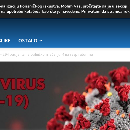
onalizaciju korisničkog iskustva. Molim Vas, pročitajte dalje u sekciji 
te na upotrebu kolačića kao što je navedeno. Prihvatam da stranica r
SLIKE
OSTALO
– 294 pacijenta na bolničkom lečenju, 4 na respiratorima