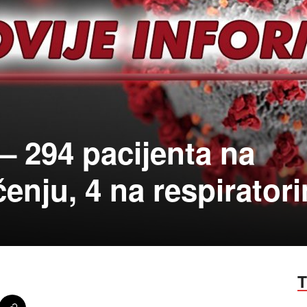
– 294 pacijenta na
enju, 4 na respirator
T