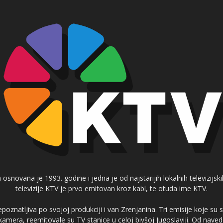
 osnovana je 1993. godine i jedna je od najstarijih lokalnih televizijs
televizije KTV je prvo emitovan kroz kabl, te otuda ime KTV.
poznatljiva po svojoj produkciji i van Zrenjanina. Tri emisije koje su
 kamera, reemitovale su TV stanice u celoj bivšoj Jugoslaviji. Od nave