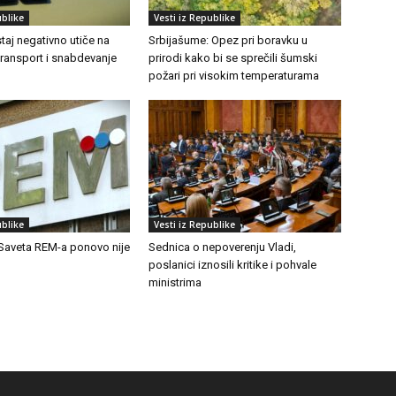
ublike
Vesti iz Republike
aj negativno utiče na
Srbijašume: Opez pri boravku u
transport i snabdevanje
prirodi kako bi se sprečili šumski
požari pri visokim temperaturama
ublike
Vesti iz Republike
Saveta REM-a ponovo nije
Sednica o nepoverenju Vladi,
poslanici iznosili kritike i pohvale
ministrima