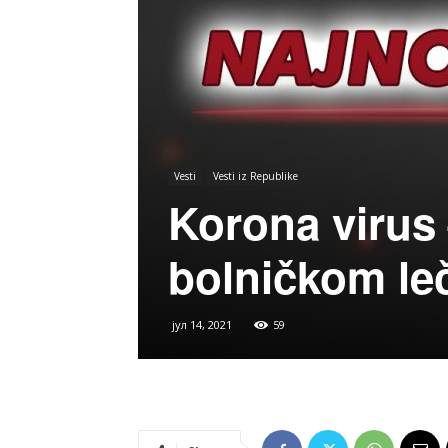
Vesti
Vesti iz Republike
Korona virus 
bolničkom leč
јул 14, 2021
59