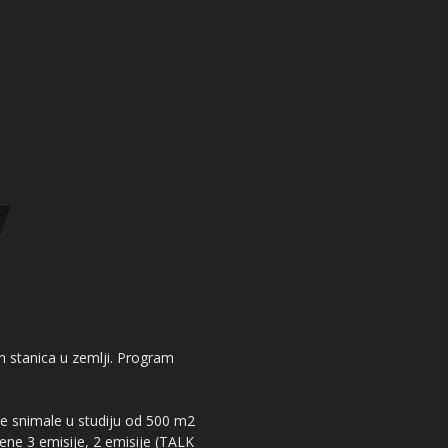
kih stanica u zemlji. Program
 se snimale u studiju od 500 m2
dene 3 emisije, 2 emisije (TALK