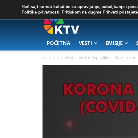
C
05. август 2026.
39.4
Zrenjanin
Naš sajt koristi kolačiće za upravljanje, poboljšanje i pers
Politika privatnosti
. Pritiskom na dugme Prihvati pristaje
POČETNA
VESTI
EMISIJE
Naslovna
Vesti
Vesti iz Republike
Korona virus 