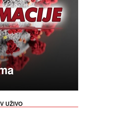
ima
V UŽIVO