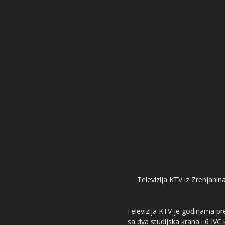
Televizija KTV iz Zrenjanina
Televizija KTV je godinama pre
sa dva studijska krana i 6 JVC