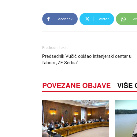
Facebook
Twitter
Wh
Prethodni tekst
Predsednik Vučić obišao inženjerski centar u
fabrici „ZF Serbia“
POVEZANE OBJAVE
VIŠE