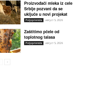
Proizvođači mleka iz cele
Srbije pozvani da se
uključe u novi projekat
август 5, 2026
Poljoprivreda
Zaštitimo pčele od
toplotnog talasa
август 5, 2026
Poljoprivreda