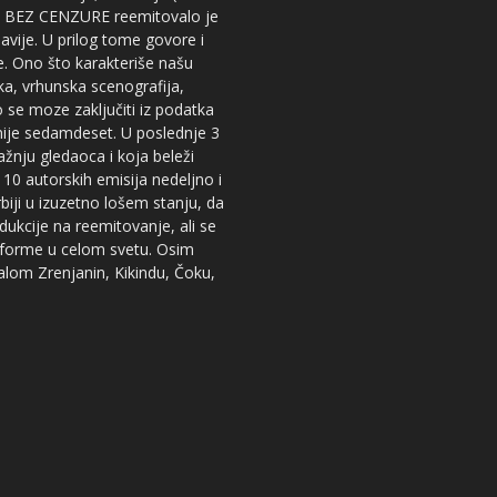
iju BEZ CENZURE reemitovalo je
lavije. U prilog tome govore i
e. Ono što karakteriše našu
ika, vrhunska scenografija,
 se moze zaključiti iz podatka
snije sedamdeset. U poslednje 3
žnju gledaoca i koja beleži
 10 autorskih emisija nedeljno i
iji u izuzetno lošem stanju, da
dukcije na reemitovanje, ali se
tforme u celom svetu. Osim
nalom Zrenjanin, Kikindu, Čoku,