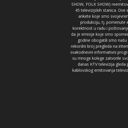
SHOW, FOLK SHOW) reemitovalo 
45 televizijskih stanica. Ove
ankete koje smo svojevreme
produkciju, tj. pomenute e
korektnost u radu i poštovanj
da je emisije koje smo spomenu
godine obogatili smo našu 
rekordni broj pregleda na inter
svakodnevni informativni progr
su mnoge kolege zatvorile svoj
danas KTV televizija gled
kablovskog emitovanja televizi