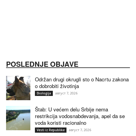
POSLEDNJE OBJAVE
Održan drugi okrugli sto o Nacrtu zakona
o dobrobiti životinja
август 7, 2026
Ekologija
Štab: U većem delu Srbije nema
restrikcija vodosnabdevanja, apel da se
voda koristi racionalno
август 7, 2026
Vesti iz Republike