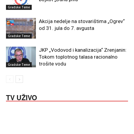
Gradske Teme
Akcija nedelje na stovarištima „Ogrev“
od 31. jula do 7. avgusta
Gradske Teme
JKP „Vodovod i kanalizacija“ Zrenjanin:
Tokom toplotnog talasa racionalno
trošite vodu
Gradske Teme
TV UŽIVO