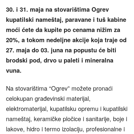
30. i 31. maja na stovarištima Ogrev
kupatilski nameštaj, paravane i tuš kabine
moći ćete da kupite po cenama nižim za
20%, a tokom nedeljne akcije koja traje od
27. maja do 03. juna na popustu će biti
brodski pod, drvo u paleti i mineralna
vuna.
Na stovarištima “Ogrev” možete pronaći
celokupan građevinski materijal,
elektromaterijal, kupatilsku opremu i kupatilski
nameštaj, keramičke pločice i sanitarije, boje i
lakove, hidro i termo izolaciju, profesionalne i