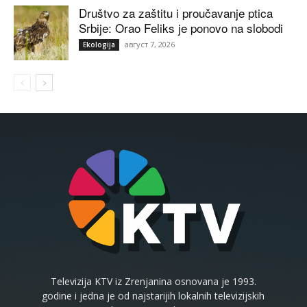
Društvo za zaštitu i proučavanje ptica
Srbije: Orao Feliks je ponovo na slobodi
август 7, 2026
Ekologija
Televizija KTV iz Zrenjanina osnovana je 1993.
godine i jedna je od najstarijih lokalnih televizijskih