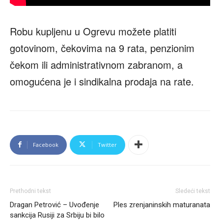
Robu kupljenu u Ogrevu možete platiti
gotovinom, čekovima na 9 rata, penzionim
čekom ili administrativnom zabranom, a
omogućena je i sindikalna prodaja na rate.
Facebook
Twitter
Prethodni tekst
Sledeći tekst
Dragan Petrović – Uvođenje
Ples zrenjaninskih maturanata
sankcija Rusiji za Srbiju bi bilo