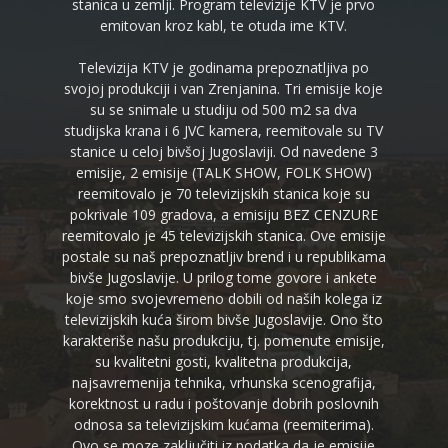
stanica u zemlji. Program televizije KTV je prvo
emitovan kroz kabl, te otuda ime KTV.
Televizija KTV je godinama prepoznatljiva po
svojoj produkciji i van Zrenjanina. Tri emisije koje
su se snimale u studiju od 500 m2 sa dva
studijska krana i 6 JVC kamera, reemitovale su TV
stanice u celoj bivšoj Jugoslaviji. Od navedene 3
emisije, 2 emisije (TALK SHOW, FOLK SHOW)
reemitovalo je 70 televizijskih stanica koje su
pokrivale 109 gradova, a emisiju BEZ CENZURE
reemitovalo je 45 televizijskih stanica. Ove emisije
postale su naš prepoznatljiv brend i u republikama
bivše Jugoslavije. U prilog tome govore i ankete
koje smo svojevremeno dobili od naših kolega iz
televizijskih kuća širom bivše Jugoslavije. Ono što
karakteriše našu produkciju, tj. pomenute emisije,
su kvalitetni gosti, kvalitetna produkcija,
najsavremenija tehnika, vrhunska scenografija,
korektnost u radu i poštovanje dobrih poslovnih
odnosa sa televizijskim kućama (reemiterima).
Ovo se moze zaključiti iz podatka da je emisije