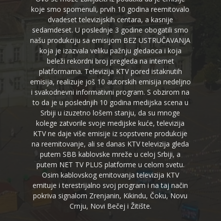
koje smo spomenuli, prvih 10 godina reemitovalo
dvadeset televizijskih centara, a kasnije
sedamdeset. U poslednje 3 godine obogatili smo
našu produkciju sa emisijom BEZ USTRUČAVANJA
koja je izazvala veliku pažnju gledaoca i koja
beleži rekordni broj pregleda na internet
platformama. Televizija KTV pored istaknutih
emisija, realizuje još 10 autorskih emisija nedeljno
i svakodnevni informativni program. S obzirom na
to da je u poslednjih 10 godina medijska scena u
Srbiji u izuzetno lošem stanju, da su mnoge
kolege zatvorile svoje medijske kuće, televizija
KTV ne daje više emisije iz sopstvene produkcije
na reemitovanje, ali se danas KTV televizija gleda
putem SBB kablovske mreže u celoj Srbiji, a
putem NET TV PLUS platforme u celom svetu.
Osim kablovskog emitovanja televizija KTV
emituje i terestrijalno svoj program i na taj način
pokriva signalom Zrenjanin, Kikindu, Čoku, Novu
Crnju, Novi Bečej i Žitište.