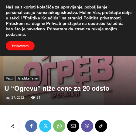
Naš sajt koristi kolačiće za upravljanje, poboljšanje i
UŽIVO
personalizaciju korisničkog iskustva. Molim Vas, pročitajte dalje
u sekciji "Politika Kolačića" na stranici
Politika privatnosti
.
Naslovna
Vesti
Gradske Teme
Pritiskom na dugme Prihvati pristajete na upotrebu kolačića
kao što je navedeno. Prihvatam da stranica rukuje mojim
podacima.
Prihvatam
Vesti
Gradske Teme
U “Ogrevu” niže cene za 20 odsto
мај 27, 2022
81