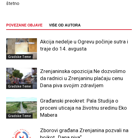
štetno
POVEZANE OBJAVE
VIŠE OD AUTORA
Akcija nedelje u Ogrevu počinje sutra i
traje do 14. avgusta
Gradske Teme
Zrenjaninska opozicija:Ne dozvolimo
da radnici u Zrenjaninu plaćaju cenu
Dana piva svojim zdravljem
Gradske Teme
Građanski preokret: Pala Studija o
proceni uticaja na životnu sredinu Eko
Mabera
Gradske Teme
Zborovi građana Zrenjanina pozvali na
bojkot „Dana piva“