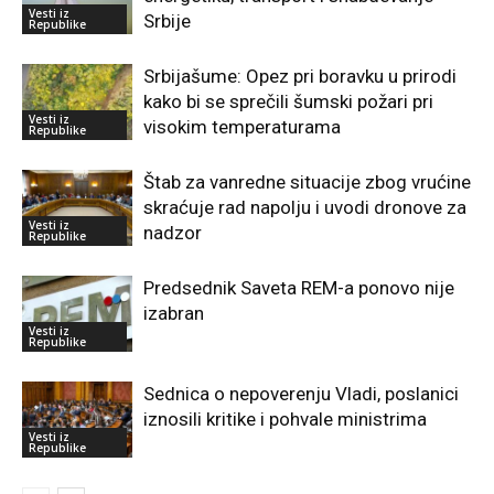
Vesti iz
Srbije
Republike
Srbijašume: Opez pri boravku u prirodi
kako bi se sprečili šumski požari pri
Vesti iz
visokim temperaturama
Republike
Štab za vanredne situacije zbog vrućine
skraćuje rad napolju i uvodi dronove za
Vesti iz
nadzor
Republike
Predsednik Saveta REM-a ponovo nije
izabran
Vesti iz
Republike
Sednica o nepoverenju Vladi, poslanici
iznosili kritike i pohvale ministrima
Vesti iz
Republike