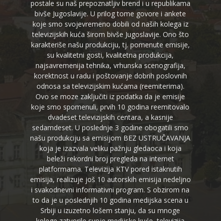
postale su naš prepoznatljiv brend i u republikama
bivše Jugoslavije. U prilog tome govore i ankete
koje smo svojevremeno dobili od naših kolega iz
televizijskih kuća širom bivše Jugoslavije. Ono što
karakteriše našu produkciju, tj. pomenute emisije,
su kvalitetni gosti, kvalitetna produkcija,
najsavremenija tehnika, vrhunska scenografija,
korektnost u radu i poštovanje dobrih poslovnih
odnosa sa televizijskim kućama (reemiterima).
Ovo se moze zaključiti iz podatka da je emisije
koje smo spomenuli, prvih 10 godina reemitovalo
dvadeset televizijskih centara, a kasnije
sedamdeset. U poslednje 3 godine obogatili smo
našu produkciju sa emisijom BEZ USTRUČAVANJA
koja je izazvala veliku pažnju gledaoca i koja
beleži rekordni broj pregleda na internet
platformama. Televizija KTV pored istaknutih
emisija, realizuje još 10 autorskih emisija nedeljno
i svakodnevni informativni program. S obzirom na
to da je u poslednjih 10 godina medijska scena u
Srbiji u izuzetno lošem stanju, da su mnoge
kolege zatvorile svoje medijske kuće, televizija