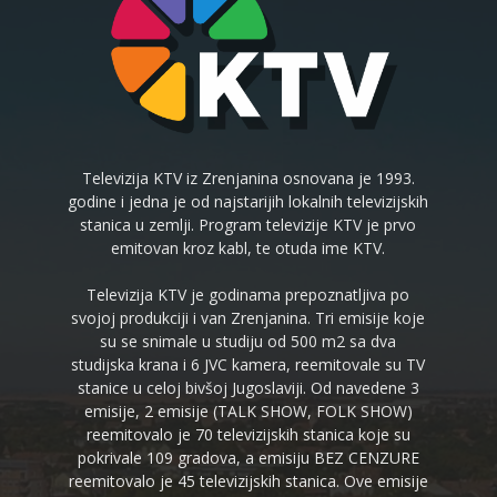
Televizija KTV iz Zrenjanina osnovana je 1993.
godine i jedna je od najstarijih lokalnih televizijskih
stanica u zemlji. Program televizije KTV je prvo
emitovan kroz kabl, te otuda ime KTV.
Televizija KTV je godinama prepoznatljiva po
svojoj produkciji i van Zrenjanina. Tri emisije koje
su se snimale u studiju od 500 m2 sa dva
studijska krana i 6 JVC kamera, reemitovale su TV
stanice u celoj bivšoj Jugoslaviji. Od navedene 3
emisije, 2 emisije (TALK SHOW, FOLK SHOW)
reemitovalo je 70 televizijskih stanica koje su
pokrivale 109 gradova, a emisiju BEZ CENZURE
reemitovalo je 45 televizijskih stanica. Ove emisije