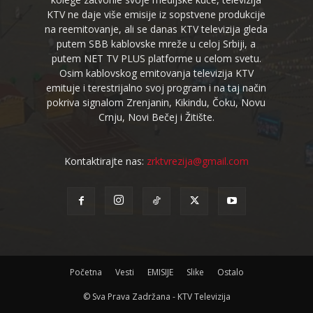
KTV ne daje više emisije iz sopstvene produkcije
na reemitovanje, ali se danas KTV televizija gleda
putem SBB kablovske mreže u celoj Srbiji, a
putem NET TV PLUS platforme u celom svetu.
Osim kablovskog emitovanja televizija KTV
emituje i terestrijalno svoj program i na taj način
pokriva signalom Zrenjanin, Kikindu, Čoku, Novu
Crnju, Novi Bečej i Žitište.
Kontaktirajte nas:
zrktvrezija@gmail.com
Početna
Vesti
EMISIJE
Slike
Ostalo
© Sva Prava Zadržana - KTV Televizija