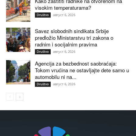
Kako zaštititi radnike na otvorenom na
visokim temperaturama?
август 6, 2026
Društvo
Savez slobodnih sindikata Srbije
predložio Ministarstvu tri zakona o
radnim i socijalnim pravima
август 6, 2026
Društvo
Agencija za bezbednost saobraćaja:
Tokom vrućina ne ostavljajte dete samo u
automobilu ni na...
август 6, 2026
Društvo