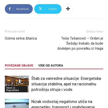
Facebook
Twitter
Prethodni tekst
Sledeći tekst
Ozima setva žitarica
Teša Tešanović – Orden je
Šešelju trebalo da bude
dodeljen po povratku iz Haga
POVEZANE OBJAVE
VIŠE OD AUTORA
Štab za vanredne situacije: Energetska
situacija stabilna, apel na racionalnu
Vesti iz
potrošnju struje i vode
Republike
Nizak vodostaj negativno utiče na
energetiku, transport i snabdevanje