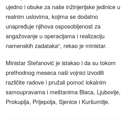
ujedno i obuke za naše inžinjerijske jedinice u
realnim uslovima, kojima se dodatno
unapređuje njihova osposobljenost za
angažovanje u operacijama i realizaciju
namenskih zadataka“, rekao je ministar.
Ministar Stefanović je istakao i da su tokom
prethodnog meseca naši vojnici izvodili
različite radove i pružali pomoć lokalnim
samoupravama i meštanima Blaca, Ljubovije,
Prokuplja, Prijepolja, Sjenice i Kuršumlije.