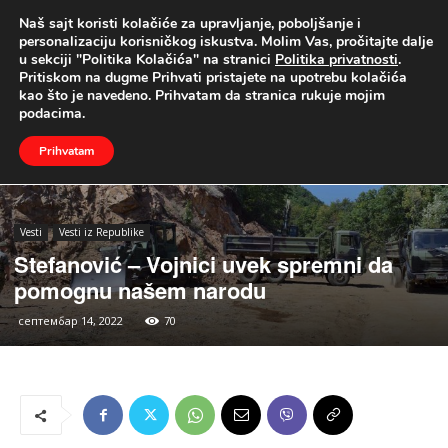
Naš sajt koristi kolačiće za upravljanje, poboljšanje i
UŽIVO
personalizaciju korisničkog iskustva. Molim Vas, pročitajte dalje
u sekciji "Politika Kolačića" na stranici
Politika privatnosti
.
Naslovna
Vesti
Vesti iz Republike
Pritiskom na dugme Prihvati pristajete na upotrebu kolačića
kao što je navedeno. Prihvatam da stranica rukuje mojim
podacima.
Prihvatam
Vesti
Vesti iz Republike
Stefanović – Vojnici uvek spremni da
pomognu našem narodu
септембар 14, 2022
70