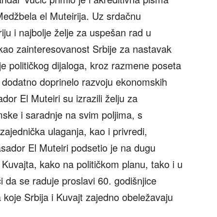
džbela el Muteirija. Uz srdačnu
ju i najbolje želje za uspešan rad u
kao zainteresovanost Srbije za nastavak
je političkog dijaloga, kroz razmene poseta
i dodatno doprinelo razvoju ekonomskih
r El Muteiri su izrazili želju za
e i saradnje na svim poljima, s
zajednička ulaganja, kao i privredi,
asador El Muteiri podsetio je na dugu
 i Kuvajta, kako na političkom planu, tako i u
 da se raduje proslavi 60. godišnjice
 koje Srbija i Kuvajt zajedno obeležavaju