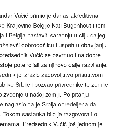
ndar Vučić primio je danas akreditivna
Kraljevine Belgije Kati Bugenhout i tom
a i Belgija nastaviti saradnju u cilju daljeg
želevši dobrodošlicu i uspeh u obavljanju
redsednik Vučić se osvrnuo i na dobre
toje potencijali za njihovo dalje razvijanje,
ednik je izrazio zadovoljstvo prisustvom
ublike Srbije i pozvao privrednike te zemlje
oizvodnje u našoj zemlji. Po pitanju
e naglasio da je Srbija opredeljena da
Tokom sastanka bilo je razgovora i o
m temama. Predsednik Vučić još jednom je