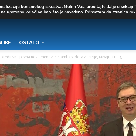
onalizaciju korisničkog iskustva. Molim Vas, pročitajte dalje u sekciji 
te na upotrebu kolačića kao što je navedeno. Prihvatam da stranica r
SLIKE
OSTALO
 akreditivna pisma novoimenovanih ambasadora Austrije, Kuvajta i Belgije