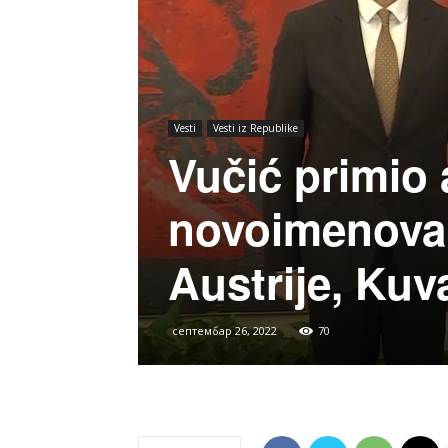
Vesti
Vesti iz Republike
Vučić primio 
novoimenova
Austrije, Kuva
септембар 26, 2022
70