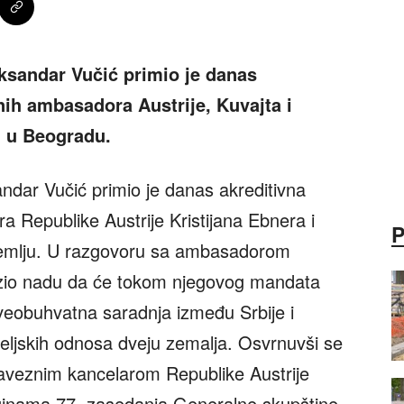
ksandar Vučić primio je danas
ih ambasadora Austrije, Kuvajta i
d u Beogradu.
ndar Vučić primio je danas akreditivna
Republike Austrije Kristijana Ebnera i
zemlju. U razgovoru sa ambasadorom
azio nadu da će tokom njegovog mandata
sveobuhvatna saradnja između Srbije i
ijateljskih odnosa dveju zemalja. Osvrnuvši se
aveznim kancelarom Republike Austrije
nama 77. zasedanja Generalne skupštine