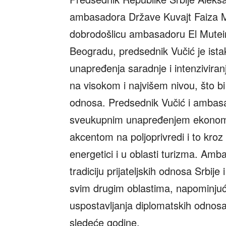
ambasadora Države Kuvajt Faiza Me
dobrodošlicu ambasadoru El Muteiri
Beogradu, predsednik Vučić je ista
unapređenja saradnje i intenziviran
na visokom i najvišem nivou, što b
odnosa. Predsednik Vučić i ambasado
sveukupnim unapređenjem ekonomsk
akcentom na poljoprivredi i to kroz 
energetici i u oblasti turizma. Amb
tradiciju prijateljskih odnosa Srbije
svim drugim oblastima, napominjući
uspostavljanja diplomatskih odnosa
sledeće godine.