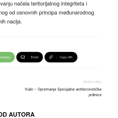
anju načela teritorijalnog integriteta i
ednog od osnovnih principa međunarodnog
ih nacija.
atsApp
Email
Copy URL
Sledeći tekst
Vulin – Opremanje Specijalne antiterorističke
jedinice
 OD AUTORA