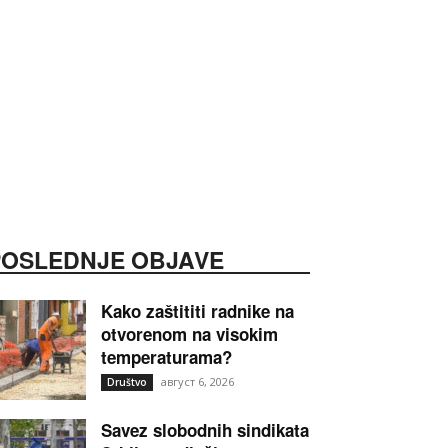
POSLEDNJE OBJAVE
Kako zaštititi radnike na
otvorenom na visokim
temperaturama?
август 6, 2026
Društvo
Savez slobodnih sindikata