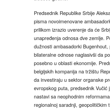
Predsednik Republike Srbije Aleksa
pisma novoimenovane ambasadorke 
prilikom izrazio uverenje da će Srbij
unapređenja odnosa dve zemlje. Po
dužnosti ambasadorki Bugenhout, p
bilateralne odnose naglasivši da pos
posebno u oblasti ekonomije. Preds
belgijskih kompanija na tržištu Rep
da investiraju u sektor organske pr
evropskog puta, predsednik Vučić j
nastavi sa neophodnim reformama. 
regionalnoj saradnji, geopolitički