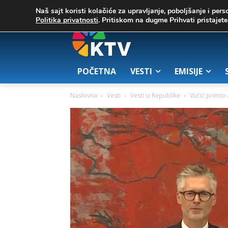
C
07. август 2026.
23.5
Zrenjanin
Naš sajt koristi kolačiće za upravljanje, poboljšanje i pers
Politika privatnosti
. Pritiskom na dugme Prihvati pristaje
POČETNA
VESTI
EMISIJE
Naslovna
Vesti
Vesti iz Republike
Vučić primio