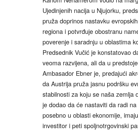
Ujedinjenih nacija u Njujorku, preds
pruža doprinos nastavku evropskih i
regiona i potvrđuje obostranu na
poverenje i saradnju u oblastima k
Predsednik Vučić je konstatovao da
veoma razvijena, ali da u predstoj
Ambasador Ebner je, predajući akr
da Austrija pruža jasnu podršku evro
stabilnosti za koju se naša zemlj
je dodao da će nastaviti da radi na
posebno u oblasti ekonomije, imajući
investitor i peti spoljnotrgovinski p