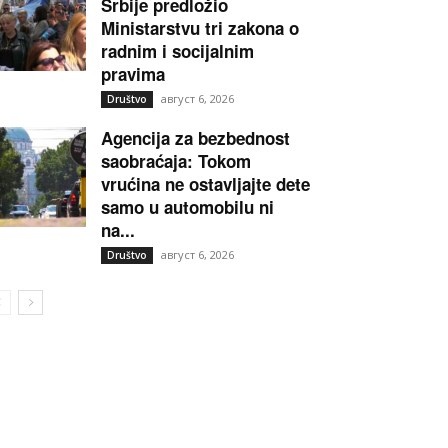
Srbije predložio
Ministarstvu tri zakona o
radnim i socijalnim
pravima
август 6, 2026
Društvo
Agencija za bezbednost
saobraćaja: Tokom
vrućina ne ostavljajte dete
samo u automobilu ni
na...
август 6, 2026
Društvo