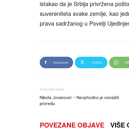
istakao da je Srbija privržena poštov
suvereniteta svake zemlje, kao j
prava sadržanog u Povelji Ujedinjen
Facebook
Twitter
Wh
Prethodni tekst
Nikola Jovanović – Neophodno je osnažiti
privredu
POVEZANE OBJAVE
VIŠE