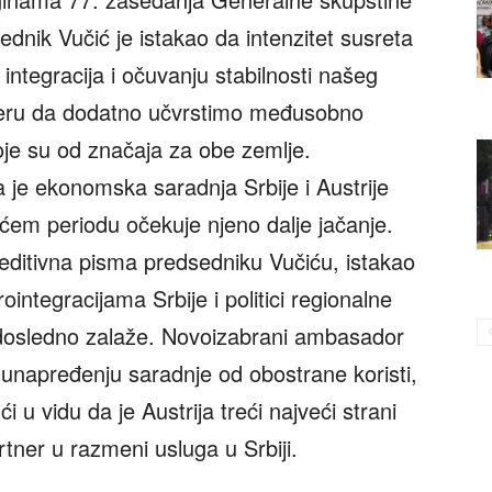
ednik Vučić je istakao da intenzitet susreta
ntegracija i očuvanju stabilnosti našeg
meru da dodatno učvrstimo međusobno
oje su od značaja za obe zemlje.
 je ekonomska saradnja Srbije i Austrije
ećem periodu očekuje njeno dalje jačanje.
editivna pisma predsedniku Vučiću, istakao
integracijama Srbije i politici regionalne
a dosledno zalaže. Novoizabrani ambasador
 unapređenju saradnje od obostrane koristi,
 u vidu da je Austrija treći najveći strani
artner u razmeni usluga u Srbiji.