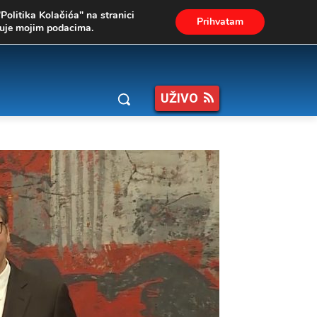
"Politika Kolačića" na stranici
Prihvatam
ukuje mojim podacima.
UŽIVO