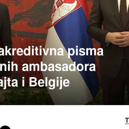
akreditivna pisma
nih ambasadora
jta i Belgije
T