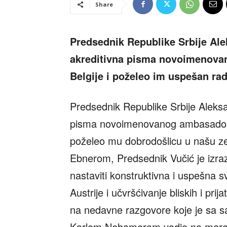
Share
Predsednik Republike Srbije Ale
akreditivna pisma novoimenovan
Belgije i poželeo im uspešan ra
Predsednik Republike Srbije Aleksa
pisma novoimenovanog ambasadora 
poželeo mu dobrodošlicu u našu 
Ebnerom, Predsednik Vučić je izr
nastaviti konstruktivna i uspešna 
Austrije i učvršćivanje bliskih i pr
na nedavne razgovore koje je sa s
Karlom Nehamerom vodio na margi