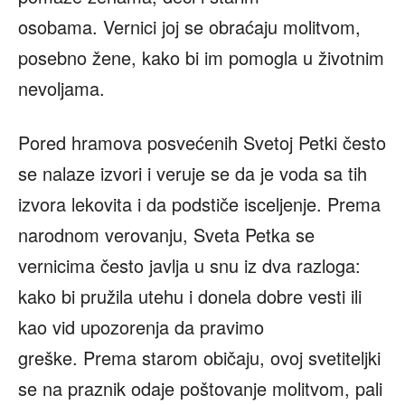
osobama. Vernici joj se obraćaju molitvom,
posebno žene, kako bi im pomogla u životnim
nevoljama.
Pored hramova posvećenih Svetoj Petki često
se nalaze izvori i veruje se da je voda sa tih
izvora lekovita i da podstiče isceljenje. Prema
narodnom verovanju, Sveta Petka se
vernicima često javlja u snu iz dva razloga:
kako bi pružila utehu i donela dobre vesti ili
kao vid upozorenja da pravimo
greške. Prema starom običaju, ovoj svetiteljki
se na praznik odaje poštovanje molitvom, pali