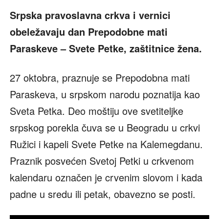
Srpska pravoslavna crkva i vernici
obeležavaju dan Prepodobne mati
Paraskeve – Svete Petke, zaštitnice žena.
27 oktobra, praznuje se Prepodobna mati
Paraskeva, u srpskom narodu poznatija kao
Sveta Petka. Deo moštiju ove svetiteljke
srpskog porekla čuva se u Beogradu u crkvi
Ružici i kapeli Svete Petke na Kalemegdanu.
Praznik posvećen Svetoj Petki u crkvenom
kalendaru označen je crvenim slovom i kada
padne u sredu ili petak, obavezno se posti.