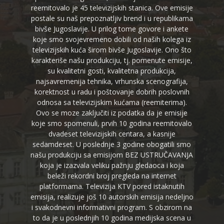
reemitovalo je 45 televizijskih stanica. Ove emisije
postale su naš prepoznatljiv brend i u republikama
bivše Jugoslavije. U prilog tome govore i ankete
koje smo svojevremeno dobili od naših kolega iz
televizijskih kuća širom bivše Jugoslavije. Ono što
karakteriše našu produkciju, tj. pomenute emisije,
su kvalitetni gosti, kvalitetna produkcija,
najsavremenija tehnika, vrhunska scenografija,
korektnost u radu i poštovanje dobrih poslovnih
odnosa sa televizijskim kućama (reemiterima).
Ovo se moze zaključiti iz podatka da je emisije
koje smo spomenuli, prvih 10 godina reemitovalo
dvadeset televizijskih centara, a kasnije
sedamdeset. U poslednje 3 godine obogatili smo
našu produkciju sa emisijom BEZ USTRUČAVANJA
koja je izazvala veliku pažnju gledaoca i koja
beleži rekordni broj pregleda na internet
platformama. Televizija KTV pored istaknutih
emisija, realizuje još 10 autorskih emisija nedeljno
i svakodnevni informativni program. S obzirom na
to da je u poslednjih 10 godina medijska scena u