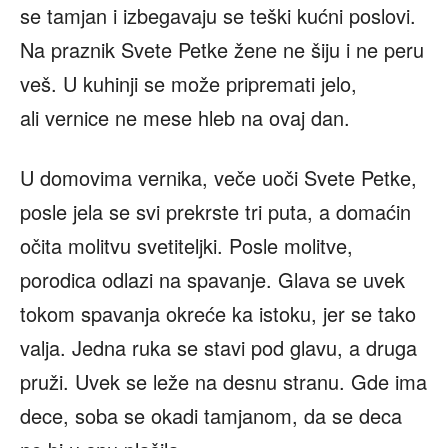
se tamjan i izbegavaju se teški kućni poslovi.
Na praznik Svete Petke žene ne šiju i ne peru
veš. U kuhinji se može pripremati jelo,
ali vernice ne mese hleb na ovaj dan.
U domovima vernika, veče uoči Svete Petke,
posle jela se svi prekrste tri puta, a domaćin
očita molitvu svetiteljki. Posle molitve,
porodica odlazi na spavanje. Glava se uvek
tokom spavanja okreće ka istoku, jer se tako
valja. Jedna ruka se stavi pod glavu, a druga
pruži. Uvek se leže na desnu stranu. Gde ima
dece, soba se okadi tamjanom, da se deca