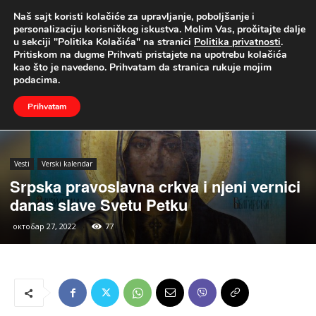
Naš sajt koristi kolačiće za upravljanje, poboljšanje i
UŽIVO
personalizaciju korisničkog iskustva. Molim Vas, pročitajte dalje
u sekciji "Politika Kolačića" na stranici
Politika privatnosti
.
Naslovna
Vesti
Verski kalendar
Pritiskom na dugme Prihvati pristajete na upotrebu kolačića
kao što je navedeno. Prihvatam da stranica rukuje mojim
podacima.
Prihvatam
Vesti
Verski kalendar
Srpska pravoslavna crkva i njeni vernici
danas slave Svetu Petku
октобар 27, 2022
77