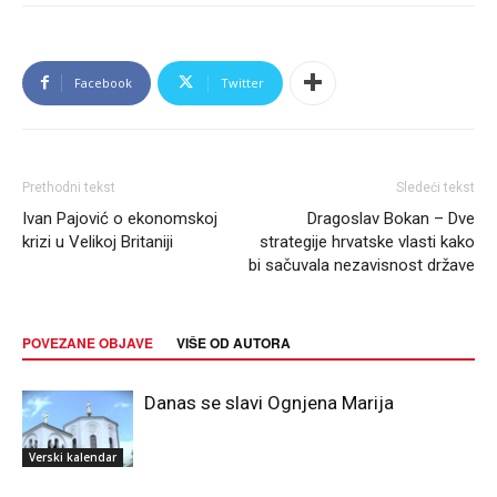
Facebook
Twitter
Prethodni tekst
Sledeći tekst
Ivan Pajović o ekonomskoj
Dragoslav Bokan – Dve
krizi u Velikoj Britaniji
strategije hrvatske vlasti kako
bi sačuvala nezavisnost države
POVEZANE OBJAVE
VIŠE OD AUTORA
Danas se slavi Ognjena Marija
Verski kalendar