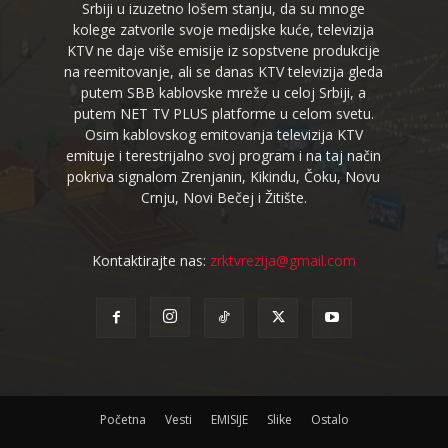
Srbiji u izuzetno lošem stanju, da su mnoge
kolege zatvorile svoje medijske kuće, televizija
KTV ne daje više emisije iz sopstvene produkcije
na reemitovanje, ali se danas KTV televizija gleda
putem SBB kablovske mreže u celoj Srbiji, a
putem NET TV PLUS platforme u celom svetu.
Osim kablovskog emitovanja televizija KTV
emituje i terestrijalno svoj program i na taj način
pokriva signalom Zrenjanin, Kikindu, Čoku, Novu
Crnju, Novi Bečej i Žitište.
Kontaktirajte nas:
zrktvrezija@gmail.com
Početna
Vesti
EMISIJE
Slike
Ostalo