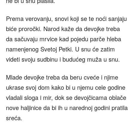
ne bi u snu plašila.
Prema verovanju, snovi koji se te noći sanjaju
biće proročki. Narod kaže da devojke treba
da sačuvaju mrvice kad pojedu parče hleba
namenjenog Svetoj Petki. U snu će zatim
videti svoju sudbinu i budućeg muža u snu.
Mlade devojke treba da beru cveće i njime
ukrase svoj dom kako bi u njemu cele godine
vladali sloga i mir, dok se devojčicama oblače
nove haljinice da bi ih u narednoj godini pratila
sreća.