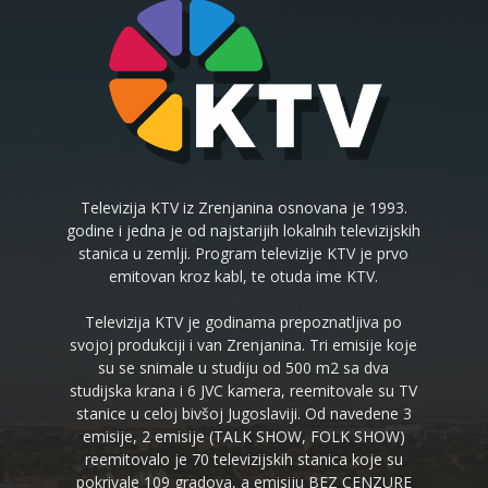
Televizija KTV iz Zrenjanina osnovana je 1993.
godine i jedna je od najstarijih lokalnih televizijskih
stanica u zemlji. Program televizije KTV je prvo
emitovan kroz kabl, te otuda ime KTV.
Televizija KTV je godinama prepoznatljiva po
svojoj produkciji i van Zrenjanina. Tri emisije koje
su se snimale u studiju od 500 m2 sa dva
studijska krana i 6 JVC kamera, reemitovale su TV
stanice u celoj bivšoj Jugoslaviji. Od navedene 3
emisije, 2 emisije (TALK SHOW, FOLK SHOW)
reemitovalo je 70 televizijskih stanica koje su
pokrivale 109 gradova, a emisiju BEZ CENZURE