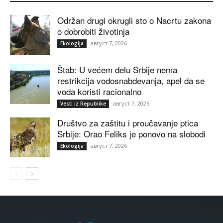
Održan drugi okrugli sto o Nacrtu zakona
o dobrobiti životinja
август 7, 2026
Ekologija
Štab: U većem delu Srbije nema
restrikcija vodosnabdevanja, apel da se
voda koristi racionalno
август 7, 2026
Vesti iz Republike
Društvo za zaštitu i proučavanje ptica
Srbije: Orao Feliks je ponovo na slobodi
август 7, 2026
Ekologija