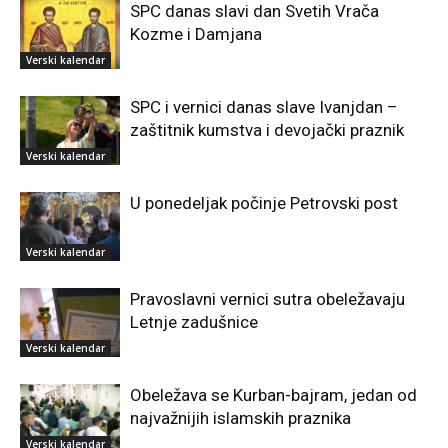
SPC danas slavi dan Svetih Vrača
Kozme i Damjana
Verski kalendar
SPC i vernici danas slave Ivanjdan –
zaštitnik kumstva i devojački praznik
Verski kalendar
U ponedeljak počinje Petrovski post
Verski kalendar
Pravoslavni vernici sutra obeležavaju
Letnje zadušnice
Verski kalendar
Obeležava se Kurban-bajram, jedan od
najvažnijih islamskih praznika
Verski kalendar