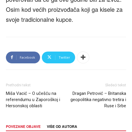
Osim kod većih proizvođača koji ga kisele za
svoje tradicionalne kupce.
Facebook
Twitter
Prethodni tekst
Sledeći tekst
Miša Vacić – O učešću na
Dragan Petrović – Britanska
referendumu u Zaporoškoj i
geopolitika negativno tretira i
Hersonskoj oblasti
Ruse i Srbe
POVEZANE OBJAVE
VIŠE OD AUTORA