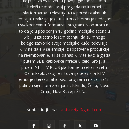
koja je izazvala veliku pažnju gledaoca i koja
beleži rekordni broj pregleda na internet
platformama. Televizija KTV pored istaknutih
emisija, realizuje još 10 autorskih emisija nedeljno
i svakodnevni informativni program. S obzirom na
to da je u poslednjih 10 godina medijska scena u
Srbiji u izuzetno lošem stanju, da su mnoge
kolege zatvorile svoje medijske kuće, televizija
KTV ne daje više emisije iz sopstvene produkcije
na reemitovanje, ali se danas KTV televizija gleda
putem SBB kablovske mreže u celoj Srbiji, a
putem NET TV PLUS platforme u celom svetu.
Osim kablovskog emitovanja televizija KTV
emituje i terestrijalno svoj program i na taj način
pokriva signalom Zrenjanin, Kikindu, Čoku, Novu
Crnju, Novi Bečej i Žitište.
Kontaktirajte nas:
zrktvrezija@gmail.com