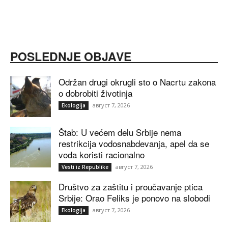
POSLEDNJE OBJAVE
Održan drugi okrugli sto o Nacrtu zakona
o dobrobiti životinja
август 7, 2026
Ekologija
Štab: U većem delu Srbije nema
restrikcija vodosnabdevanja, apel da se
voda koristi racionalno
август 7, 2026
Vesti iz Republike
Društvo za zaštitu i proučavanje ptica
Srbije: Orao Feliks je ponovo na slobodi
август 7, 2026
Ekologija