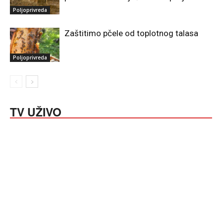
Poljoprivreda
Zaštitimo pčele od toplotnog talasa
Poljoprivreda
TV UŽIVO