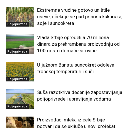
Ekstremne vrućine gotovo uništile
useve, očekuje se pad prinosa kukuruza,
soje i suncokreta
Poljoprivreda
Vlada Srbije opredelila 70 miliona
dinara za prehrambenu proizvodnju od
100 odsto domaće sirovine
Poljoprivreda
U južnom Banatu suncokret odoleva
tropskoj temperaturi i suši
Poljoprivreda
Suša razotkriva decenije zapostavljanja
poljoprivrede i upravljanja vodama
Poljoprivreda
Proizvođači mleka iz cele Srbije
pozvani da se uključe u novi projekat