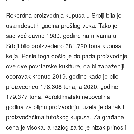
Rekordna proizvodnja kupusa u Srbiji bila je
osamdesetih godina prošlog veka. Tako je
sad već davne 1980. godine na njivama u
Srbiji bilo proizvedeno 381.720 tona kupusa i
kelja. Posle toga došlo je do pada proizvodnje
ove dve povrtarske kuklture, da bi zapaženiji
oporavak krenuo 2019. godine kada je bilo
proizvedneo 178.308 tona, a 2020. godine
179.377 tona. Agroklimatski nepovolјna
godina za bilјnu proizvodnju, uzela je danak i
proizvođačima futoškog kupusa. Za građane
cena je visoka, a razlog za to je nizak prinos i