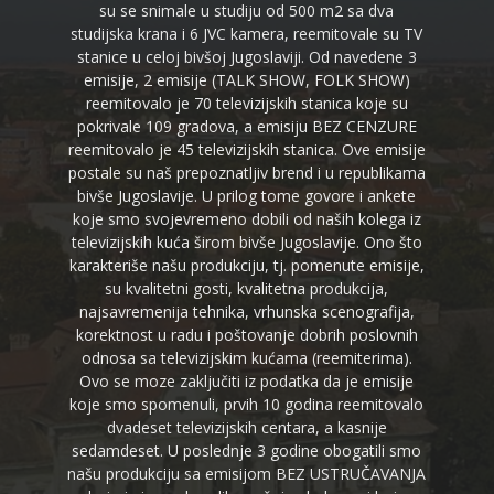
su se snimale u studiju od 500 m2 sa dva
studijska krana i 6 JVC kamera, reemitovale su TV
stanice u celoj bivšoj Jugoslaviji. Od navedene 3
emisije, 2 emisije (TALK SHOW, FOLK SHOW)
reemitovalo je 70 televizijskih stanica koje su
pokrivale 109 gradova, a emisiju BEZ CENZURE
reemitovalo je 45 televizijskih stanica. Ove emisije
postale su naš prepoznatljiv brend i u republikama
bivše Jugoslavije. U prilog tome govore i ankete
koje smo svojevremeno dobili od naših kolega iz
televizijskih kuća širom bivše Jugoslavije. Ono što
karakteriše našu produkciju, tj. pomenute emisije,
su kvalitetni gosti, kvalitetna produkcija,
najsavremenija tehnika, vrhunska scenografija,
korektnost u radu i poštovanje dobrih poslovnih
odnosa sa televizijskim kućama (reemiterima).
Ovo se moze zaključiti iz podatka da je emisije
koje smo spomenuli, prvih 10 godina reemitovalo
dvadeset televizijskih centara, a kasnije
sedamdeset. U poslednje 3 godine obogatili smo
našu produkciju sa emisijom BEZ USTRUČAVANJA