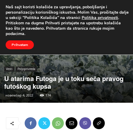
Naš sajt koristi kolačiće za upravljanje, poboljšanje i
UŽIVO
personalizaciju korisničkog iskustva. Molim Vas, pročitajte dalje
u sekciji "Politika Kolačića" na stranici
Politika privatnosti
.
Naslovna
Vesti
Poljoprivreda
Pritiskom na dugme Prihvati pristajete na upotrebu kolačića
kao što je navedeno. Prihvatam da stranica rukuje mojim
podacima.
Prihvatam
Vesti
Poljoprivreda
U atarima Futoga je u toku seča pravog
futoškog kupsa
новембар 4, 2022
174