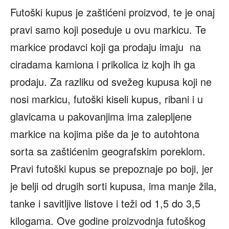
Futoški kupus je zaštićeni proizvod, te je onaj
pravi samo koji poseduje u ovu markicu. Te
markice prodavci koji ga prodaju imaju na
ciradama kamiona i prikolica iz kojh ih ga
prodaju. Za razliku od svežeg kupusa koji ne
nosi markicu, futoški kiseli kupus, ribani i u
glavicama u pakovanjima ima zalepljene
markice na kojima piše da je to autohtona
sorta sa zaštićenim geografskim poreklom.
Pravi futoški kupus se prepoznaje po boji, jer
je belji od drugih sorti kupusa, ima manje žila,
tanke i savitljive listove i teži od 1,5 do 3,5
kilogama. Ove godine proizvodnja futoškog