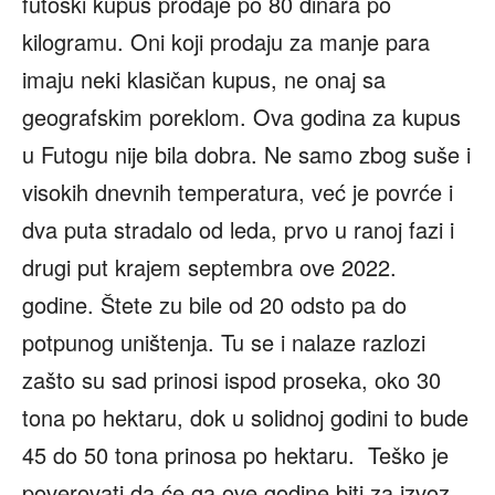
futoški kupus prodaje po 80 dinara po
kilogramu. Oni koji prodaju za manje para
imaju neki klasičan kupus, ne onaj sa
geografskim poreklom. Ova godina za kupus
u Futogu nije bila dobra. Ne samo zbog suše i
visokih dnevnih temperatura, već je povrće i
dva puta stradalo od leda, prvo u ranoj fazi i
drugi put krajem septembra ove 2022.
godine. Štete zu bile od 20 odsto pa do
potpunog uništenja. Tu se i nalaze razlozi
zašto su sad prinosi ispod proseka, oko 30
tona po hektaru, dok u solidnoj godini to bude
45 do 50 tona prinosa po hektaru. Teško je
poverovati da će ga ove godine biti za izvoz.