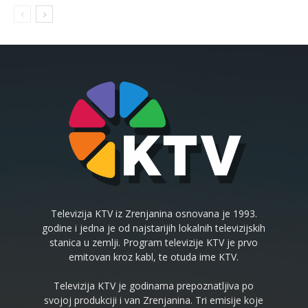
Televizija KTV iz Zrenjanina osnovana je 1993.
godine i jedna je od najstarijih lokalnih televizijskih
stanica u zemlji. Program televizije KTV je prvo
emitovan kroz kabl, te otuda ime KTV.
Televizija KTV je godinama prepoznatljiva po
svojoj produkciji i van Zrenjanina. Tri emisije koje