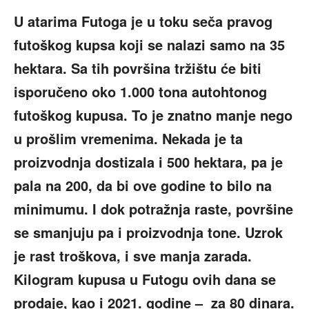
U atarima Futoga je u toku seča pravog
futoškog kupsa koji se nalazi samo na 35
hektara. Sa tih površina tržištu će biti
isporučeno oko 1.000 tona autohtonog
futoškog kupusa. To je znatno manje nego
u prošlim vremenima. Nekada je ta
proizvodnja dostizala i 500 hektara, pa je
pala na 200, da bi ove godine to bilo na
minimumu. I dok potražnja raste, površine
se smanjuju pa i proizvodnja tone. Uzrok
je rast troškova, i sve manja zarada.
Kilogram kupusa u Futogu ovih dana se
prodaje, kao i 2021. godine – za 80 dinara.