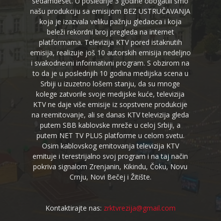
sedamdeset. U poslednje 3 godine obogatili smo
našu produkciju sa emisijom BEZ USTRUČAVANJA
koja je izazvala veliku pažnju gledaoca i koja
beleži rekordni broj pregleda na internet
platformama. Televizija KTV pored istaknutih
emisija, realizuje još 10 autorskih emisija nedeljno
i svakodnevni informativni program. S obzirom na
to da je u poslednjih 10 godina medijska scena u
Srbiji u izuzetno lošem stanju, da su mnoge
kolege zatvorile svoje medijske kuće, televizija
KTV ne daje više emisije iz sopstvene produkcije
na reemitovanje, ali se danas KTV televizija gleda
putem SBB kablovske mreže u celoj Srbiji, a
putem NET TV PLUS platforme u celom svetu.
Osim kablovskog emitovanja televizija KTV
emituje i terestrijalno svoj program i na taj način
pokriva signalom Zrenjanin, Kikindu, Čoku, Novu
Crnju, Novi Bečej i Žitište.
Kontaktirajte nas:
zrktvrezija@gmail.com