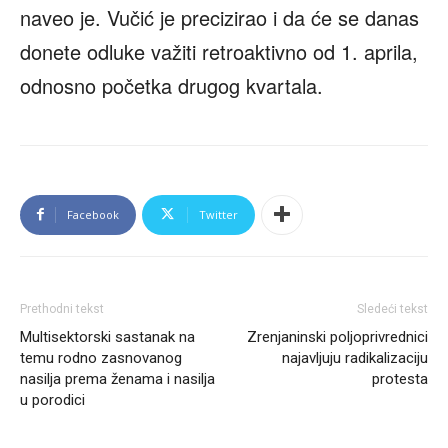
naveo je. Vučić je precizirao i da će se danas
donete odluke važiti retroaktivno od 1. aprila,
odnosno početka drugog kvartala.
Facebook
Twitter
Prethodni tekst
Sledeći tekst
Multisektorski sastanak na
Zrenjaninski poljoprivrednici
temu rodno zasnovanog
najavljuju radikalizaciju
nasilja prema ženama i nasilja
protesta
u porodici