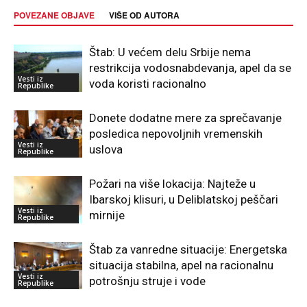
POVEZANE OBJAVE
VIŠE OD AUTORA
Štab: U većem delu Srbije nema
restrikcija vodosnabdevanja, apel da se
Vesti iz
voda koristi racionalno
Republike
Donete dodatne mere za sprečavanje
posledica nepovoljnih vremenskih
Vesti iz
uslova
Republike
Požari na više lokacija: Najteže u
Ibarskoj klisuri, u Deliblatskoj peščari
Vesti iz
mirnije
Republike
Štab za vanredne situacije: Energetska
situacija stabilna, apel na racionalnu
Vesti iz
potrošnju struje i vode
Republike