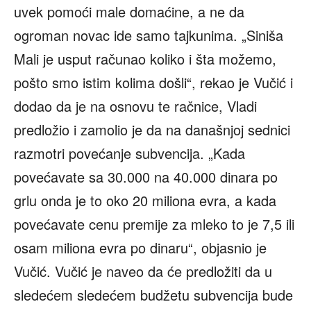
uvek pomoći male domaćine, a ne da
ogroman novac ide samo tajkunima. „Siniša
Mali je usput računao koliko i šta možemo,
pošto smo istim kolima došli“, rekao je Vučić i
dodao da je na osnovu te račnice, Vladi
predložio i zamolio je da na današnjoj sednici
razmotri povećanje subvencija. „Kada
povećavate sa 30.000 na 40.000 dinara po
grlu onda je to oko 20 miliona evra, a kada
povećavate cenu premije za mleko to je 7,5 ili
osam miliona evra po dinaru“, objasnio je
Vučić. Vučić je naveo da će predložiti da u
sledećem sledećem budžetu subvencija bude