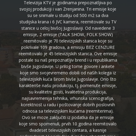
Televizija KTV je godinama prepoznatljiva po
svojoj produkciji i van Zrenjanina. Tri emisije koje
su se snimale u studiju od 500 m2 sa dva
studijska krana i 6 JVC kamera, reemitovale su TV
stanice u celoj bivšoj Jugoslaviji. Od navedene 3
emisije, 2 emisije (TALK SHOW, FOLK SHOW)
reemitovalo je 70 televizijskih stanica koje su
pokrivale 109 gradova, a emisiju BEZ CENZURE
reemitovalo je 45 televizijskih stanica. Ove emisije
postale su naš prepoznatljiv brend i u republikama
bivše Jugoslavije. U prilog tome govore i ankete
koje smo svojevremeno dobili od naših kolega iz
televizijskih kuća širom bivše Jugoslavije. Ono što
karakteriše našu produkciju, tj. pomenute emisije,
su kvalitetni gosti, kvalitetna produkcija,
najsavremenija tehnika, vrhunska scenografija,
korektnost u radu i poštovanje dobrih poslovnih
odnosa sa televizijskim kućama (reemiterima).
Ovo se moze zaključiti iz podatka da je emisije
koje smo spomenuli, prvih 10 godina reemitovalo
dvadeset televizijskih centara, a kasnije