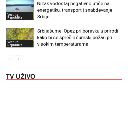
Nizak vodostaj negativno utiče na
energetiku, transport i snabdevanje
Vesti iz
Srbije
Republike
Srbijašume: Opez pri boravku u prirodi
kako bi se sprečili šumski požari pri
Vesti iz
visokim temperaturama
Republike
TV UŽIVO