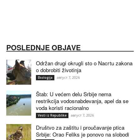
POSLEDNJE OBJAVE
Održan drugi okrugli sto o Nacrtu zakona
o dobrobiti životinja
август 7, 2026
Ekologija
Štab: U većem delu Srbije nema
restrikcija vodosnabdevanja, apel da se
voda koristi racionalno
август 7, 2026
Vesti iz Republike
Društvo za zaštitu i proučavanje ptica
Srbije: Orao Feliks je ponovo na slobodi