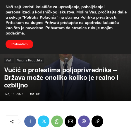
Naš sajt koristi kolačiće za upravljanje, poboljšanje i
UŽIVO
personalizaciju korisničkog iskustva. Molim Vas, pročitajte dalje
u sekciji "Politika Kolačića" na stranici
Politika privatnosti
.
Naslovna
Vesti
Vesti iz Republike
Pritiskom na dugme Prihvati pristajete na upotrebu kolačića
kao što je navedeno. Prihvatam da stranica rukuje mojim
podacima.
Prihvatam
Vesti
Vesti iz Republike
Vučić o protestima poljoprivrednika –
Država može onoliko koliko je realno i
ozbiljno
мај 18, 2023
108