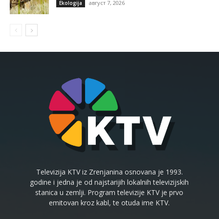
август 7, 2026
Ekologija
Televizija KTV iz Zrenjanina osnovana je 1993.
godine i jedna je od najstarijih lokalnih televizijskih
stanica u zemlji. Program televizije KTV je prvo
emitovan kroz kabl, te otuda ime KTV.