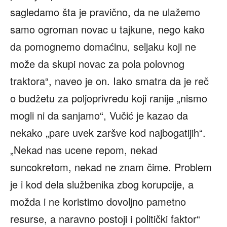
sagledamo šta je pravično, da ne ulažemo
samo ogroman novac u tajkune, nego kako
da pomognemo domaćinu, seljaku koji ne
može da skupi novac za pola polovnog
traktora“, naveo je on. Iako smatra da je reč
o budžetu za poljoprivredu koji ranije „nismo
mogli ni da sanjamo“, Vučić je kazao da
nekako „pare uvek zaršve kod najbogatijih“.
„Nekad nas ucene repom, nekad
suncokretom, nekad ne znam čime. Problem
je i kod dela službenika zbog korupcije, a
možda i ne koristimo dovoljno pametno
resurse, a naravno postoji i politički faktor“