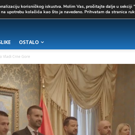
onalizaciju korisničkog iskustva. Molim Vas, pročitajte dalje u sekciji 
te na upotrebu kolačića kao što je navedeno. Prihvatam da stranica r
SLIKE
OSTALO
 o Vladi Crne Gore