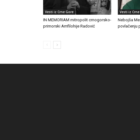
Vesti iz Crne Gore
Vesti iz Crn
IN MEMORIAM mitropolit crnogorsko-
Nebojša Med
primorski Amfilohije Radović
povlačenju 