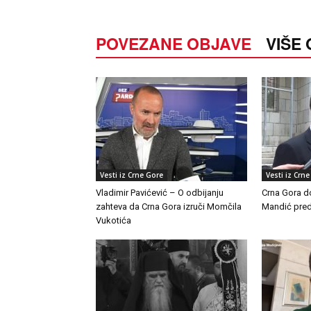
POVEZANE OBJAVE
VIŠE
Vesti iz Crne Gore
Vesti iz Crn
Vladimir Pavićević – O odbijanju
Crna Gora do
zahteva da Crna Gora izruči Momčila
Mandić pred
Vukotića