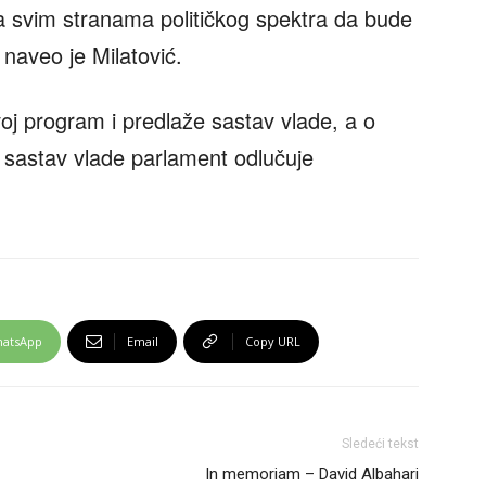
na svim stranama političkog spektra da bude
, naveo je Milatović.
j program i predlaže sastav vlade, a o
sastav vlade parlament odlučuje
atsApp
Email
Copy URL
Sledeći tekst
In memoriam – David Albahari