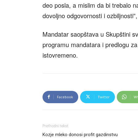
deo posla, a mislim da bi trebalo 
dovoljno odgovornosti i ozbiljnosti”
Mandatar saopštava u Skupštini svo
programu mandatara i predlogu za 
istovremeno.
Facebook
Twitter
Wh
Prethodni tekst
Kozje mleko donosi profit gazdinstvu