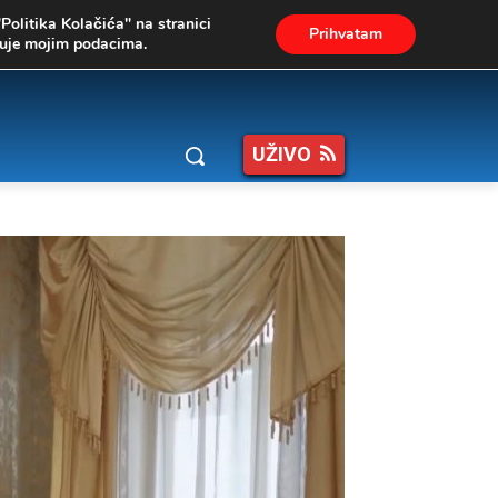
"Politika Kolačića" na stranici
Prihvatam
ukuje mojim podacima.
UŽIVO