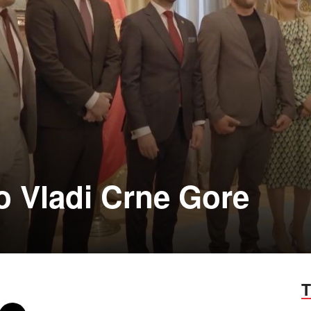
o Vladi Crne Gore
T