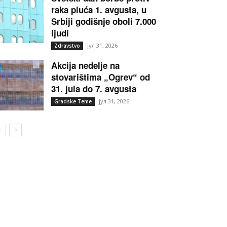
raka pluća 1. avgusta, u
Srbiji godišnje oboli 7.000
ljudi
јул 31, 2026
Zdravstvo
Akcija nedelje na
stovarištima „Ogrev“ od
31. jula do 7. avgusta
јул 31, 2026
Gradske Teme