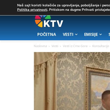
C
03. август 2026.
23.7
Zrenjanin
Naš sajt koristi kolačiće za upravljanje, poboljšanje i pers
Politika privatnosti
. Pritiskom na dugme Prihvati pristaje
POČETNA
VESTI
EMISIJE
Naslovna
Vesti
Vesti iz Crne Gore
Konsultacije