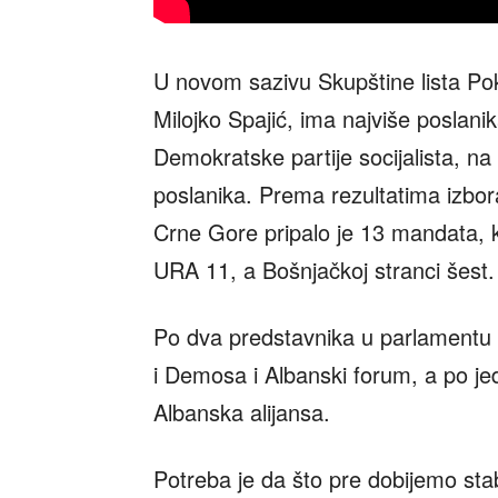
U novom sazivu Skupštine lista Po
Milojko Spajić, ima najviše poslani
Demokratske partije socijalista, na 
poslanika. Prema rezultatima izbor
Crne Gore pripalo je 13 mandata, 
URA 11, a Bošnjačkoj stranci šest.
Po dva predstavnika u parlamentu im
i Demosa i Albanski forum, a po jed
Albanska alijansa.
Potreba je da što pre dobijemo stab