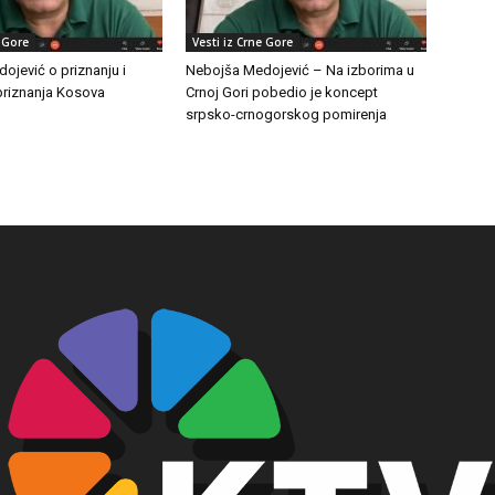
e Gore
Vesti iz Crne Gore
ojević o priznanju i
Nebojša Medojević – Na izborima u
priznanja Kosova
Crnoj Gori pobedio je koncept
srpsko-crnogorskog pomirenja