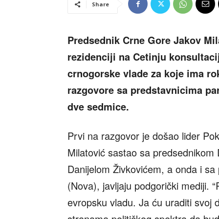
Share
Predsednik Crne Gore Jakov Mil
rezidenciji na Cetinju konsultac
crnogorske vlade za koje ima rok
razgovore sa predstavnicima par
dve sedmice.
Prvi na razgovor je došao lider Po
Milatović sastao sa predsednikom D
Danijelom Živkovićem, a onda i sa
(Nova), javljaju podgorički mediji. 
evropsku vladu. Ja ću uraditi svoj 
stranama političkog spektra da bude