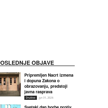
POSLEDNJE OBJAVE
Pripremljen Nacrt izmena
i dopuna Zakona o
obrazovanju, predstoji
javna rasprava
јул 31, 2026
Društvo
Svetski dan borbe protiv