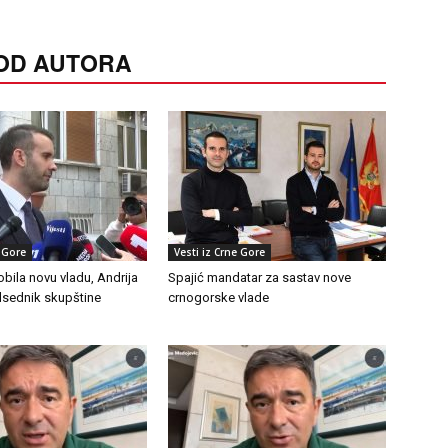
 OD AUTORA
e Gore
Vesti iz Crne Gore
bila novu vladu, Andrija
Spajić mandatar za sastav nove
sednik skupštine
crnogorske vlade