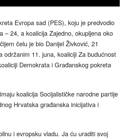
kreta Evropa sad (PES), koju je predvodio
ka – 24, a koalicija Zajedno, okupljena oko
čijem čelu je bio Danijel Živković, 21
a održanim 11. juna, koaliciji Za budućnost
koaliciji Demokrata i Građanskog pokreta
aju koalicija Socijalističke narodne partije
nog Hrvatska građanska inicijativa i
ilnu i evropsku vladu. Ja ću uraditi svoj