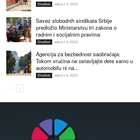
август 6, 2026
Društvo
Savez slobodnih sindikata Srbije
predložio Ministarstvu tri zakona o
radnim i socijalnim pravima
август 6, 2026
Društvo
Agencija za bezbednost saobraćaja:
Tokom vrućina ne ostavljajte dete samo u
automobilu ni na...
август 6, 2026
Društvo