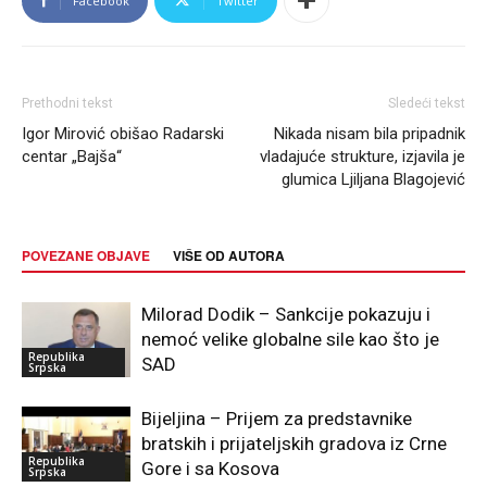
Facebook
Twitter
Prethodni tekst
Sledeći tekst
Igor Mirović obišao Radarski
Nikada nisam bila pripadnik
centar „Bajša“
vladajuće strukture, izjavila je
glumica Ljiljana Blagojević
POVEZANE OBJAVE
VIŠE OD AUTORA
Milorad Dodik – Sankcije pokazuju i
nemoć velike globalne sile kao što je
Republika
SAD
Srpska
Bijeljina – Prijem za predstavnike
bratskih i prijateljskih gradova iz Crne
Republika
Gore i sa Kosova
Srpska