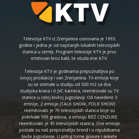
Televizija KTV iz Zrenjanina osnovana je 1993.
godine i jedna je od najstarijih lokalnih televizijskih
stanica u zemlji. Program televizije KTV je prvo
emitovan kroz kabl, te otuda ime KTV.
Televizija KTV je godinama prepoznatljiva po
svojoj produkciji i van Zrenjanina. Tri emisije koje
su se snimale u studiju od 500 m2 sa dva
studijska krana i 6 JVC kamera, reemitovale su TV
stanice u celoj bivšoj Jugoslaviji. Od navedene 3
emisije, 2 emisije (TALK SHOW, FOLK SHOW)
reemitovalo je 70 televizijskih stanica koje su
pokrivale 109 gradova, a emisiju BEZ CENZURE
reemitovalo je 45 televizijskih stanica. Ove emisije
postale su naš prepoznatljiv brend i u republikama
bivše Jugoslavije. U prilog tome govore i ankete