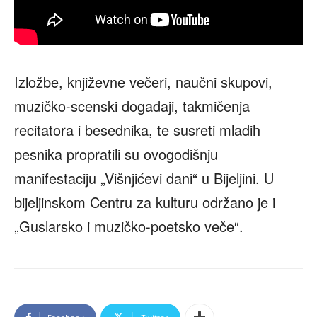
Izložbe, književne večeri, naučni skupovi,
muzičko-scenski događaji, takmičenja
recitatora i besednika, te susreti mladih
pesnika propratili su ovogodišnju
manifestaciju „Višnjićevi dani“ u Bijeljini. U
bijeljinskom Centru za kulturu održano je i
„Guslarsko i muzičko-poetsko veče“.