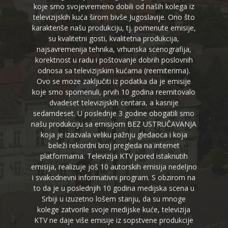
koje smo svojevremeno dobili od naših kolega iz
televizijskih kuća širom bivše Jugoslavije. Ono što
karakteriše našu produkciju, tj. pomenute emisije,
su kvalitetni gosti, kvalitetna produkcija,
najsavremenija tehnika, vrhunska scenografija,
korektnost u radu i poštovanje dobrih poslovnih
odnosa sa televizijskim kućama (reemiterima).
Ovo se moze zaključiti iz podatka da je emisije
koje smo spomenuli, prvih 10 godina reemitovalo
dvadeset televizijskih centara, a kasnije
sedamdeset. U poslednje 3 godine obogatili smo
našu produkciju sa emisijom BEZ USTRUČAVANJA
koja je izazvala veliku pažnju gledaoca i koja
beleži rekordni broj pregleda na internet
platformama. Televizija KTV pored istaknutih
emisija, realizuje još 10 autorskih emisija nedeljno
i svakodnevni informativni program. S obzirom na
to da je u poslednjih 10 godina medijska scena u
Srbiji u izuzetno lošem stanju, da su mnoge
kolege zatvorile svoje medijske kuće, televizija
KTV ne daje više emisije iz sopstvene produkcije