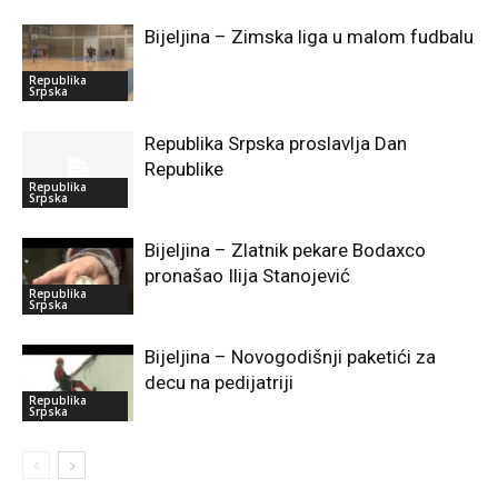
Bijeljina – Zimska liga u malom fudbalu
Republika
Srpska
Republika Srpska proslavlja Dan
Republike
Republika
Srpska
Bijeljina – Zlatnik pekare Bodaxco
pronašao Ilija Stanojević
Republika
Srpska
Bijeljina – Novogodišnji paketići za
decu na pedijatriji
Republika
Srpska