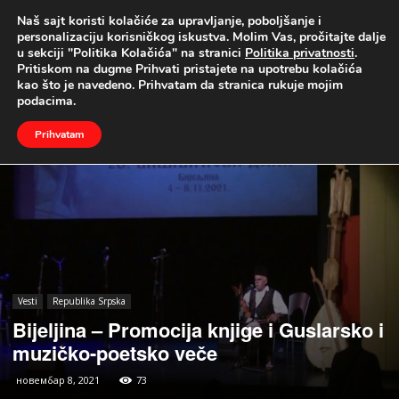
Naš sajt koristi kolačiće za upravljanje, poboljšanje i
UŽIVO
personalizaciju korisničkog iskustva. Molim Vas, pročitajte dalje
u sekciji "Politika Kolačića" na stranici
Politika privatnosti
.
Naslovna
Vesti
Republika Srpska
Pritiskom na dugme Prihvati pristajete na upotrebu kolačića
kao što je navedeno. Prihvatam da stranica rukuje mojim
podacima.
Prihvatam
Vesti
Republika Srpska
Bijeljina – Promocija knjige i Guslarsko i
muzičko-poetsko veče
новембар 8, 2021
73