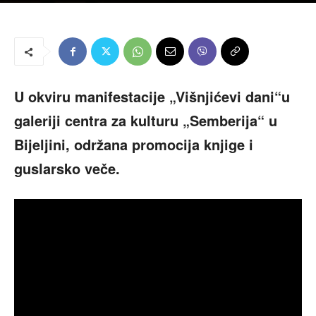
U okviru manifestacije „Višnjićevi dani“u
galeriji centra za kulturu „Semberija“ u
Bijeljini, održana promocija knjige i
guslarsko veče.