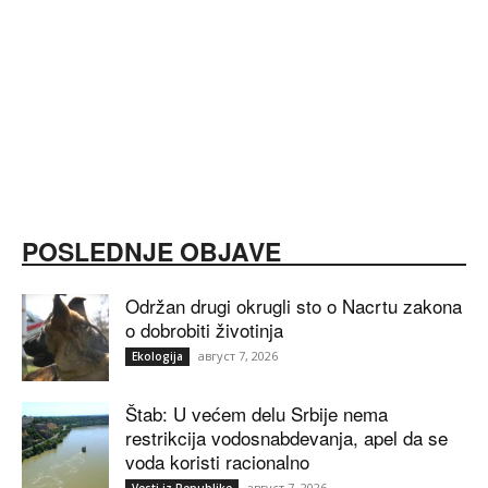
POSLEDNJE OBJAVE
Održan drugi okrugli sto o Nacrtu zakona
o dobrobiti životinja
август 7, 2026
Ekologija
Štab: U većem delu Srbije nema
restrikcija vodosnabdevanja, apel da se
voda koristi racionalno
август 7, 2026
Vesti iz Republike