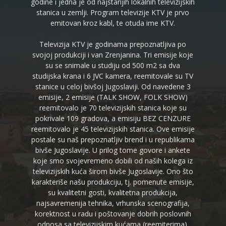
godine i jedna je od najstarijih lokalnih televizijskih
stanica u zemlji. Program televizije KTV je prvo
emitovan kroz kabl, te otuda ime KTV.
Televizija KTV je godinama prepoznatljiva po
svojoj produkciji i van Zrenjanina. Tri emisije koje
su se snimale u studiju od 500 m2 sa dva
studijska krana i 6 JVC kamera, reemitovale su TV
stanice u celoj bivšoj Jugoslaviji. Od navedene 3
emisije, 2 emisije (TALK SHOW, FOLK SHOW)
reemitovalo je 70 televizijskih stanica koje su
pokrivale 109 gradova, a emisiju BEZ CENZURE
reemitovalo je 45 televizijskih stanica. Ove emisije
postale su naš prepoznatljiv brend i u republikama
bivše Jugoslavije. U prilog tome govore i ankete
koje smo svojevremeno dobili od naših kolega iz
televizijskih kuća širom bivše Jugoslavije. Ono što
karakteriše našu produkciju, tj. pomenute emisije,
su kvalitetni gosti, kvalitetna produkcija,
najsavremenija tehnika, vrhunska scenografija,
korektnost u radu i poštovanje dobrih poslovnih
odnosa sa televizijskim kućama (reemiterima).