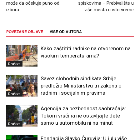
može da očekuje puno od
spiskovima – Prebivalište u
izbora
više mesta u isto vreme
POVEZANE OBJAVE
VIŠE OD AUTORA
Kako zaštititi radnike na otvorenom na
visokim temperaturama?
Društvo
Savez slobodnih sindikata Srbije
predložio Ministarstvu tri zakona o
radnim i socijalnim pravima
Društvo
Agencija za bezbednost saobraćaja:
Tokom vrućina ne ostavljajte dete
samo u automobilu ni na minut
Društvo
Fondacija Slavko Ćuruvija: U julu više