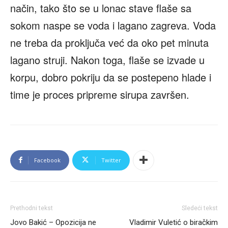
način, tako što se u lonac stave flaše sa
sokom naspe se voda i lagano zagreva. Voda
ne treba da proključa već da oko pet minuta
lagano struji. Nakon toga, flaše se izvade u
korpu, dobro pokriju da se postepeno hlade i
time je proces pripreme sirupa završen.
Facebook
Twitter
Prethodni tekst
Sledeći tekst
Jovo Bakić – Opozicija ne
Vladimir Vuletić o biračkim