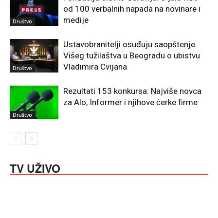
od 100 verbalnih napada na novinare i
medije
Društvo
Ustavobranitelji osuđuju saopštenje
Višeg tužilaštva u Beogradu o ubistvu
Vladimira Cvijana
Društvo
Rezultati 153 konkursa: Najviše novca
za Alo, Informer i njihove ćerke firme
Društvo
TV UŽIVO