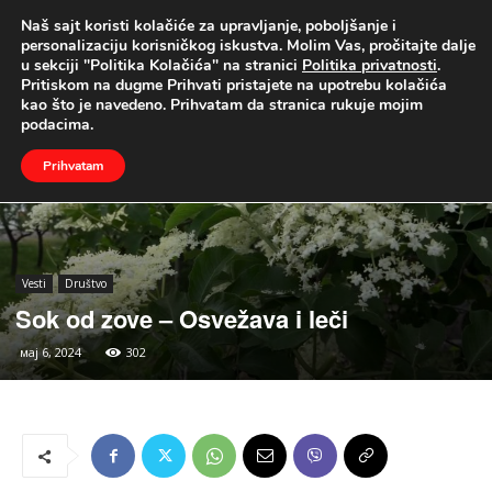
Naš sajt koristi kolačiće za upravljanje, poboljšanje i
UŽIVO
personalizaciju korisničkog iskustva. Molim Vas, pročitajte dalje
u sekciji "Politika Kolačića" na stranici
Politika privatnosti
.
Naslovna
Vesti
Društvo
Pritiskom na dugme Prihvati pristajete na upotrebu kolačića
kao što je navedeno. Prihvatam da stranica rukuje mojim
podacima.
Prihvatam
Vesti
Društvo
Sok od zove – Osvežava i leči
мај 6, 2024
302