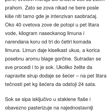
prahom. Zato se zova nikad ne bere posle
kiše niti tamo gde je intenzivan saobraćaj.
Oko 40 cvetova zove de potopi u pet litara
vode, kilogram naseckanog limuna i
narendana koru od tri do četiri komada
limuna. Limun daje kiselkast ukus, a korica
posebnu aromu blage gorčine. Sutradan se
sve procedi i to je sok. Ukoliko želite da
napravite sirup dodaje se šećer – na pet litara
tečnosti pet kg šećera da odstoji 24 sata.
Sok se sipa isključivo u staklene flaše i
obavezno pasterizuje na najednostavniji