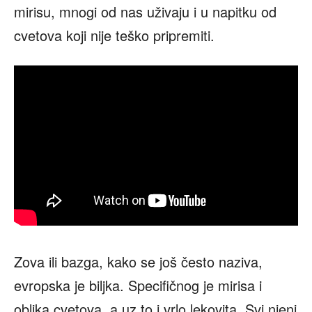
mirisu, mnogi od nas uživaju i u napitku od
cvetova koji nije teško pripremiti.
Zova ili bazga, kako se još često naziva,
evropska je biljka. Specifičnog je mirisa i
oblika cvetova, a uz to i vrlo lekovita. Svi njeni