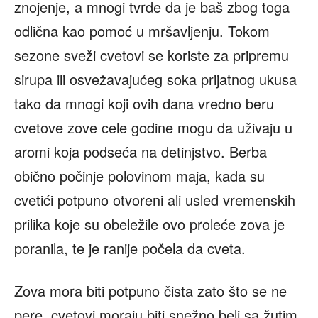
znojenje, a mnogi tvrde da je baš zbog toga
odlična kao pomoć u mršavljenju. Tokom
sezone sveži cvetovi se koriste za pripremu
sirupa ili osvežavajućeg soka prijatnog ukusa
tako da mnogi koji ovih dana vredno beru
cvetove zove cele godine mogu da uživaju u
aromi koja podseća na detinjstvo. Berba
obično počinje polovinom maja, kada su
cvetići potpuno otvoreni ali usled vremenskih
prilika koje su obeležile ovo proleće zova je
poranila, te je ranije počela da cveta.
Zova mora biti potpuno čista zato što se ne
pere, cvetovi moraju biti snežno beli sa žutim