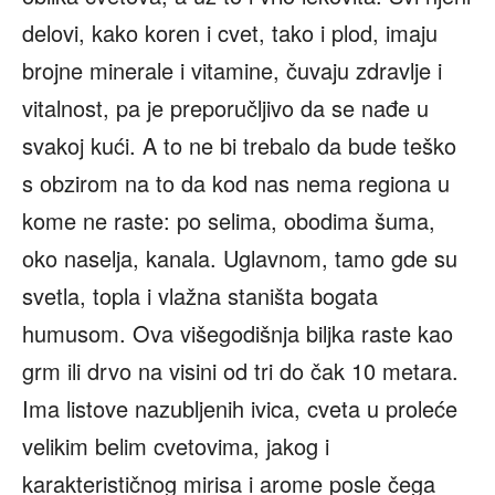
delovi, kako koren i cvet, tako i plod, imaju
brojne minerale i vitamine, čuvaju zdravlje i
vitalnost, pa je preporučljivo da se nađe u
svakoj kući. A to ne bi trebalo da bude teško
s obzirom na to da kod nas nema regiona u
kome ne raste: po selima, obodima šuma,
oko naselja, kanala. Uglavnom, tamo gde su
svetla, topla i vlažna staništa bogata
humusom. Ova višegodišnja biljka raste kao
grm ili drvo na visini od tri do čak 10 metara.
Ima listove nazubljenih ivica, cveta u proleće
velikim belim cvetovima, jakog i
karakterističnog mirisa i arome posle čega