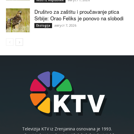
Društvo za zaštitu i proučavanje ptica
Srbije: Orao Feliks je ponovo na slobodi
август 7, 2026
Ekologija
Televizija KTV iz Zrenjanina osnovana je 1993.