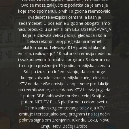
Ovo se moze zaključiti iz podatka da je emisije
koje smo spomenuli, prvih 10 godina reemitovalo
dvadeset televizijskih centara, a kasnije
sedamdeset. U poslednje 3 godine obogatili smo
našu produkciju sa emisijom BEZ USTRUČAVANJA
koja je izazvala veliku pažnju gledaoca i koja
beleži rekordni broj pregleda na internet
platformama. Televizija KTV pored istaknutih
emisija, realizuje još 10 autorskih emisija nedeljno
i svakodnevni informativni program. S obzirom na
to da je u poslednjih 10 godina medijska scena u
Srbiji u izuzetno lošem stanju, da su mnoge
kolege zatvorile svoje medijske kuće, televizija
KTV ne daje više emisije iz sopstvene produkcije
na reemitovanje, ali se danas KTV televizija gleda
putem SBB kablovske mreže u celoj Srbiji, a
putem NET TV PLUS platforme u celom svetu.
Osim kablovskog emitovanja televizija KTV
emituje i terestrijalno svoj program i na taj način
pokriva signalom Zrenjanin, Kikindu, Čoku, Novu
Crnju, Novi Bečej i Žitište.